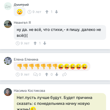
Дмитрий
Дм
9 лет
1
Неангел Я
ну да. не всё, что стихи,- я пишу. далеко не
всё(((
9 лет
1
Елена Еленина
9 лет
0
0
Насима Костикова
Нет.пусть лучше будут. Будет причина
сказать: с понедельника начну новую
жизнь!