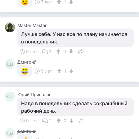
7 лет
1
Master Master
Лучше себе. У нас все по плану начинается
в понедельник.
9 лет
1
0
Дмитрий
Дм
9 лет
1
Юрий Привалов
ЮП
Надо в понедельник сделать сокращённый
рабочий день.
9 лет
2
0
Дмитрий
Дм