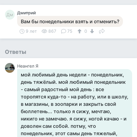
Дмитрий
Дм
Вам бы понедельники взять и отменить?
9 лет
867
75
0
Ответы
Неангел Я
мой любимый день недели - понедельник,
день тяжёлый. мой любимый понедельник
- самый радостный мой день : все
торопятся куда-то - на работу, или в школу,
в магазины, в зоопарки и закрыть свой
бюллетень... только я сижу, мечтаю,
никиго не замечаю. я сижу, ногой качаю - и
доволен сам собой. потму, что
понедельник, этот самы день тяжелый,