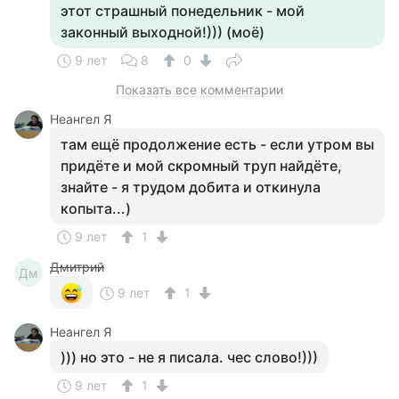
этот страшный понедельник - мой
законный выходной!))) (моё)
9 лет
8
0
Показать все комментарии
Неангел Я
там ещё продолжение есть - если утром вы
придёте и мой скромный труп найдёте,
знайте - я трудом добита и откинула
копыта...)
9 лет
1
Дмитрий
Дм
9 лет
1
Неангел Я
))) но это - не я писала. чес слово!)))
9 лет
1