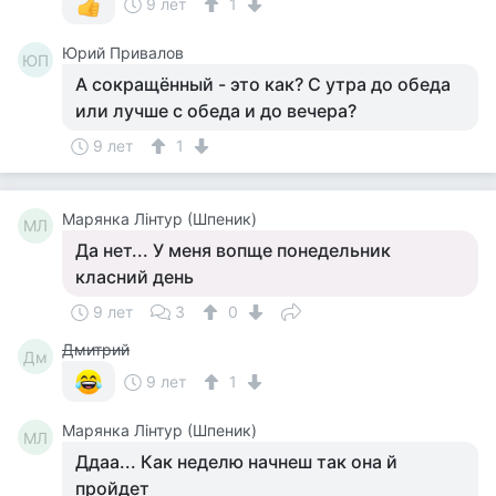
9 лет
1
Юрий Привалов
ЮП
А сокращённый - это как? С утра до обеда
или лучше с обеда и до вечера?
9 лет
1
Марянка Лінтур (Шпеник)
МЛ
Да нет... У меня вопще понедельник
класний день
9 лет
3
0
Дмитрий
Дм
9 лет
1
Марянка Лінтур (Шпеник)
МЛ
Ддаа... Как неделю начнеш так она й
пройдет