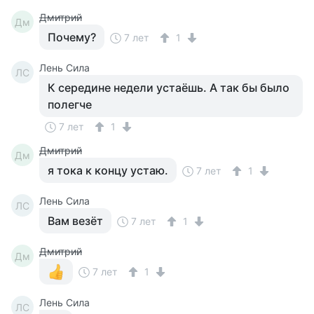
Дмитрий
Дм
Почему?
7 лет
1
Лень Сила
ЛС
К середине недели устаёшь. А так бы было
полегче
7 лет
1
Дмитрий
Дм
я тока к концу устаю.
7 лет
1
Лень Сила
ЛС
Вам везёт
7 лет
1
Дмитрий
Дм
7 лет
1
Лень Сила
ЛС