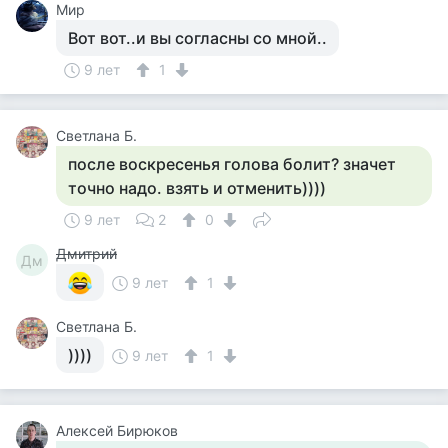
Мир
Вот вот..и вы согласны со мной..
9 лет
1
Светлана Б.
после воскресенья голова болит? значет
точно надо. взять и отменить))))
9 лет
2
0
Дмитрий
Дм
9 лет
1
Светлана Б.
))))
9 лет
1
Алексей Бирюков