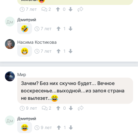
7 лет
2
0
Дмитрий
Дм
7 лет
1
Насима Костикова
7 лет
1
Мир
Зачем? Без них скучно будет... Вечное
воскресенье...выходной...из запоя страна
не вылезет..
9 лет
2
0
Дмитрий
Дм
9 лет
1