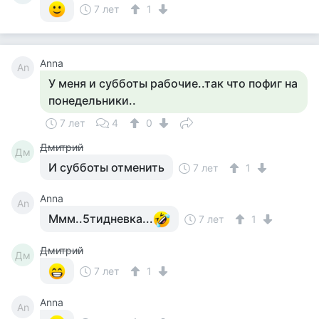
7 лет
1
Anna
An
У меня и субботы рабочие..так что пофиг на
понедельники..
7 лет
4
0
Дмитрий
Дм
И субботы отменить
7 лет
1
Anna
An
Ммм..5тидневка...
7 лет
1
Дмитрий
Дм
7 лет
1
Anna
An