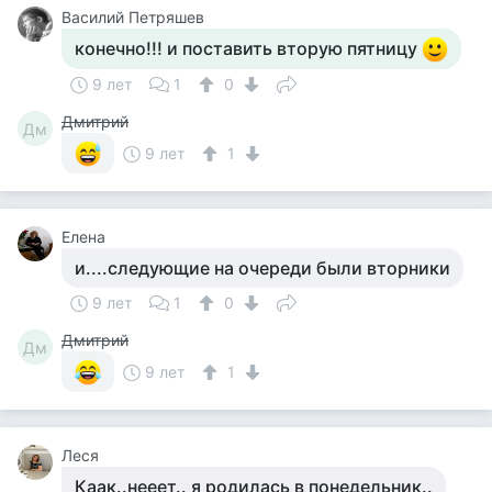
Василий Петряшев
конечно!!! и поставить вторую пятницу
9 лет
1
0
Дмитрий
Дм
9 лет
1
Елена
и....следующие на очереди были вторники
9 лет
1
0
Дмитрий
Дм
9 лет
1
Леся
Каак..нееет.. я родилась в понедельник..