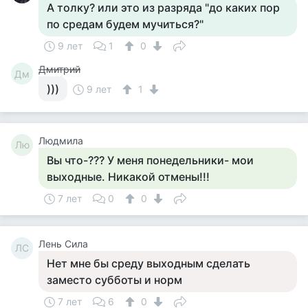
А толку? или это из разряда "до каких пор
по средам будем мучиться?"
9 лет
1
0
Дмитрий
Дм
)))
9 лет
1
Людмила
Лю
Вы что-??? У меня понедельники- мои
выходные. Никакой отмены!!!
7 лет
0
0
Лень Сила
ЛС
Нет мне бы среду выходным сделать
заместо субботы и норм
7 лет
6
0