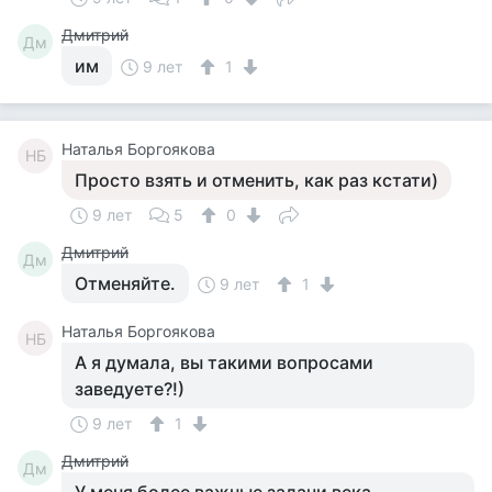
Дмитрий
Дм
им
9 лет
1
Наталья Боргоякова
НБ
Просто взять и отменить, как раз кстати)
9 лет
5
0
Дмитрий
Дм
Отменяйте.
9 лет
1
Наталья Боргоякова
НБ
А я думала, вы такими вопросами
заведуете?!)
9 лет
1
Дмитрий
Дм