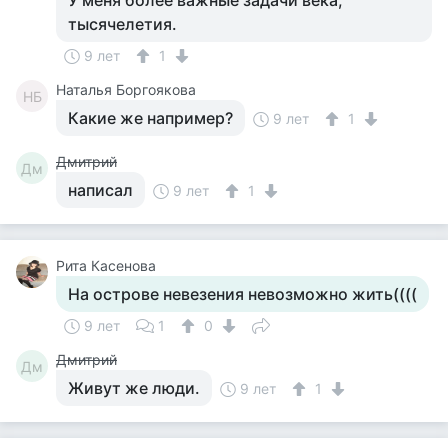
У меня более важные задачи века,
тысячелетия.
9 лет
1
Наталья Боргоякова
НБ
Какие же например?
9 лет
1
Дмитрий
Дм
написал
9 лет
1
Рита Касенова
На острове невезения невозможно жить((((
9 лет
1
0
Дмитрий
Дм
Живут же люди.
9 лет
1