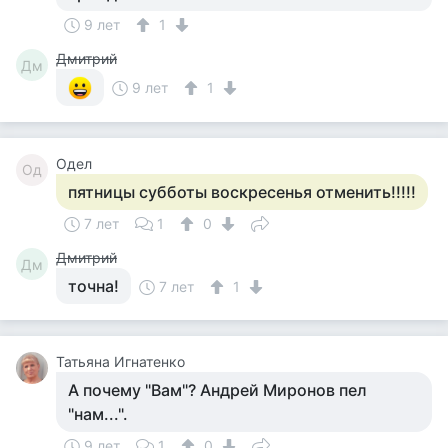
9 лет
1
Дмитрий
Дм
9 лет
1
Одел
Од
пятницы субботы воскресенья отменить!!!!!
7 лет
1
0
Дмитрий
Дм
точна!
7 лет
1
Татьяна Игнатенко
А почему "Вам"? Андрей Миронов пел
"нам...".
9 лет
1
0