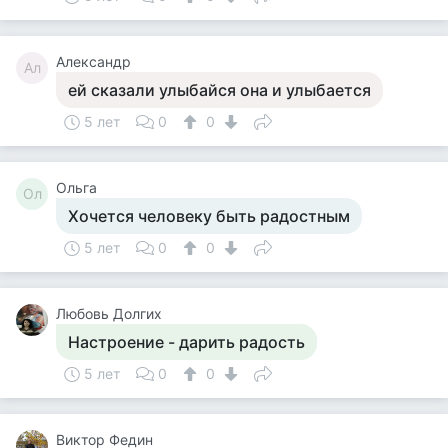
Александр
Ал
ей сказали улыбайся она и улыбается
5 лет
0
0
Ольга
Ол
Хочется человеку быть радостным
5 лет
0
0
Любовь Долгих
Настроение - дарить радость
5 лет
0
0
Виктор Федин