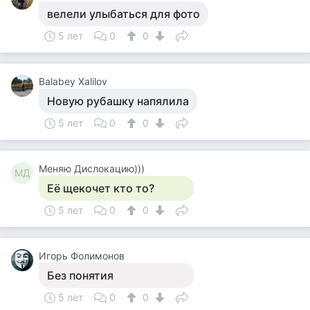
велели улыбаться для фото
5 лет
0
0
Balabey Xalilov
Новую рубашку напялила
5 лет
0
0
Меняю Дислокацию)))
МД
Её щекочет кто то?
5 лет
0
0
Игорь Фолимонов
Без понятия
5 лет
0
0