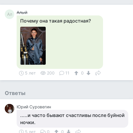
Алый
Ал
Почему она такая радостная?
5 лет
200
11
0
Ответы
Юрий Суровегин
.....и часто бывают счастливы после буйной
ночки.
5 лет
0
0