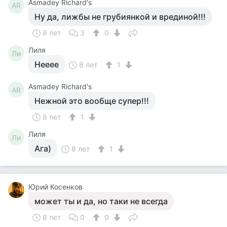
Asmadey Richard's
AR
Ну да, лижбы не грубиянкой и врединой!!!
8 лет
3
0
Лиля
Ли
Нееее
8 лет
1
Asmadey Richard's
AR
Нежной это вообще супер!!!
8 лет
1
Лиля
Ли
Ага)
8 лет
1
Юрий Косенков
может ты и да, но таки не всегда
8 лет
0
0