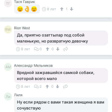
Тася Гаврик
ТГ
8 лет
1
Rion West
RW
Да, приятно озаттылар под собой
маленькую, но развратную девочку
8 лет
0
0
Александр Мельников
АМ
Вредной зажравшейся самкой собаки,
которой всего мало
8 лет
2
0
Лиля
Ли
Ну если рядом с вами такая женщина я вам
сочувствую