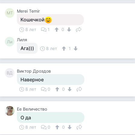
Merei Temir
MT
Кошечкой
8 лет
1
0
Лиля
Ли
Ага)))
8 лет
1
Виктор Дроздов
ВД
Наверное
8 лет
0
0
Ее Величество
О да
8 лет
0
0