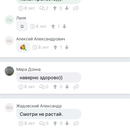
8 лет
2
0
Лиля
Ли
☺
8 лет
1
Алексей Александрович
АА
8 лет
1
Мира Донна
наверно здорово))
8 лет
0
0
Жадовский Александр
ЖА
Смотри не растай.
8 лет
0
0