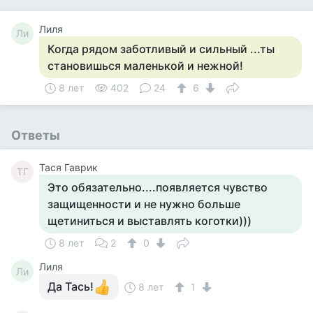
Лиля
Ли
Когда рядом заботливый и сильный ...ты
становишься маленькой и нежной!
8 лет
402
24
6
Ответы
Тася Гаврик
ТГ
Это обязательно....появляется чувство
защищенности и не нужно больше
щетиниться и выставлять коготки)))
8 лет
2
0
Лиля
Ли
Да Тась!
8 лет
1