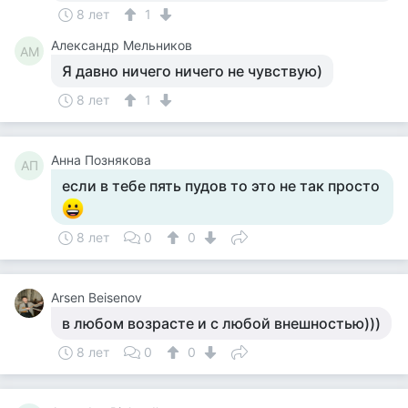
8 лет
1
Александр Мельников
АМ
Я давно ничего ничего не чувствую)
8 лет
1
Анна Познякова
АП
если в тебе пять пудов то это не так просто
8 лет
0
0
Arsen Beisenov
в любом возрасте и с любой внешностью)))
8 лет
0
0