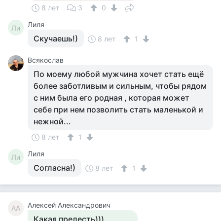
8 лет
3
0
Лиля
Ли
Скучаешь!)
8 лет
1
Всякослав
По моему любой мужчина хочет стать ещё
более заботливым и сильным, чтобы рядом
с ним была его родная , которая может
себе при нем позволить стать маленькой и
нежной...
8 лет
1
Лиля
Ли
Согласна!)
8 лет
1
Алексей Александрович
АА
Какая прелесть))).