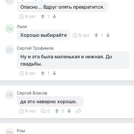
СТ
Опасно... Вдруг опять превратится.
8 лет
1
Лиля
Ли
Хорошо выбирайте
8 лет
1
Сергей Трофимов
СТ
Ну и эта была маленькая и нежная. До
свадьбы.
8 лет
1
Сергей Власов
СВ
да это наверно хорошо.
8 лет
0
0
Ром
Ро