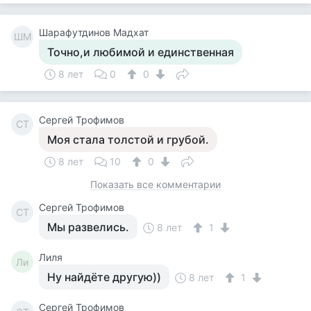
Шарафутдинов Мадхат
ШМ
Точно,и любимой и единственная
8 лет
0
0
Сергей Трофимов
СТ
Моя стала толстой и грубой.
8 лет
10
0
Показать все комментарии
Сергей Трофимов
СТ
Мы развелись.
8 лет
1
Лиля
Ли
Ну найдёте другую))
8 лет
1
Сергей Трофимов