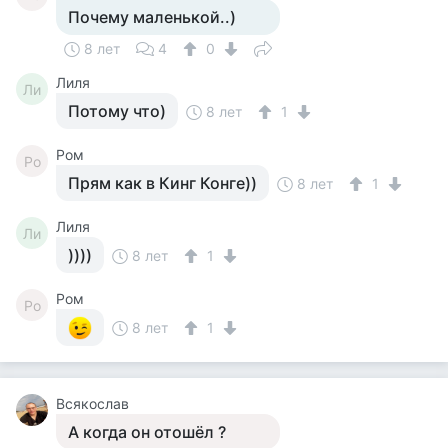
Почему маленькой..)
8 лет
4
0
Лиля
Ли
Потому что)
8 лет
1
Ром
Ро
Прям как в Кинг Конге))
8 лет
1
Лиля
Ли
))))
8 лет
1
Ром
Ро
8 лет
1
Всякослав
А когда он отошёл ?