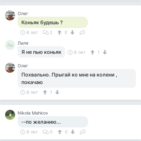
Олег
Коньяк будешь ?
8 лет
2
0
Лиля
Ли
Я не пью коньяк
8 лет
1
Олег
Похвально. Прыгай ко мне на колени ,
покачаю
8 лет
1
Nikola Mahkov
--по желанию...
8 лет
0
0