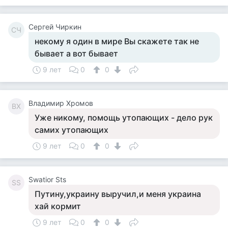
Сергей Чиркин
СЧ
некому я один в мире Вы скажете так не
бывает а вот бывает
9 лет
0
0
Владимир Хромов
ВХ
Уже никому, помощь утопающих - дело рук
самих утопающих
9 лет
0
0
Swatior Sts
SS
Путину,украину выручил,и меня украина
хай кормит
9 лет
0
0