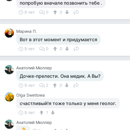
попробую вначале позвонить тебе .
9 лет
0
0
Марина П.
Вот в этот момент и придумается
9 лет
0
0
Анатолий Мюллер
Дочке-прелести. Она медик. А Вы?
9 лет
2
0
Olga Swetlowa
счастливый!я тоже только у меня геолог.
9 лет
1
Анатолий Мюллер