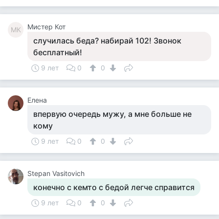
Мистер Кот
МК
случилась беда? набирай 102! Звонок
бесплатный!
9 лет
0
0
Елена
впервую очередь мужу, а мне больше не
кому
9 лет
0
0
Stepan Vasitovich
конечно с кемто с бедой легче справится
9 лет
0
0