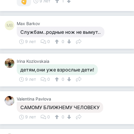
9 лет
1
Max Barkov
MB
Службам..родные нож не вымут..
9 лет
0
0
Irina Kozlovskaia
детям,они уже взрослые дети!
9 лет
0
0
Valentina Pavlova
САМОМУ БЛИЖНЕМУ ЧЕЛОВЕКУ
9 лет
0
0