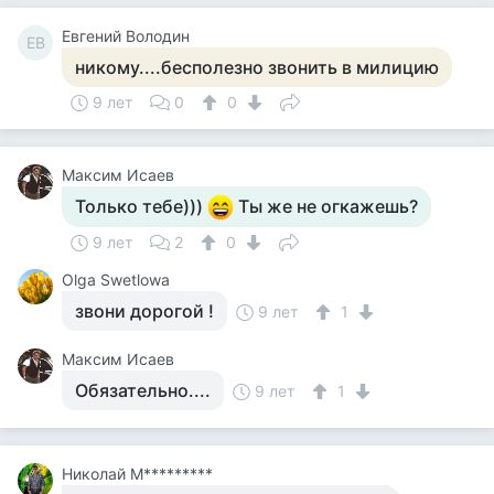
Евгений Володин
ЕВ
никому....бесполезно звонить в милицию
9 лет
0
0
Максим Исаев
Только тебе)))
Ты же не огкажешь?
9 лет
2
0
Olga Swetlowa
звони дорогой !
9 лет
1
Максим Исаев
Обязательно....
9 лет
1
Николай М*********