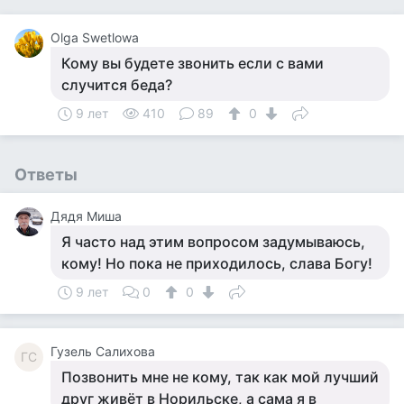
Olga Swetlowa
Кому вы будете звонить если с вами
случится беда?
9 лет
410
89
0
Ответы
Дядя Миша
Я часто над этим вопросом задумываюсь,
кому! Но пока не приходилось, слава Богу!
9 лет
0
0
Гузель Салихова
ГС
Позвонить мне не кому, так как мой лучший
друг живёт в Норильске, а сама я в