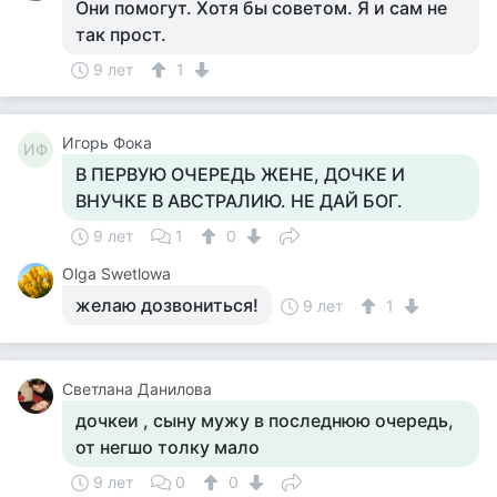
Они помогут. Хотя бы советом. Я и сам не
так прост.
9 лет
1
Игорь Фока
ИФ
В ПЕРВУЮ ОЧЕРЕДЬ ЖЕНЕ, ДОЧКЕ И
ВНУЧКЕ В АВСТРАЛИЮ. НЕ ДАЙ БОГ.
9 лет
1
0
Olga Swetlowa
желаю дозвониться!
9 лет
1
Светлана Данилова
дочкеи , сыну мужу в последнюю очередь,
от негшо толку мало
9 лет
0
0