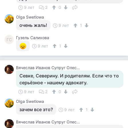
9 лет
2
0
Olga Swetlowa
очень жаль!
9 лет
1
Гузель Салихова
ГС
9 лет
1
Вячеслав Иванов Супруг Олесеньки
Севке, Северину. И родителям. Если что то
серьёзное - нашему адвокату.
9 лет
2
0
Olga Swetlowa
зачем все это?
9 лет
1
Вячеслав Иванов Супруг Олесеньки