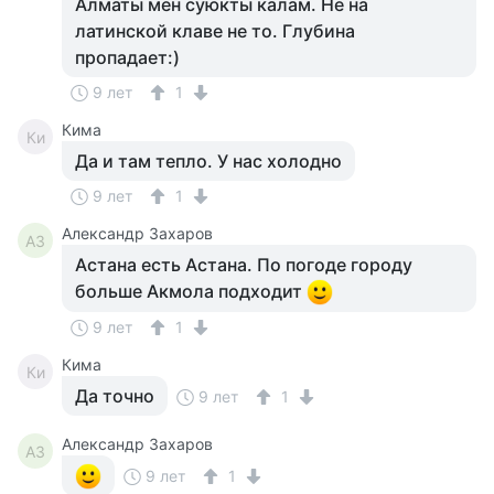
Алматы мен суюкты калам. Не на
латинской клаве не то. Глубина
пропадает:)
9 лет
1
Кима
Ки
Да и там тепло. У нас холодно
9 лет
1
Александр Захаров
АЗ
Астана есть Астана. По погоде городу
больше Акмола подходит
9 лет
1
Кима
Ки
Да точно
9 лет
1
Александр Захаров
АЗ
9 лет
1