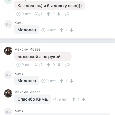
Как хочешь) я бы ложку взял)))
9 лет
1
0
Кима
Ки
Молодец
9 лет
1
Максим Исаев
ложечкой а не рукой.
9 лет
7
0
Кима
Ки
Молодец
9 лет
1
Максим Исаев
Спасибо Кима.
9 лет
1
Кима
Ки