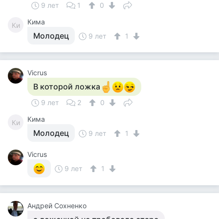
9 лет
1
0
Кима
Ки
Молодец
9 лет
1
Vicrus
В которой ложка
9 лет
2
0
Кима
Ки
Молодец
9 лет
1
Vicrus
9 лет
1
Андрей Сохненко