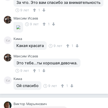
За что. Это вам спасибо за внимательность
9 лет
1
Максим Исаев
9 лет
1
Кима
Ки
Какая красата
9 лет
1
Максим Исаев
Это тебе...ты хорошая девочка.
9 лет
1
Кима
Ки
Ой спасибо
9 лет
1
Виктор Марьянович