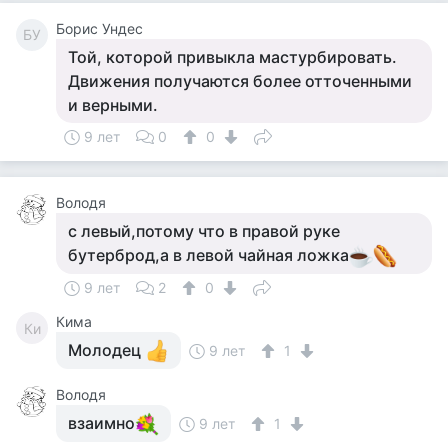
Борис Ундес
БУ
Той, которой привыкла мастурбировать.
Движения получаются более отточенными
и верными.
9 лет
0
0
Володя
с левый,потому что в правой руке
бутерброд,а в левой чайная ложка
9 лет
2
0
Кима
Ки
Молодец
9 лет
1
Володя
взаимно
9 лет
1