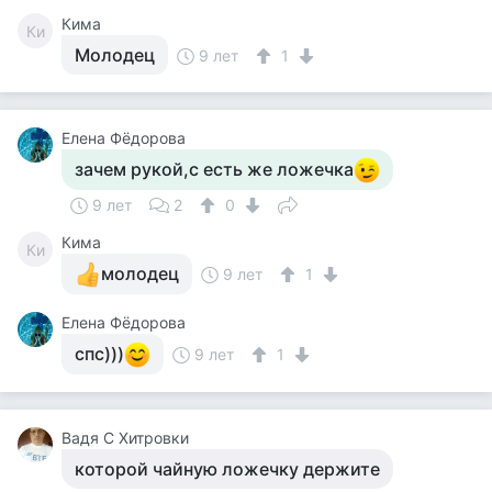
Кима
Ки
Молодец
9 лет
1
Елена Фёдорова
зачем рукой,с есть же ложечка
9 лет
2
0
Кима
Ки
молодец
9 лет
1
Елена Фёдорова
спс)))
9 лет
1
Вадя С Хитровки
которой чайную ложечку держите