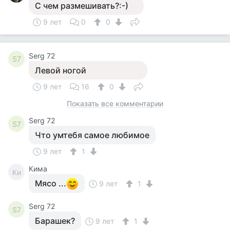
С чем размешивать?:-)
9 лет
0
0
Serg 72
S7
Левой ногой
9 лет
16
0
Показать все комментарии
Serg 72
S7
Что умтебя самое любимое
9 лет
1
Кима
Ки
Мясо ...
9 лет
1
Serg 72
S7
Барашек?
9 лет
1