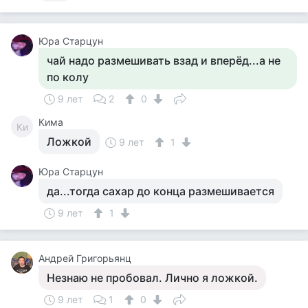
Юра Старцун
чай надо размешивать взад и вперёд...а не
по колу
9 лет
2
0
Кима
Ки
Ложкой
9 лет
1
Юра Старцун
да...тогда сахар до конца размешивается
9 лет
1
Андрей Григорьянц
Незнаю не пробовал. Лично я ложкой.
9 лет
1
0