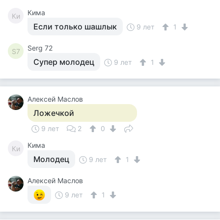
Кима
Ки
Если только шашлык
9 лет
1
Serg 72
S7
Супер молодец
9 лет
1
Алексей Маслов
Ложечкой
9 лет
2
0
Кима
Ки
Молодец
9 лет
1
Алексей Маслов
9 лет
1