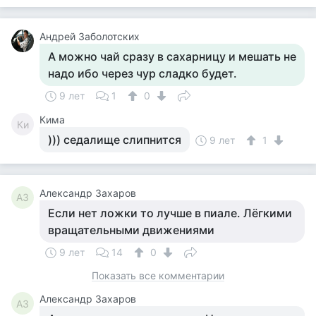
Андрей Заболотских
А можно чай сразу в сахарницу и мешать не
надо ибо через чур сладко будет.
9 лет
1
0
Кима
Ки
))) седалище слипнится
9 лет
1
Александр Захаров
АЗ
Если нет ложки то лучше в пиале. Лёгкими
вращательными движениями
9 лет
14
0
Показать все комментарии
Александр Захаров
АЗ