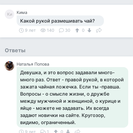
Кима
Ки
Какой рукой размешивать чай?
9 лет
140
30
0
Ответы
Наталья Попова
Девушка, и это вопрос задавали много-
много раз. Ответ - правой рукой, в которой
зажата чайная ложечка. Если ты -правша.
Вопросы - о смысле жизни, о дружбе
между мужчиной и женщиной, о курице и
яйце - можете не задавать. Их всегда
задают новички на сайте. Кругозор,
видимо, ограниченный.
9 лет
1
0