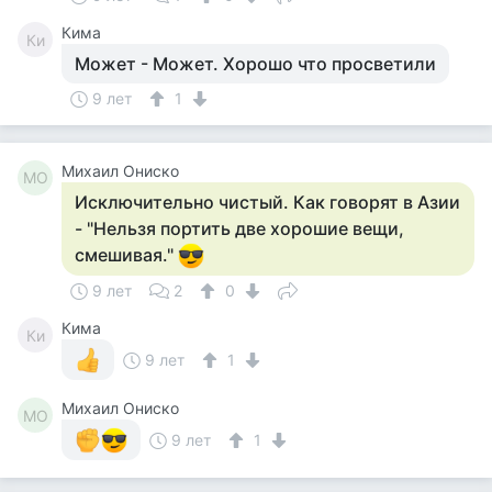
Кима
Ки
Может - Может. Хорошо что просветили
9 лет
1
Михаил Ониско
МО
Исключительно чистый. Как говорят в Азии
- "Нельзя портить две хорошие вещи,
смешивая."
9 лет
2
0
Кима
Ки
9 лет
1
Михаил Ониско
МО
9 лет
1