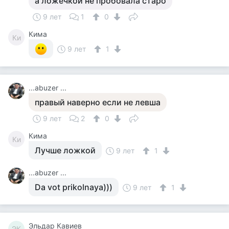
а ложечкой не пробовала старо
9 лет
1
0
Кима
Ки
9 лет
1
...abuzer ...
правый наверно если не левша
9 лет
2
0
Кима
Ки
Лучше ложкой
9 лет
1
...abuzer ...
Da vot prikolnaya)))
9 лет
1
Эльдар Кавиев
ЭК