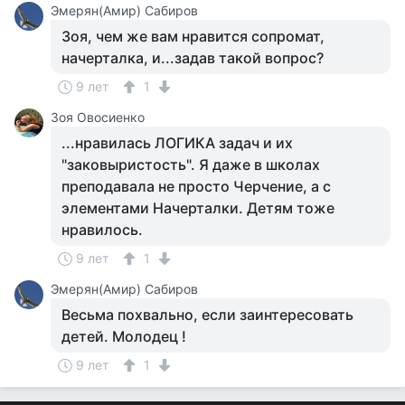
Эмерян(Амир) Сабиров
Зоя, чем же вам нравится сопромат,
начерталка, и...задав такой вопрос?
9 лет
1
Зоя Овосиенко
...нравилась ЛОГИКА задач и их
"заковыристость". Я даже в школах
преподавала не просто Черчение, а с
элементами Начерталки. Детям тоже
нравилось.
9 лет
1
Эмерян(Амир) Сабиров
Весьма похвально, если заинтересовать
детей. Молодец !
9 лет
1