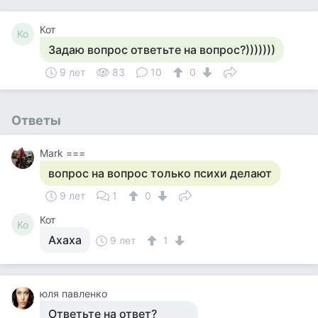
Кот
Ко
Задаю вопрос ответьте на вопрос?)))))))
9 лет
83
10
0
Ответы
Mark ===
вопрос на вопрос только психи делают
9 лет
1
0
Кот
Ко
Ахаха
9 лет
1
юля павленко
Ответьте на ответ?