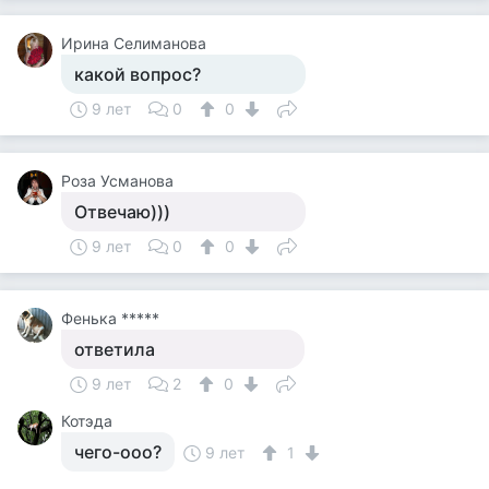
Ирина Селиманова
какой вопрос?
9 лет
0
0
Роза Усманова
Отвечаю)))
9 лет
0
0
Фенька *****
ответила
9 лет
2
0
Котэда
чего-ооо?
9 лет
1