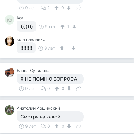
9 лет
2
0
Кот
Ко
)))))))
9 лет
1
юля павленко
!!!!!!!!
9 лет
1
Елена Сучилова
Я НЕ ПОМНЮ ВОПРОСА
9 лет
0
0
Анатолий Аршинский
Смотря на какой.
9 лет
0
0