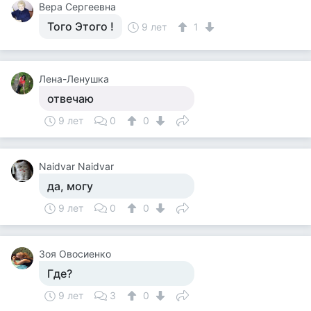
Вера Сергеевна
Того Этого !
9 лет
1
Лена-Ленушка
отвечаю
9 лет
0
0
Naidvar Naidvar
да, могу
9 лет
0
0
Зоя Овосиенко
Где?
9 лет
3
0