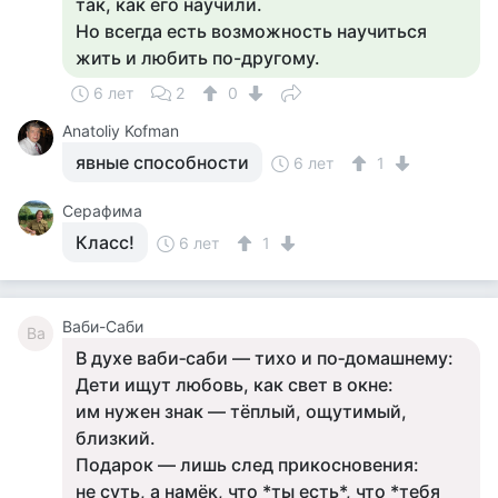
так, как его научили.
Но всегда есть возможность научиться
жить и любить по-другому.
6 лет
2
0
Anatoliy Kofman
явные способности
6 лет
1
Серафима
Класс!
6 лет
1
Ваби-Саби
Ва
В духе ваби‑саби — тихо и по‑домашнему:
Дети ищут любовь, как свет в окне:
им нужен знак — тёплый, ощутимый,
близкий.
Подарок — лишь след прикосновения:
не суть, а намёк, что *ты есть*, что *тебя