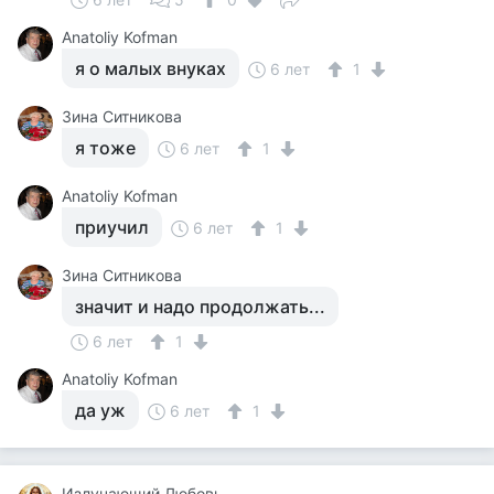
Anatoliy Kofman
я о малых внуках
6 лет
1
Зина Ситникова
я тоже
6 лет
1
Anatoliy Kofman
приучил
6 лет
1
Зина Ситникова
значит и надо продолжать...
6 лет
1
Anatoliy Kofman
да уж
6 лет
1
Излучающий Любовь