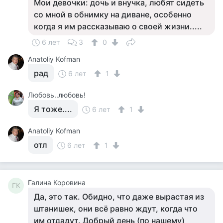
Мои девочки: дочь и внучка, любят сидеть
со мной в обнимку на диване, особенно
когда я им рассказываю о своей жизни.....
6 лет
3
0
Anatoliy Kofman
рад
6 лет
1
Любовь..любовь!
Я тоже....
6 лет
1
Anatoliy Kofman
отл
6 лет
1
Галина Коровина
ГК
Да, это так. Обидно, что даже вырастая из
штанишек, они всё равно ждут, когда что
им отдадут. Добрый день (по нашему)