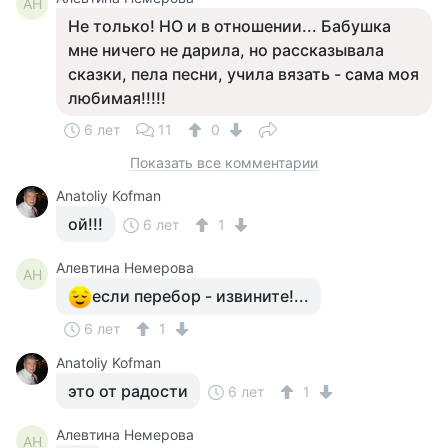
АН
Не только! НО и в отношении... Бабушка
мне ничего не дарила, но рассказывала
сказки, пела песни, учила вязать - сама моя
любимая!!!!!
6 лет
11
0
Показать все комментарии
Anatoliy Kofman
ой!!!
6 лет
1
Алевтина Немерова
АН
если перебор - извините!...
6 лет
1
Anatoliy Kofman
это от радости
6 лет
1
Алевтина Немерова
АН