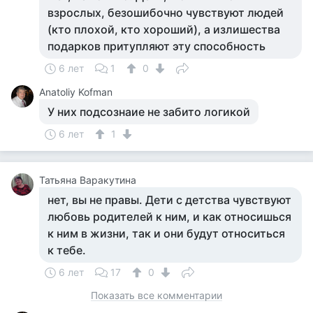
взрослых, безошибочно чувствуют людей
(кто плохой, кто хороший), а излишества
подарков притупляют эту способность
6 лет
1
0
Anatoliy Kofman
У них подсознаие не забито логикой
6 лет
1
Татьяна Варакутина
нет, вы не правы. Дети с детства чувствуют
любовь родителей к ним, и как относишься
к ним в жизни, так и они будут относиться
к тебе.
6 лет
17
0
Показать все комментарии