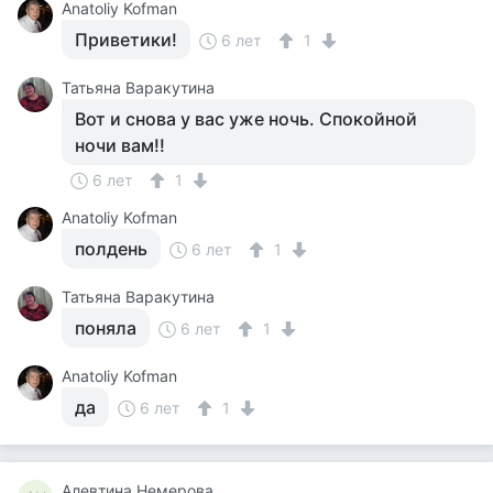
Anatoliy Kofman
Приветики!
6 лет
1
Татьяна Варакутина
Вот и снова у вас уже ночь. Спокойной
ночи вам!!
6 лет
1
Anatoliy Kofman
полдень
6 лет
1
Татьяна Варакутина
поняла
6 лет
1
Anatoliy Kofman
да
6 лет
1
Алевтина Немерова