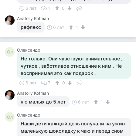
6 лет
1
0
Anatoliy Kofman
рефлекс
6 лет
1
Олександр
Ол
Не только. Они чувствуют внимательное ,
чуткое , заботливое отношение к ним . Не
воспринимая это как подарок .
6 лет
7
0
Anatoliy Kofman
я о малых до 5 лет
6 лет
1
Олександр
Ол
Наши дети каждый день получали на ужин
маленькую шоколадку к чаю и перед сном