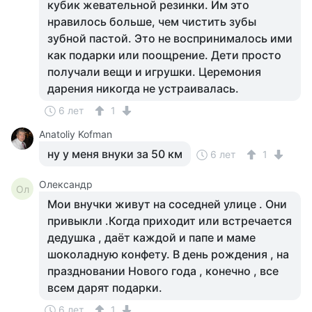
кубик жевательной резинки. Им это
нравилось больше, чем чистить зубы
зубной пастой. Это не воспринималось ими
как подарки или поощрение. Дети просто
получали вещи и игрушки. Церемония
дарения никогда не устраивалась.
6 лет
1
Anatoliy Kofman
ну у меня внуки за 50 км
6 лет
1
Олександр
Ол
Мои внучки живут на соседней улице . Они
привыкли .Когда приходит или встречается
дедушка , даёт каждой и папе и маме
шоколадную конфету. В день рождения , на
праздновании Нового года , конечно , все
всем дарят подарки.
6 лет
1