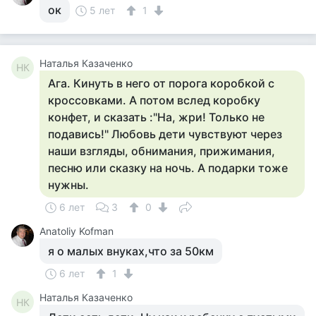
ок
5 лет
1
Наталья Казаченко
НК
Ага. Кинуть в него от порога коробкой с
кроссовками. А потом вслед коробку
конфет, и сказать :"На, жри! Только не
подавись!" Любовь дети чувствуют через
наши взгляды, обнимания, прижимания,
песню или сказку на ночь. А подарки тоже
нужны.
6 лет
3
0
Anatoliy Kofman
я о малых внуках,что за 50км
6 лет
1
Наталья Казаченко
НК