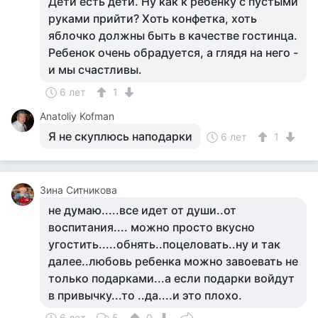
Дети есть дети. Ну как к ребенку с пустыми
руками прийти? Хоть конфетка, хоть
яблочко должны быть в качестве гостинца.
Ребенок очень обрадуется, а глядя на него -
и мы счастливы.
6 лет
1
Anatoliy Kofman
Я не скуплюсь наподарки
6 лет
1
Зина Ситникова
не думаю.....все идет от души..от
воспитания.... можно просто вкусно
угостить.....обнять..поцеловать..ну и так
далее..любовь ребенка можно завоевать не
только подарками...а если подарки войдут
в привычку...то ..да....и это плохо.
6 лет
5
0