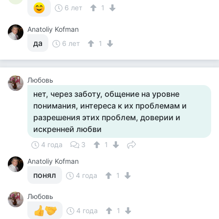
6 лет
1
Anatoliy Kofman
да
6 лет
1
Любовь
нет, через заботу, общение на уровне
понимания, интереса к их проблемам и
разрешения этих проблем, доверии и
искренней любви
4 года
3
1
Anatoliy Kofman
понял
4 года
1
Любовь
4 года
1