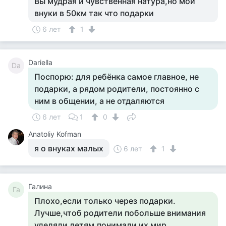
Вы мудрая и чувственная натура,но мои
внуки в 50км так что подарки
6 лет
1
Dariella
Da
Поспорю: для ребёнка самое главное, не
подарки, а рядом родители, постоянно с
ним в общении, а не отдаляются
6 лет
1
0
Anatoliy Kofman
я о внуках малых
6 лет
1
Галина
Га
Плохо,если только через подарки.
Лучше,чтоб родители побольше внимания
уделяли детям,понимали их мир.