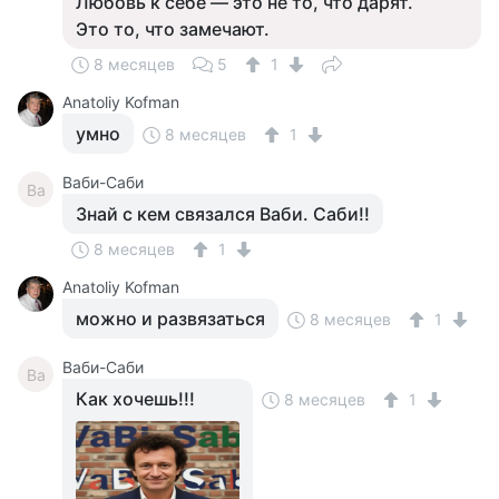
Любовь к себе — это не то, что дарят.
Это то, что замечают.
8 месяцев
5
1
Anatoliy Kofman
умно
8 месяцев
1
Ваби-Саби
Ва
Знай с кем связался Ваби. Саби!!
8 месяцев
1
Anatoliy Kofman
можно и развязаться
8 месяцев
1
Ваби-Саби
Ва
Как хочешь!!!
8 месяцев
1