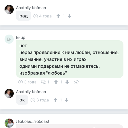
Anatoliy Kofman
рад
4 года
1
Енир
Ен
нет
через проявление к ним любви, отношение,
внимание, участие в их играх
одними подарками не отмажетесь,
изображая "любовь"
3 года
1
1
Anatoliy Kofman
ок
3 года
1
Любовь..любовь!