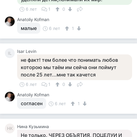
6 лет
1
0
Anatoliy Kofman
малые
6 лет
1
Isar Levin
IL
не факт! тем более что понимать любов
которою мы таём им сейча они поймут
после 25 лет...мне так качется
6 лет
1
0
Anatoliy Kofman
согласен
6 лет
1
Нина Кузьмина
НК
Не только. ЧЕРЕЗ ОБЪЯТИЯ, ПОЦЕЛУИ И