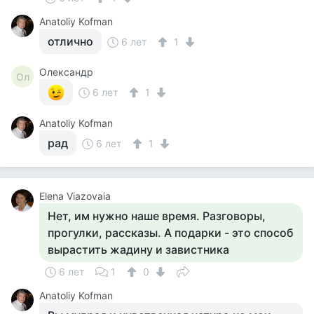
Anatoliy Kofman
отлично
6 лет
1
Олександр
Ол
6 лет
1
Anatoliy Kofman
рад
6 лет
1
Elena Viazovaia
Нет, им нужно наше время. Разговоры,
прогулки, рассказы. А подарки - это способ
вырастить жадину и завистника
6 лет
1
0
Anatoliy Kofman