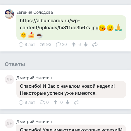
Евгения Солодова
https://albumcards.ru/wp-
content/uploads/hi811de3b67s.jpg
8 лет
93
20
6
Ответы
Дмитрий Никитин
ДН
Спасибо! И Вас с началом новой недели!
Некоторые успехи уже имеются.
8 лет
0
0
Дмитрий Никитин
ДН
Спасибо! Уже имеются некоторые успехи!И