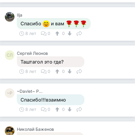
Ilja
Спасибо
и вам
8 лет
0
0
Сергей Леонов
СЛ
Таштагол это где?
8 лет
0
0
~Davlet~ P...
~P
Спасибо!!!взаимно
8 лет
0
0
Николай Баженов