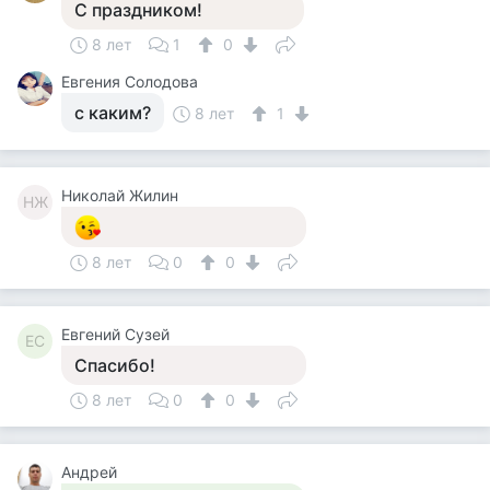
С праздником!
8 лет
1
0
Евгения Солодова
с каким?
8 лет
1
Николай Жилин
НЖ
8 лет
0
0
Евгений Сузей
ЕС
Спасибо!
8 лет
0
0
Андрей