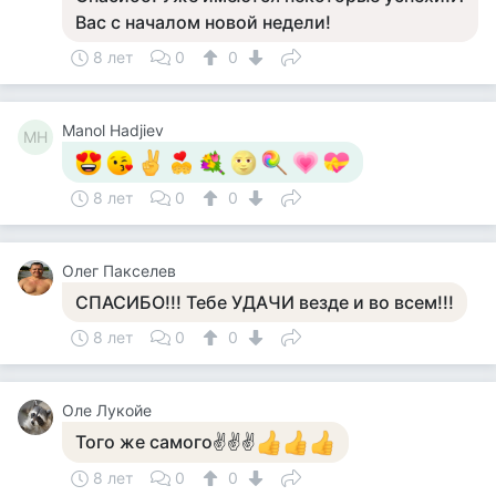
Вас с началом новой недели!
8 лет
0
0
Manol Hadjiev
MH
8 лет
0
0
Олег Пакселев
СПАСИБО!!! Тебе УДАЧИ везде и во всем!!!
8 лет
0
0
Оле Лукойе
Того же самого✌✌✌
8 лет
0
0