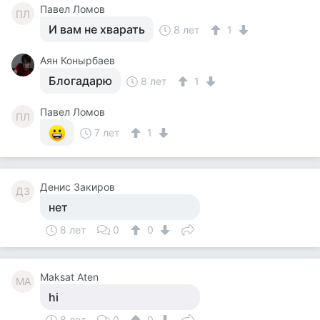
Павел Ломов
ПЛ
И вам не хварать
8 лет
1
Аян Конырбаев
Блогадарю
8 лет
1
Павел Ломов
ПЛ
7 лет
1
Денис Закиров
ДЗ
нет
8 лет
0
0
Maksat Aten
MA
hi
8 лет
0
0