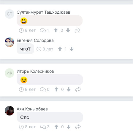
Султанмурат Ташходжаев
СТ
8 лет
1
0
Евгения Солодова
что?
8 лет
1
Игорь Колесников
ИК
8 лет
0
0
Аян Конырбаев
Спс
8 лет
3
0