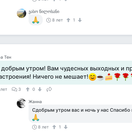
ვასო წილოსანი
8 лет
1
а Тен
 добрым утром! Вам чудесных выходных и п
астроения! Ничего не мешает!
 лет
3
0
Жанна
Сдобрым утром вас и ночь у нас Спасибо
8 лет
1