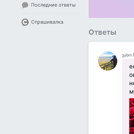
Последние ответы
Спрашивалка
Ответы
ვასო 
е
о
н
м