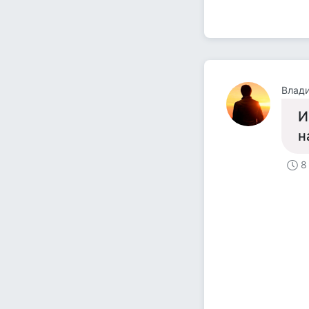
Вла
И
н
8