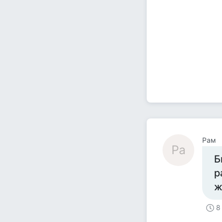
Рам
Ра
Б
р
ж
8