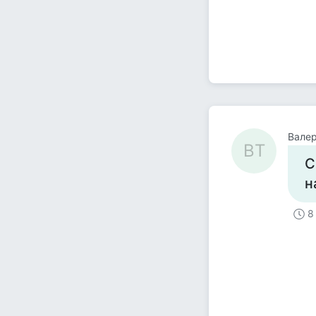
Валер
ВТ
С
н
8