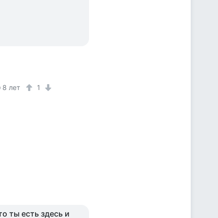
8 лет
1
то ты есть здесь и