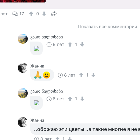
 лет
17
0
Показать все комментарии
ვასო წილოსანი
8 лет
1
Жанна
8 лет
1
ვასო წილოსანი
8 лет
1
Жанна
..обожаю эти цветы ..а такие многие я не
8 лет
1