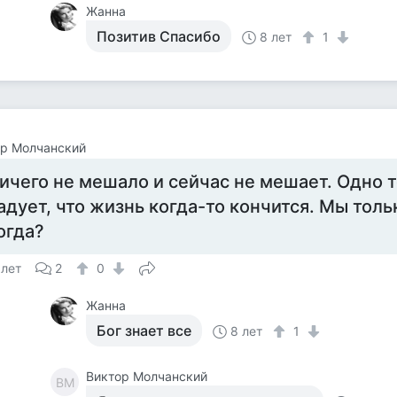
Жанна
Позитив Спасибо
8 лет
1
ор Молчанский
ичего не мешало и сейчас не мешает. Одно т
адует, что жизнь когда-то кончится. Мы толь
огда?
 лет
2
0
Жанна
Бог знает все
8 лет
1
Виктор Молчанский
ВМ