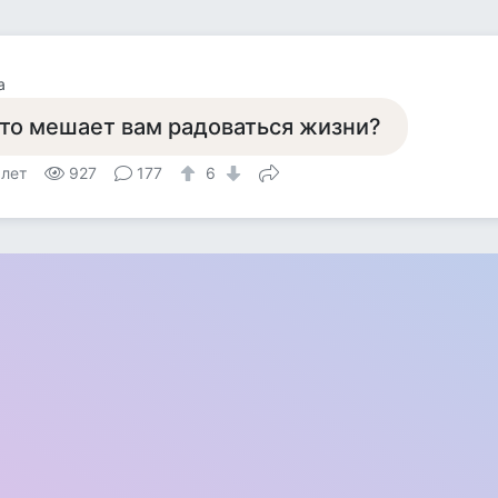
а
то мешает вам радоваться жизни?
 лет
927
177
6