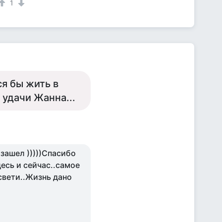
1
я бы жить в
 удачи Жанна...
зашел )))))Спасибо
десь и сейчас..самое
свети..Жизнь дано