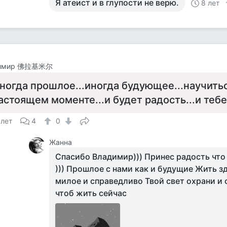
Я атеист и в глупости не верю.
8 лет
димир 佛拉基米尔
ногда прошлое...иногда будующее...научитьс
астоящем моменте...и будет радость...и тебе
 лет
4
0
Жанна
Спасибо Владимир))) Принес радость что 
))) Прошлое с нами как и будущие Жить з
милое и справедливо Твой свет охрани и 
чтоб жить сейчас