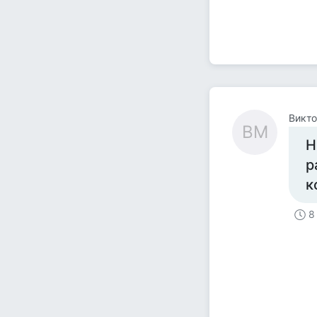
Викт
ВМ
Н
р
к
8