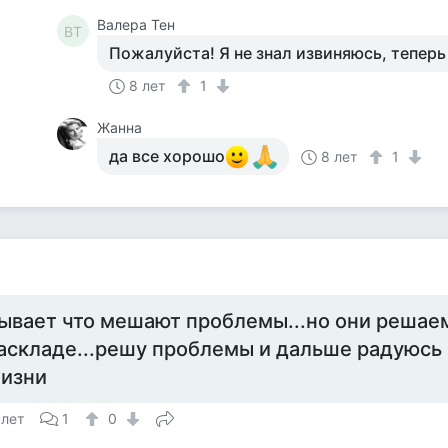
Валера Тен
ВТ
Пожалуйста! Я не знал извиняюсь, теперь 
8 лет
1
Жанна
да все хорошо
8 лет
1
ывает что мешают проблемы...но они решае
аскладе...решу проблемы и дальше радуюсь 
изни
 лет
1
0