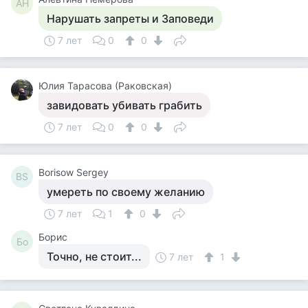
АН
Нарушать запреты и Заповеди
7 лет
0
0
Юлия Тарасова (Раковская)
завидовать убивать грабить
7 лет
0
0
Borisow Sergey
BS
умереть по своему желанию
7 лет
1
0
Борис
Бо
Точно, не стоит...
7 лет
1