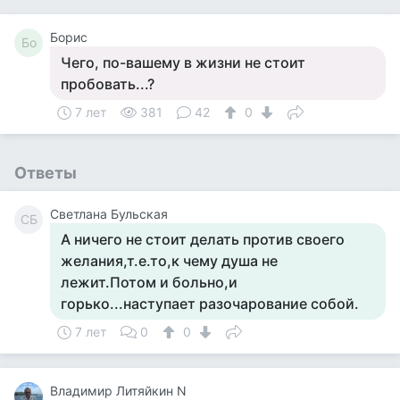
Борис
Бо
Чего, по-вашему в жизни не стоит
пробовать...?
7 лет
381
42
0
Ответы
Светлана Бульская
СБ
А ничего не стоит делать против своего
желания,т.е.то,к чему душа не
лежит.Потом и больно,и
горько...наступает разочарование собой.
7 лет
0
0
Владимир Литяйкин N