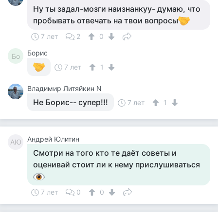
Ну ты задал-мозги наизнанкуу- думаю, что
пробывать отвечать на твои вопросы
7 лет
2
0
Борис
Бо
7 лет
1
Владимир Литяйкин N
Не Борис-- супер!!!
7 лет
1
Андрей Юлитин
АЮ
Смотри на того кто те даёт советы и
оценивай стоит ли к нему прислушиваться
7 лет
0
0