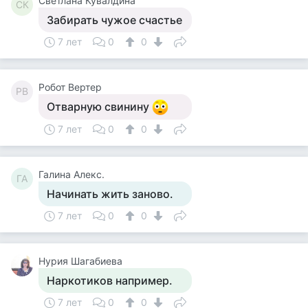
Светлана Кувалдина
СК
Забирать чужое счастье
7 лет
0
0
Робот Вертер
РВ
Отварную свинину
7 лет
0
0
Галина Алекс.
ГА
Начинать жить заново.
7 лет
0
0
Нурия Шагабиева
Наркотиков например.
7 лет
0
0