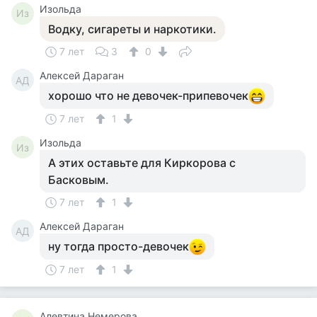
Изольда
Из
Водку, сигареты и наркотики.
7 лет
3
0
Алексей Дараган
АД
хорошо что не девочек-припевочек
7 лет
1
Изольда
Из
А этих оставьте для Киркорова с
Басковым.
7 лет
1
Алексей Дараган
АД
ну тогда просто-девочек
7 лет
1
Алевтина Немерова