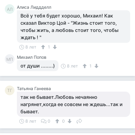
Алиса Лиддделл
АЛ
Всё у тебя будет хорошо, Михаил! Как
сказал Виктор Цой - "Жизнь стоит того,
чтобы жить, а любовь стоит того, чтобы
ждать ! "
8 лет
1
Михаил Попов
МП
от души ........)
8 лет
1
Татьяна Ганеева
ТГ
так не бывает.Любовь нечаянно
нагрянет,когда ее совсем не ждешь...так и
бывает.
8 лет
0
0