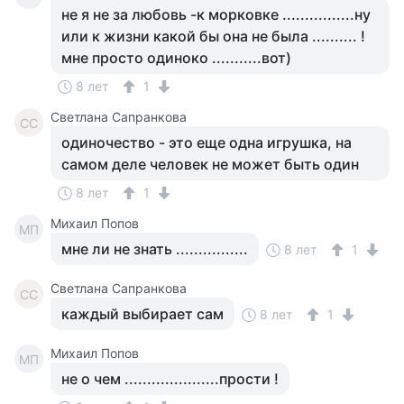
не я не за любовь -к морковке ................ну
или к жизни какой бы она не была .......... !
мне просто одиноко ...........вот)
8 лет
1
Светлана Сапранкова
СС
одиночество - это еще одна игрушка, на
самом деле человек не может быть один
8 лет
1
Михаил Попов
МП
мне ли не знать ................
8 лет
1
Светлана Сапранкова
СС
каждый выбирает сам
8 лет
1
Михаил Попов
МП
не о чем .....................прости !