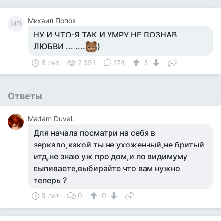
Михаил Попов
МП
НУ И ЧТО-Я ТАК И УМРУ НЕ ПОЗНАВ
ЛЮБВИ ........
)
8 лет
2 351
174
5
Ответы
Madam Duval.
Для начала посматри на себя в
зеркало,какой ты не ухоженный,не бритый
итд,не знаю уж про дом,и по видимуму
выпиваете,выбирайте что вам нужно
теперь ?
8 лет
0
0