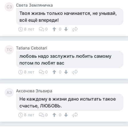
Света Земляничка
СЗ
Твоя жизнь только начинается, не унывай,
всё ещё впереди!
8 лет
0
0
Tatiana Cebotari
TC
любовь надо заслужить любить самому
потом по любят вас
8 лет
0
0
Аксенова Эльвира
АЭ
Не каждому в жизни дано испытать такое
счастье, ЛЮБОВЬ.
8 лет
0
0