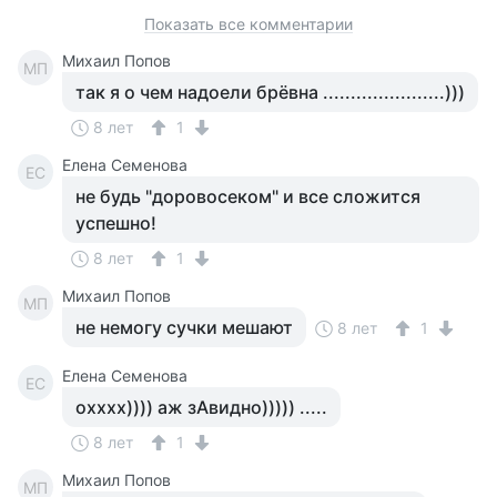
Показать все комментарии
Михаил Попов
МП
так я о чем надоели брёвна ......................)))
8 лет
1
Елена Семенова
ЕС
не будь "доровосеком" и все сложится
успешно!
8 лет
1
Михаил Попов
МП
не немогу сучки мешают
8 лет
1
Елена Семенова
ЕС
охххх)))) аж зАвидно))))) .....
8 лет
1
Михаил Попов
МП