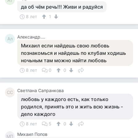
АТ
да об чём речь!!! Живи и радуйся
8 лет
1
Александр....
Ал
Михаил если найдешь свою любовь
познакомься и найдешь по клубам ходишь
ночьным там можно найти любовь
8 лет
0
0
Светлана Сапранкова
СС
любовь у каждого есть, как только
родился, принять это и жить всю жизнь -
дело каждого
8 лет
5
0
Михаил Попов
МП