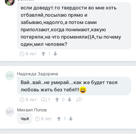
если доведут.то твердости во мне хоть
отбавляй,посылаю прямо и
забываю,надолго,а потом сами
приползают,когда понимают,какую
потеряли,на что променяли((А,ты почему
один,мил человек?
8 лет
1
Надежда Задорина
НЗ
Вай..вай..не умирай...как же будет твоя
любовь жить без тебя!!!
8 лет
1
0
Михаил Попов
МП
чья
8 лет
1