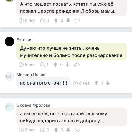
А что мешает познать.Кстати ты уже её
познал...после рождения.Любовь мамы.
8 лет
0
0
Евгения
Думаю что лучше не знать...очень
мучительно и больно после разочарования
8 лет
1
0
Михаил Попов
МП
но она того стоит !!!
8 лет
1
Оксана Фролова
ОФ
а вы ее не ждите, постарайтесь кому
нибудь подарить тепло и доброту...
8 лет
0
0