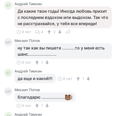
Андрей Тимкин
АТ
Да какие твои годы! Иногда любовь прихит
с последним вздохом или выдохом. Так что
не расстрахвайся, у тебя все впереди!
8 лет
4
0
Михаил Попов
МП
ну так как вы пишете ..........то у меня есть
шанс......................
8 лет
1
Андрей Тимкин
АТ
да еще и какой!!!
8 лет
1
Михаил Попов
МП
благодарю ..................
)
8 лет
1
Андрей Тимкин