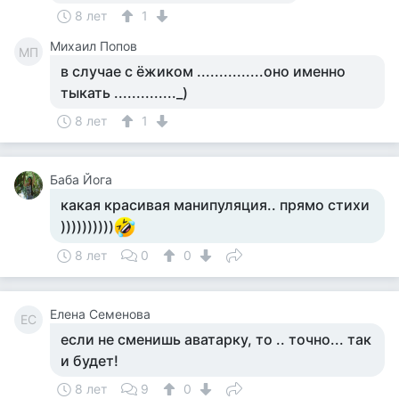
8 лет
1
Михаил Попов
МП
в случае с ёжиком ...............оно именно
тыкать .............._)
8 лет
1
Баба Йога
какая красивая манипуляция.. прямо стихи
))))))))))
8 лет
0
0
Елена Семенова
ЕС
если не сменишь аватарку, то .. точно... так
и будет!
8 лет
9
0