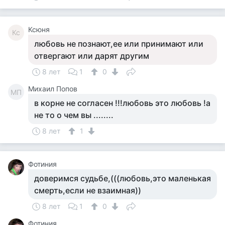
Ксюня
Кс
любовь не познают,ее или принимают или
отвергают или дарят другим
8 лет
1
0
Михаил Попов
МП
в корне не согласен !!!любовь это любовь !а
не то о чем вы ........
8 лет
1
Фотиния
доверимся судьбе,(((любовь,это маленькая
смерть,если не взаимная))
8 лет
1
0
Фотиния