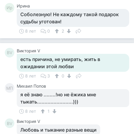
Ирина
Ир
Соболезную! Не каждому такой подарок
судьбы уготован!
8 лет
0
2
Виктория V
ВV
есть причина, не умирать, жить в
ожидании этой любви
8 лет
3
0
Михаил Попов
МП
я её знаю ........!но не ёжика мне
тыкать........................)))
8 лет
1
Виктория V
ВV
Любовь и тыкание разные вещи