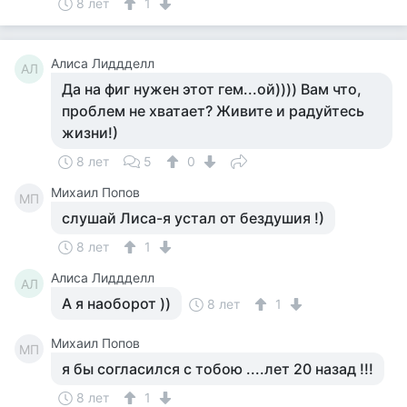
8 лет
1
Алиса Лиддделл
АЛ
Да на фиг нужен этот гем...ой)))) Вам что,
проблем не хватает? Живите и радуйтесь
жизни!)
8 лет
5
0
Михаил Попов
МП
слушай Лиса-я устал от бездушия !)
8 лет
1
Алиса Лиддделл
АЛ
А я наоборот ))
8 лет
1
Михаил Попов
МП
я бы согласился с тобою ....лет 20 назад !!!
8 лет
1