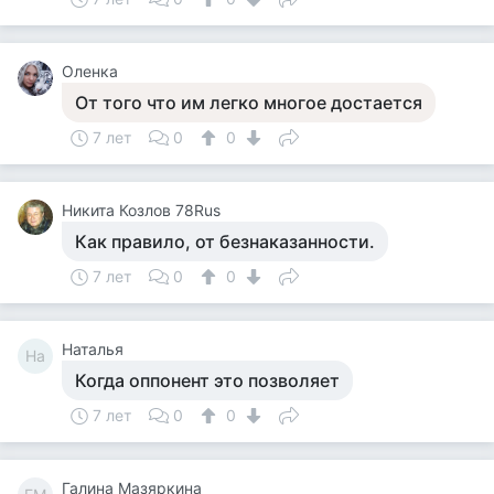
Оленка
От того что им легко многое достается
7 лет
0
0
Никита Козлов 78Rus
Как правило, от безнаказанности.
7 лет
0
0
Наталья
На
Когда оппонент это позволяет
7 лет
0
0
Галина Мазяркина