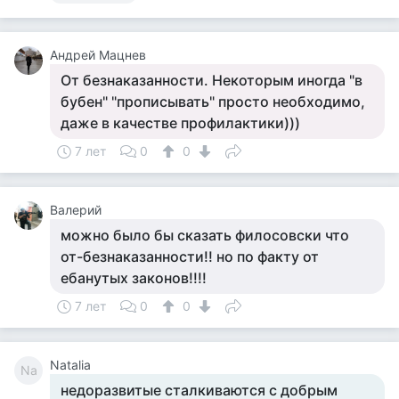
Андрей Мацнев
От безнаказанности. Некоторым иногда "в
бубен" "прописывать" просто необходимо,
даже в качестве профилактики)))
7 лет
0
0
Валерий
можно было бы сказать филосовски что
от-безнаказанности!! но по факту от
ебанутых законов!!!!
7 лет
0
0
Natalia
Na
недоразвитые сталкиваются с добрым