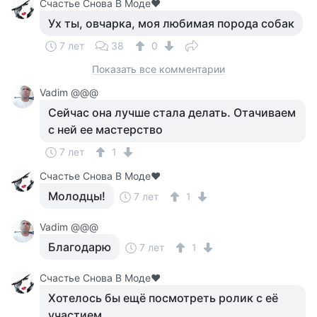
Счастье Снова В Моде❤
Ух ты, овчарка, моя любимая порода собак
7 лет
38
0
Показать все комментарии
Vadim @@@
Сейчас она лучше стала делать. Отачиваем
с ней ее мастерство
7 лет
1
Счастье Снова В Моде❤
Молодцы!
7 лет
1
Vadim @@@
Благодарю
7 лет
1
Счастье Снова В Моде❤
Хотелось бы ещё посмотреть ролик с её
участием...