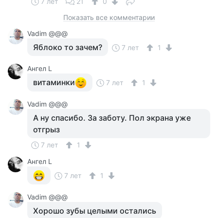
7 лет
21
0
Показать все комментарии
Vadim @@@
Яблоко то зачем?
7 лет
1
Ангел L
витаминки
7 лет
1
Vadim @@@
А ну спасибо. За заботу. Пол экрана уже
отгрыз
7 лет
1
Ангел L
7 лет
1
Vadim @@@
Хорошо зубы целыми остались