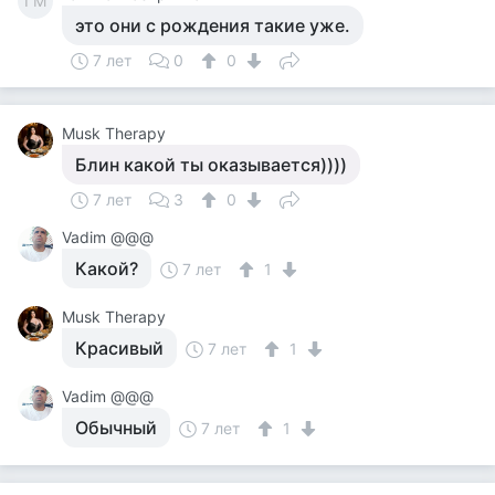
ГМ
это они с рождения такие уже.
7 лет
0
0
Musk Therapy
Блин какой ты оказывается))))
7 лет
3
0
Vadim @@@
Какой?
7 лет
1
Musk Therapy
Красивый
7 лет
1
Vadim @@@
Обычный
7 лет
1