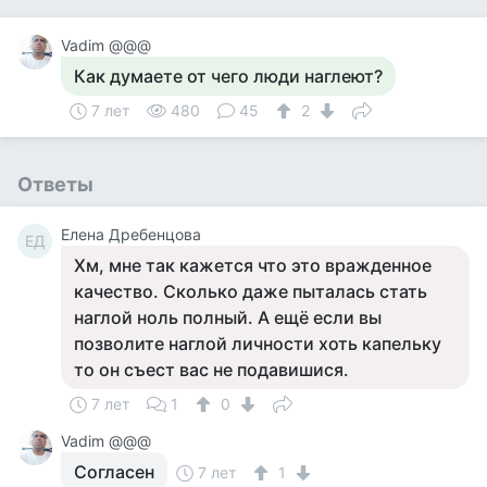
Vadim @@@
Как думаете от чего люди наглеют?
7 лет
480
45
2
Ответы
Елена Дребенцова
ЕД
Хм, мне так кажется что это вражденное
качество. Сколько даже пыталась стать
наглой ноль полный. А ещё если вы
позволите наглой личности хоть капельку
то он съест вас не подавишися.
7 лет
1
0
Vadim @@@
Согласен
7 лет
1