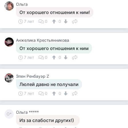
Ольга
От хорошего отношения к ним!
7 лет
0
0
Анжелика Крестьянникова
От хорошего отношения к ним
7 лет
0
0
Элен Ренбауэр Z
Люлей давно не получали
7 лет
0
0
Ольга *****
О*
Из за слабости других!)