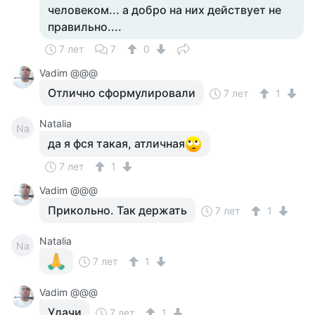
человеком... а добро на них действует не
правильно....
7 лет
7
0
Vadim @@@
Отлично сформулировали
7 лет
1
Natalia
Na
да я фся такая, атличная
7 лет
1
Vadim @@@
Прикольно. Так держать
7 лет
1
Natalia
Na
7 лет
1
Vadim @@@
Удачи
7 лет
1