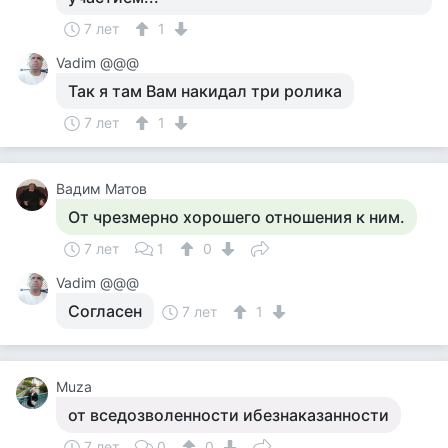
7 лет
1
Vadim @@@
Так я там Вам накидал три ролика
7 лет
1
Вадим Матов
От чрезмерно хорошего отношения к ним.
7 лет
1
0
Vadim @@@
Согласен
7 лет
1
Muza
от вседозволенности ибезнаказанности
7 лет
0
0