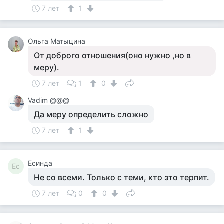
7 лет
1
Ольга Матыцина
От доброго отношения(оно нужно ,но в
меру).
7 лет
1
0
Vadim @@@
Да меру определить сложно
7 лет
1
Есинда
Ес
Не со всеми. Только с теми, кто это терпит.
7 лет
0
0