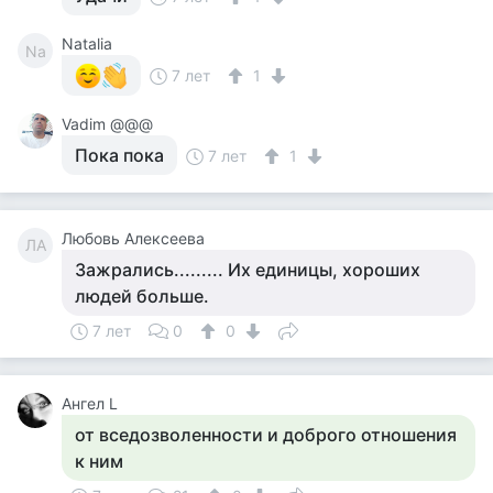
Natalia
Na
7 лет
1
Vadim @@@
Пока пока
7 лет
1
Любовь Алексеева
ЛА
Зажрались......... Их единицы, хороших
людей больше.
7 лет
0
0
Ангел L
от вседозволенности и доброго отношения
к ним