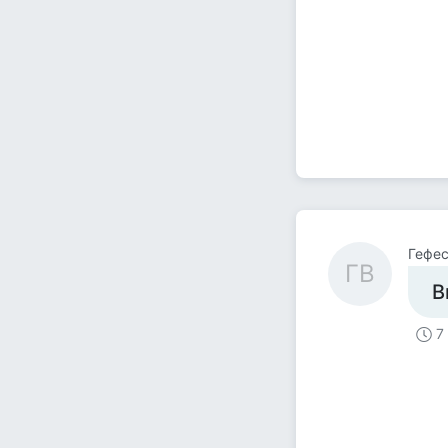
Гефес
ГB
В
7