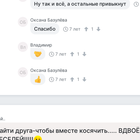
Ну так и всё, а остальные привыкнут
Оксана Базулёва
ОБ
Спасибо
7 лет
1
Владимир
Вл
7 лет
1
Оксана Базулёва
ОБ
7 лет
1
й..
айти друга-чтобы вместе косячить..... ВДВО
ЕСЕЛЕЙ!!!!!