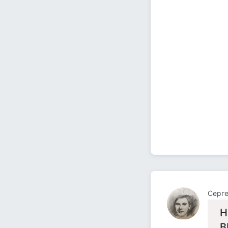
Серге
Н
В