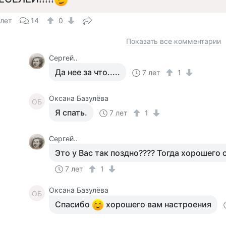
 лет
14
0
Показать все комментарии
Сергей..
Да нее за что.....
7 лет
1
Оксана Базулёва
ОБ
Я спать.
7 лет
1
Сергей..
Это у Вас так поздно???? Тогда хорошего с
7 лет
1
Оксана Базулёва
ОБ
Спасибо
хорошего вам настроения