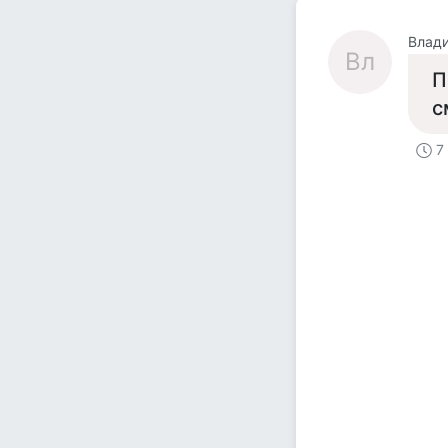
Влад
Вл
П
с
7