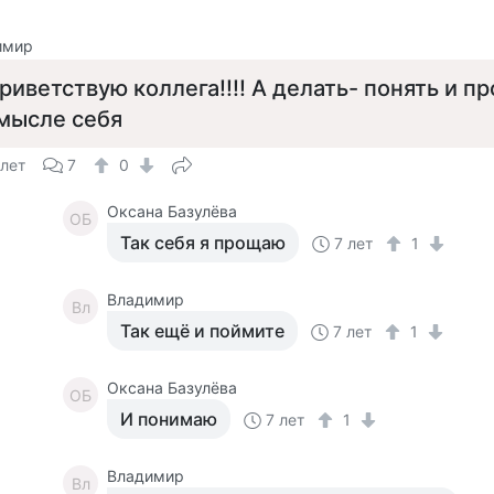
имир
риветствую коллега!!!! А делать- понять и пр
мысле себя
 лет
7
0
Оксана Базулёва
ОБ
Так себя я прощаю
7 лет
1
Владимир
Вл
Так ещё и поймите
7 лет
1
Оксана Базулёва
ОБ
И понимаю
7 лет
1
Владимир
Вл