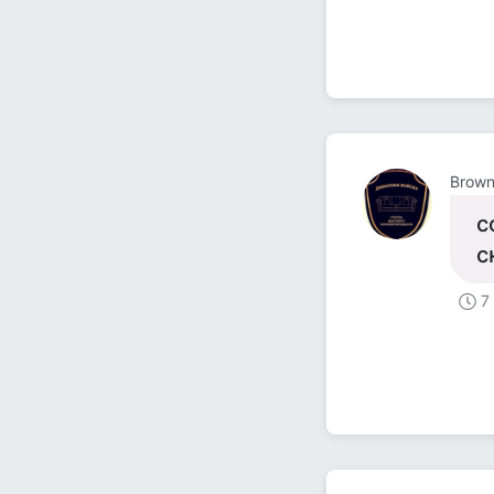
Brown
с
с
7