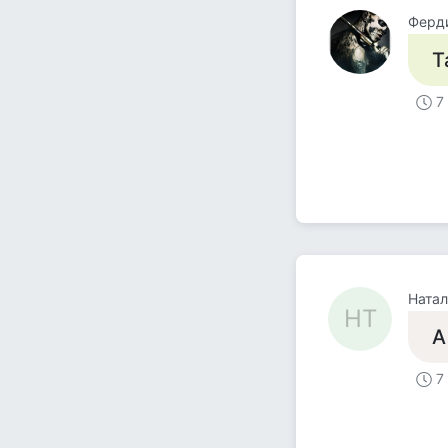
Ферд
Т
7
Натал
НТ
А
7