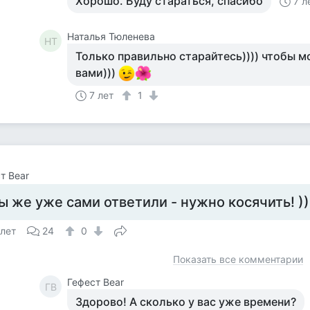
Хорошо. Буду стараться, спасибо
7 л
Наталья Тюленева
НТ
Только правильно старайтесь)))) чтобы м
вами)))
7 лет
1
т Bear
ы же уже сами ответили - нужно косячить! ))
 лет
24
0
Показать все комментарии
Гефест Bear
ГB
Здорово! А сколько у вас уже времени?