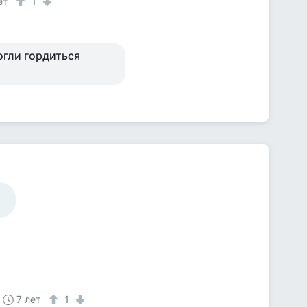
ет
1
огли гордиться
7 лет
1