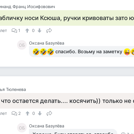
инанд Франц Иосифовович
абличку носи Ксюша, ручки кривоваты зато 
 лет
1
0
Оксана Базулёва
ОБ
спасибо. Возьму на заметку
ья Тюленева
 что остается делать.... косячить)) только не
 лет
2
0
Оксана Базулёва
ОБ