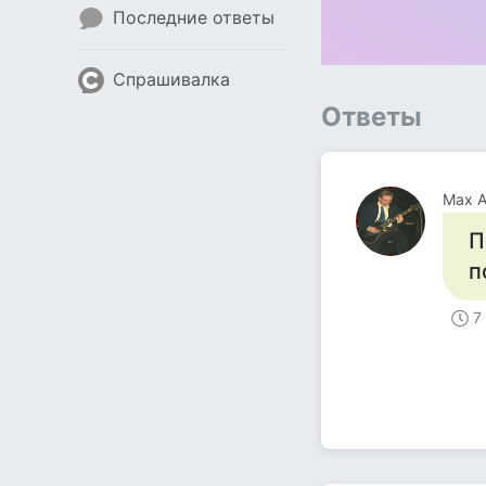
Последние ответы
Спрашивалка
Ответы
Max A
П
п
7