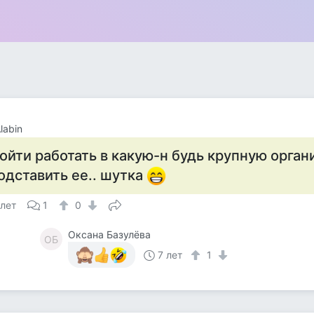
labin
ойти работать в какую-н будь крупную орган
одставить ее.. шутка
 лет
1
0
Оксана Базулёва
ОБ
7 лет
1