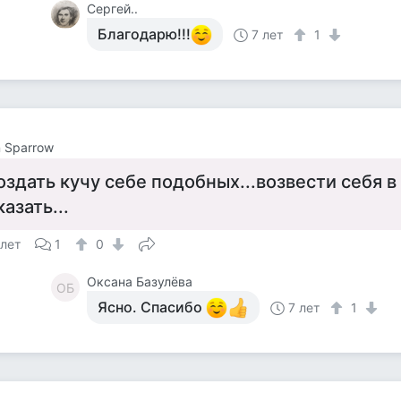
Сергей..
Благодарю!!!
7 лет
1
 Sparrow
оздать кучу себе подобных...возвести себя в 
казать...
 лет
1
0
Оксана Базулёва
ОБ
Ясно. Спасибо
7 лет
1