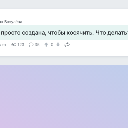
а Базулёва
 просто создана, чтобы косячить. Что делать
 лет
123
35
0