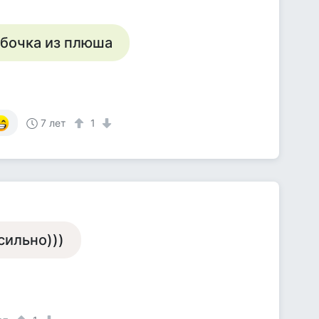
юбочка из плюша
7 лет
1
 сильно)))