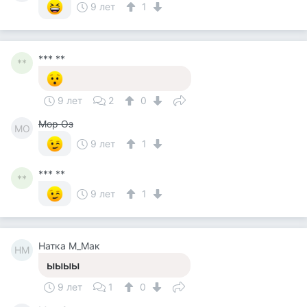
9 лет
1
*** **
**
9 лет
2
0
Мор Оз
МО
9 лет
1
*** **
**
9 лет
1
Натка М_Мак
НМ
ыыыы
9 лет
1
0