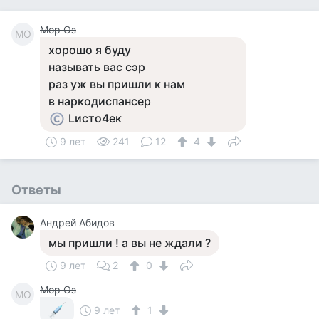
Мор Оз
МО
хорошо я буду
называть вас сэр
раз уж вы пришли к нам
в наркодиспансер
Lисто4ек
9 лет
241
12
4
Ответы
Андрей Абидов
мы пришли ! а вы не ждали ?
9 лет
2
0
Мор Оз
МО
9 лет
1