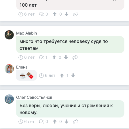
100 лет
6 лет
0
0
Max Alabin
много что требуется человеку судя по
ответам
6 лет
1
0
Елена
6 лет
1
Олег Севостьянов
Без веры, любви, учения и стремления к
новому.
6 лет
0
0