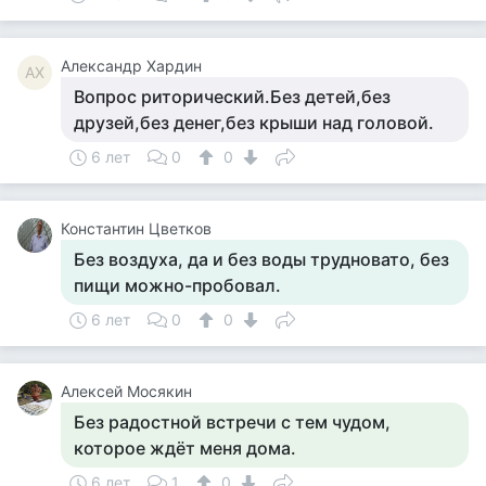
Александр Хардин
АХ
Вопрос риторический.Без детей,без
друзей,без денег,без крыши над головой.
6 лет
0
0
Константин Цветков
Без воздуха, да и без воды трудновато, без
пищи можно-пробовал.
6 лет
0
0
Алексей Мосякин
Без радостной встречи с тем чудом,
которое ждёт меня дома.
6 лет
1
0