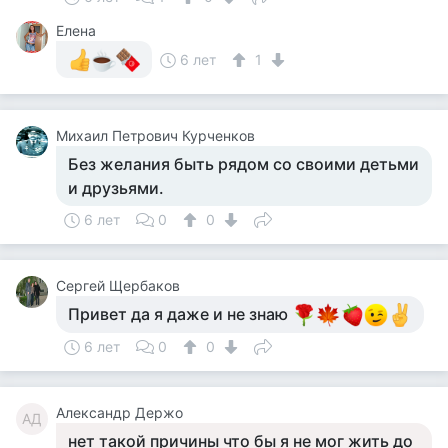
Елена
6 лет
1
Михаил Петрович Курченков
Без желания быть рядом со своими детьми
и друзьями.
6 лет
0
0
Сергей Щербаков
Привет да я даже и не знаю
6 лет
0
0
Александр Держо
АД
нет такой причины что бы я не мог жить до