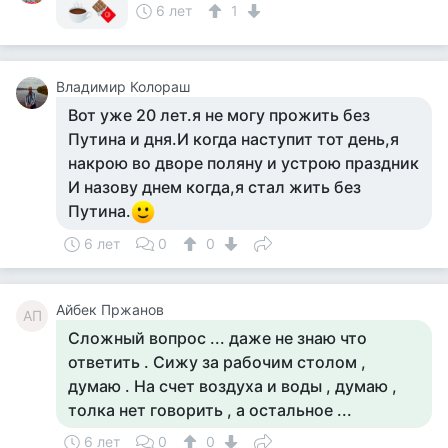
6 лет
1
Владимир Колораш
Вот уже 20 лет.я не могу прожить без
Путина и дня.И когда наступит тот день,я
накрою во дворе поляну и устрою праздник
И назову днем когда,я стал жить без
Путина.
6 лет
0
0
Айбек Пржанов
АП
Сложный вопрос ... даже не знаю что
ответить . Сижу за рабочим столом ,
думаю . На счет воздуха и воды , думаю ,
толка нет говорить , а остальное ...
6 лет
0
0