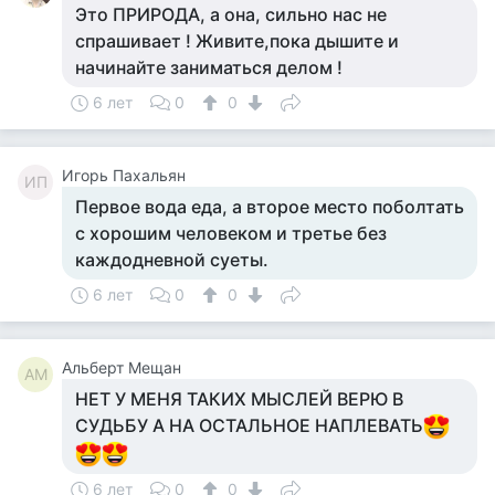
Это ПРИРОДА, а она, сильно нас не
спрашивает ! Живите,пока дышите и
начинайте заниматься делом !
6 лет
0
0
Игорь Пахальян
ИП
Первое вода еда, а второе место поболтать
с хорошим человеком и третье без
каждодневной суеты.
6 лет
0
0
Альберт Мещан
АМ
НЕТ У МЕНЯ ТАКИХ МЫСЛЕЙ ВЕРЮ В
СУДЬБУ А НА ОСТАЛЬНОЕ НАПЛЕВАТЬ
6 лет
0
0