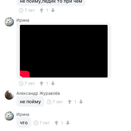
не пойму,педик то при чем
7 лет
1
Ирина
7 лет
1
Александр Журавлёв
не пойму
7 лет
1
Ирина
что
7 лет
1