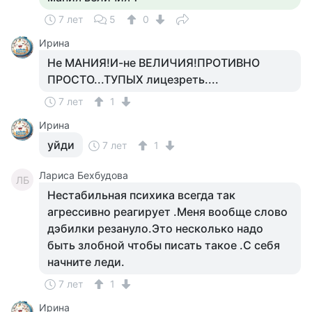
7 лет
5
0
Ирина
Не МАНИЯ!И-не ВЕЛИЧИЯ!ПРОТИВНО
ПРОСТО...ТУПЫХ лицезреть....
7 лет
1
Ирина
уйди
7 лет
1
Лариса Бехбудова
ЛБ
Нестабильная психика всегда так
агрессивно реагирует .Меня вообще слово
дэбилки резануло.Это несколько надо
быть злобной чтобы писать такое .С себя
начните леди.
7 лет
1
Ирина