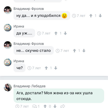
Владимир Фролов
ну да... и я уподобился
7 лет
1
Ирина
да уж....
7 лет
1
Владимир Фролов
не... скучно стало
7 лет
1
Ирина
че?
7 лет
1
Владимир Лебедев
Ага, достали? Моя жена из-за них ушла
отсюда.
7 лет
1
0