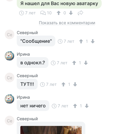
Я нашел для Вас новую аватарку
7 лет
10
0
Показать все комментарии
Северный
Се
"Сообщение"
7 лет
1
Ирина
в однокл.?
7 лет
1
Северный
Се
ТУТ!!!
7 лет
1
Ирина
нет ничего
7 лет
1
Северный
Се