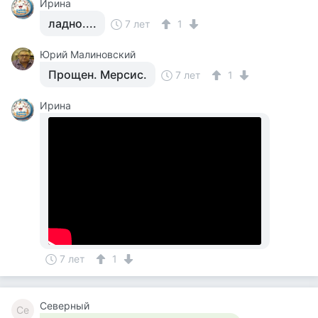
Ирина
ладно....
7 лет
1
Юрий Малиновский
Прощен. Мерсис.
7 лет
1
Ирина
7 лет
1
Северный
Се