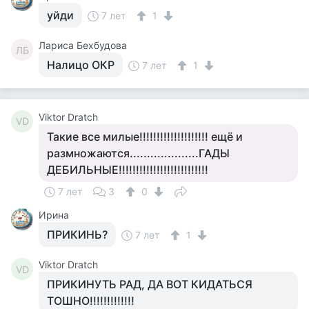
уйди
7 лет
1
Лариса Бехбудова
ЛБ
Налицо ОКР
7 лет
1
Viktor Dratch
VD
Такие все милые!!!!!!!!!!!!!!!!!!!! ещё и
размножаются....................ГАДЫ
ДЕБИЛЬНЫЕ!!!!!!!!!!!!!!!!!!!!!!!!!!
7 лет
3
0
Ирина
ПРИКИНЬ?
7 лет
1
Viktor Dratch
VD
ПРИКИНУТЬ РАД, ДА ВОТ КИДАТЬСЯ
ТОШНО!!!!!!!!!!!!!