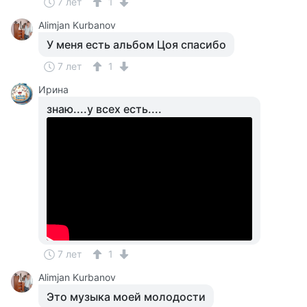
7 лет
1
Alimjan Kurbanov
У меня есть альбом Цоя спасибо
7 лет
1
Ирина
знаю....у всех есть....
7 лет
1
Alimjan Kurbanov
Это музыка моей молодости