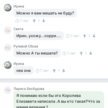
Ирина
Можно я вам мешать не буду?
7 лет
1
Света
Св
Ирин..ухожу...сорри....
7 лет
1
Рулевой Обоза
РО
Можно А ты мешала?
7 лет
1
Ирина
неа она
7 лет
1
Лариса Бехбудова
ЛБ
Я понимаю если бы это Королева
Елизавета написала .А вы кто такая?Что за
мания величия ?