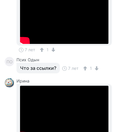
7 лет
1
Псих Одын
ПО
Что за ссылки?
7 лет
1
Ирина