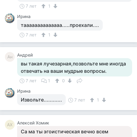
7 лет
1
Ирина
таааааааааааааа.....проехали....
7 лет
1
Андрей
Ан
вы такая лучезарная,позвольте мне иногда
отвечать на ваши мудрые вопросы.
7 лет
1
0
Ирина
Извольте............
7 лет
1
Алексей Хомик
АХ
Са ма ты эгоистическая вечно всем