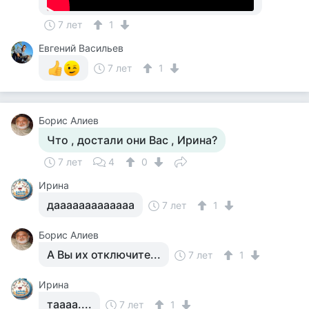
7 лет
1
Евгений Васильев
7 лет
1
Борис Алиев
Что , достали они Вас , Ирина?
7 лет
4
0
Ирина
дааааааааааааа
7 лет
1
Борис Алиев
А Вы их отключите...
7 лет
1
Ирина
таааа....
7 лет
1