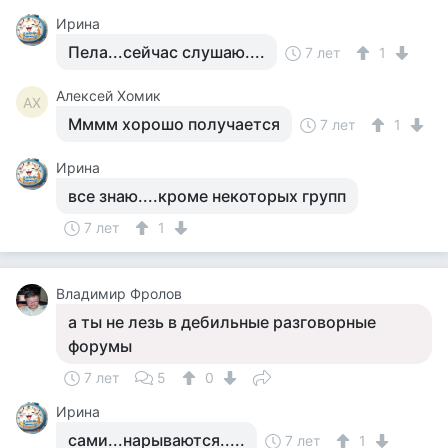
Ирина
Пела...сейчас слушаю....
7 лет
1
Алексей Хомик
АХ
Мммм хорошо получается
7 лет
1
Ирина
все знаю....кроме некоторых групп
7 лет
1
Владимир Фролов
а ты не лезь в дебильные разговорные
форумы
7 лет
5
0
Ирина
сами...нарываются.....
7 лет
1