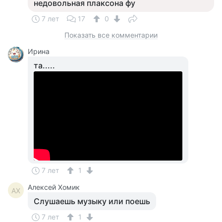
недовольная плаксона фу
7 лет
17
0
Показать все комментарии
Ирина
та.....
7 лет
1
Алексей Хомик
АХ
Слушаешь музыку или поешь
7 лет
1