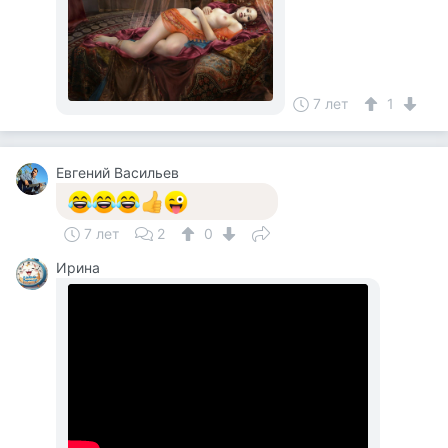
7 лет
1
Евгений Васильев
7 лет
2
0
Ирина