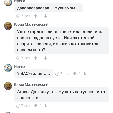
Ирина
дааааааааааааа.....тупизмом....
7 лет
1
Юрий Малиновский
Уж не гордыня ли вас посетила, леди, иль
просто надоела суета. Или за стенкой
ссорятся соседи, иль жизнь становится
совсем не та?
7 лет
1
Ирина
У ВАС-талант.....
7 лет
1
Юрий Малиновский
Агась. Да толку то...Ну хоть не туплю...и то
ладненько
7 лет
1