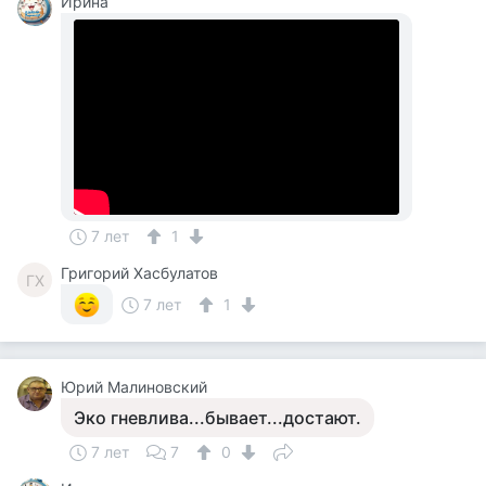
Ирина
7 лет
1
Григорий Хасбулатов
ГХ
7 лет
1
Юрий Малиновский
Эко гневлива...бывает...достают.
7 лет
7
0