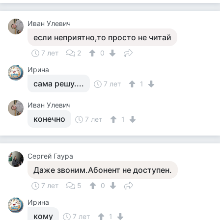
Иван Улевич
если неприятно,то просто не читай
7 лет
2
0
Ирина
сама решу....
7 лет
1
Иван Улевич
конечно
7 лет
1
Сергей Гаура
Даже звоним.Абонент не доступен.
7 лет
5
0
Ирина
кому
7 лет
1