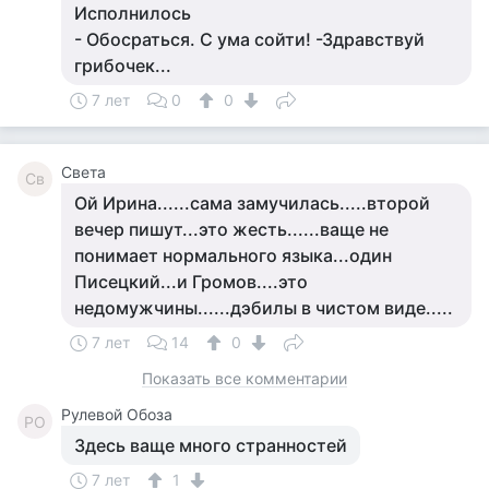
Исполнилось
- Обосраться. С ума сойти! -Здравствуй
грибочек...
7 лет
0
0
Света
Св
Ой Ирина......сама замучилась.....второй
вечер пишут...это жесть......ваще не
понимает нормального языка...один
Писецкий...и Громов....это
недомужчины......дэбилы в чистом виде.....
7 лет
14
0
Показать все комментарии
Рулевой Обоза
РО
Здесь ваще много странностей
7 лет
1