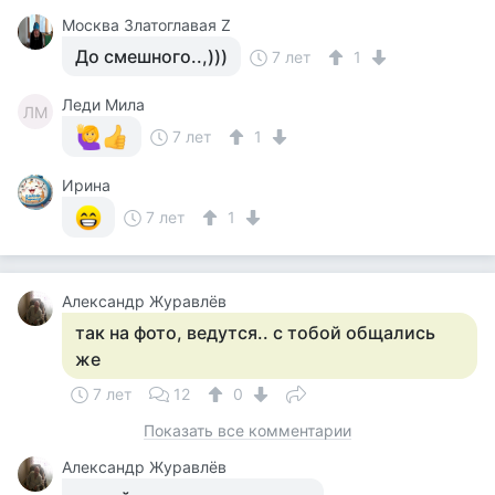
Москва Златоглавая Z
До смешного..,)))
7 лет
1
Леди Мила
ЛМ
7 лет
1
Ирина
7 лет
1
Александр Журавлёв
так на фото, ведутся.. с тобой общались
же
7 лет
12
0
Показать все комментарии
Александр Журавлёв