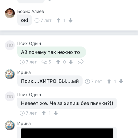
Борис Алиев
ок!
7 лет
1
Псих Одын
ПО
Ай почему так нежно то
7 лет
5
0
Ирина
Псих....ХИТРО-ВЫ....ый
7 лет
1
Псих Одын
ПО
Неееет же. Че за хипиш без пьянки?))
7 лет
1
Ирина