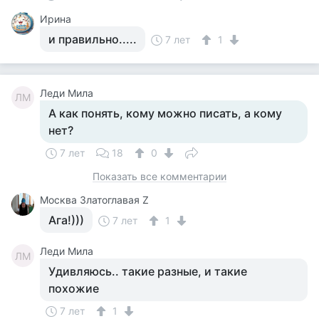
Ирина
и правильно.....
7 лет
1
Леди Мила
ЛМ
А как понять, кому можно писать, а кому
нет?
7 лет
18
0
Показать все комментарии
Москва Златоглавая Z
Ага!)))
7 лет
1
Леди Мила
ЛМ
Удивляюсь.. такие разные, и такие
похожие
7 лет
1