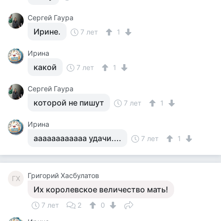
Сергей Гаура
Ирине.
7 лет
1
Ирина
какой
7 лет
1
Сергей Гаура
которой не пишут
7 лет
1
Ирина
аааааааааааа удачи....
7 лет
1
Григорий Хасбулатов
ГХ
Их королевское величество мать!
7 лет
2
0