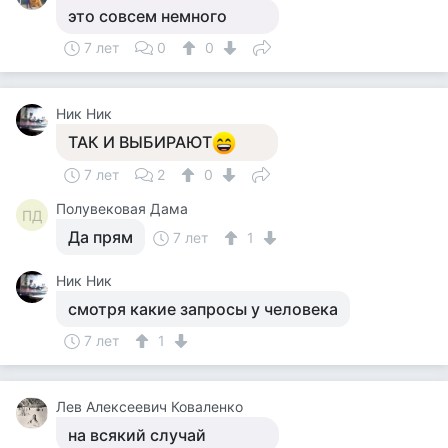
это совсем немного
7 лет
0
0
Ник Ник
ТАК И ВЫБИРАЮТ
7 лет
2
0
Полувековая Дама
ПД
Да прям
7 лет
1
Ник Ник
смотря какие запросы у человека
7 лет
1
Лев Алексеевич Коваленко
на всякий случай