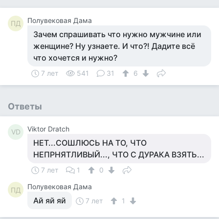
Полувековая Дама
ПД
Зачем спрашивать что нужно мужчине или
женщине? Ну узнаете. И что?! Дадите всё
что хочется и нужно?
7 лет
541
31
6
Ответы
Viktor Dratch
VD
НЕТ...СОШЛЮСЬ НА ТО, ЧТО
НЕПРНЯТЛИВЫЙ..., ЧТО С ДУРАКА ВЗЯТЬ...
7 лет
1
0
Полувековая Дама
ПД
Ай яй яй
7 лет
1