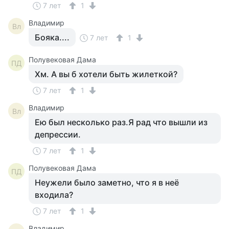
7 лет
1
Владимир
Вл
Бояка....
7 лет
1
Полувековая Дама
ПД
Хм. А вы б хотели быть жилеткой?
7 лет
1
Владимир
Вл
Ею был несколько раз.Я рад что вышли из
депрессии.
7 лет
1
Полувековая Дама
ПД
Неужели было заметно, что я в неё
входила?
7 лет
1
Владимир