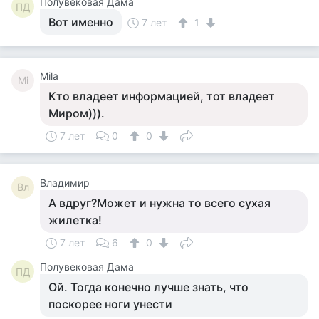
Полувековая Дама
ПД
Вот именно
7 лет
1
Mila
Mi
Кто владеет информацией, тот владеет
Миром))).
7 лет
0
0
Владимир
Вл
А вдруг?Может и нужна то всего сухая
жилетка!
7 лет
6
0
Полувековая Дама
ПД
Ой. Тогда конечно лучше знать, что
поскорее ноги унести