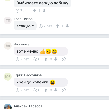
Выбираете лёгкую добычу
7 лет
1
Толя Попов
ТП
всякую с
7 лет
1
Вероника
Ве
вот именно!
7 лет
0
0
Юрий Бессуднов
ЮБ
хрен до копейки.
7 лет
0
0
Алексей Тарасов