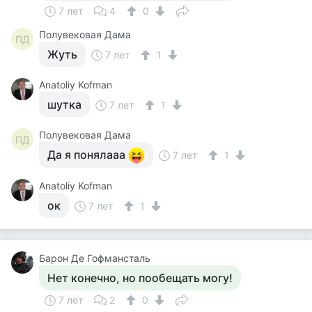
7 лет
4
0
Полувековая Дама
ПД
Жуть
7 лет
1
Anatoliy Kofman
шутка
7 лет
1
Полувековая Дама
ПД
Да я понялааа
7 лет
1
Anatoliy Kofman
ок
7 лет
1
Барон Де Гофмансталь
Нет конечно, но пообещать могу!
7 лет
2
0