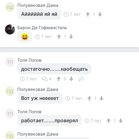
Полувековая Дама
ПД
Айййййй яй яй
7 лет
1
Барон Де Гофмансталь
7 лет
1
Толя Попов
ТП
достаточно.......наобещать
7 лет
4
0
Полувековая Дама
ПД
Вот уж нееееет
7 лет
1
Толя Попов
ТП
работает.......проверял
7 лет
1
Полувековая Дама
ПД