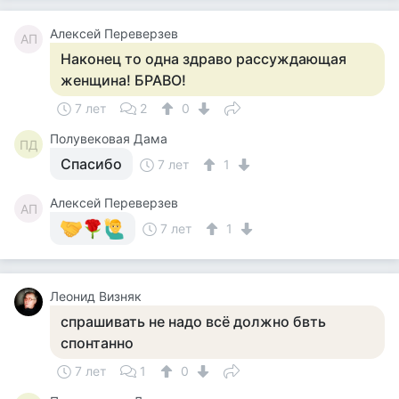
Алексей Переверзев
АП
Наконец то одна здраво рассуждающая
женщина! БРАВО!
7 лет
2
0
Полувековая Дама
ПД
Спасибо
7 лет
1
Алексей Переверзев
АП
7 лет
1
Леонид Визняк
спрашивать не надо всё должно бвть
спонтанно
7 лет
1
0