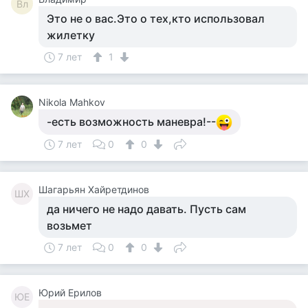
Вл
Это не о вас.Это о тех,кто использовал
жилетку
7 лет
1
Nikola Mahkov
-есть возможность маневра!--
7 лет
0
0
Шагарьян Хайретдинов
ШХ
да ничего не надо давать. Пусть сам
возьмет
7 лет
0
0
Юрий Ерилов
ЮЕ