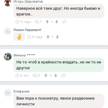
Игорь Шароватов
Наверное всё таки друг. Но иногда бываю и
врагом..
4 года
1
1
Психо-Терапехт!
Пс
4 года
1
Фенька *****
Не то чтоб в крайности впадать..но ни то ни
другое
6 лет
0
0
Епифания
Еп
Вам пора к психиатру, явное раздвоение
личности