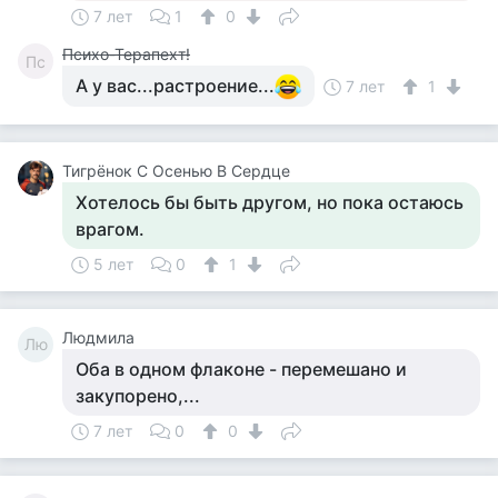
7 лет
1
0
Психо-Терапехт!
Пс
А у вас...растроение...
7 лет
1
Тигрёнок С Осенью В Сердце
Хотелось бы быть другом, но пока остаюсь
врагом.
5 лет
0
1
Людмила
Лю
Оба в одном флаконе - перемешано и
закупорено,...
7 лет
0
0