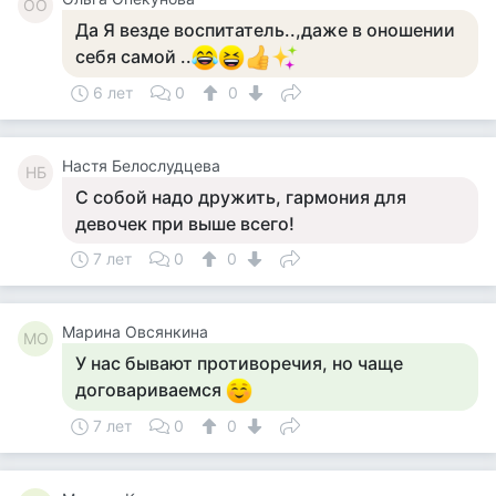
ОО
Да Я везде воспитатель..,даже в оношении
себя самой ..
6 лет
0
0
Настя Белослудцева
НБ
С собой надо дружить, гармония для
девочек при выше всего!
7 лет
0
0
Марина Овсянкина
МО
У нас бывают противоречия, но чаще
договариваемся
7 лет
0
0