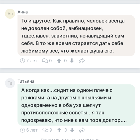
Анна
Ан
То и другое. Как правило, человек всегда
не доволен собой, амбиациозен,
тщеславен, завистлив, ненавидящий сам
себя. В то же время старается дать себе
любимому все, что желает душа его.
7 лет
0
0
Татьяна
Та
А когда как...сидит на одном плече с
рожками, а на другом с крыльями и
одновременно в оба уха шепчут
противоположные советы...я так
подозреваю, что мне к вам пора доктор....
6 лет
9
0