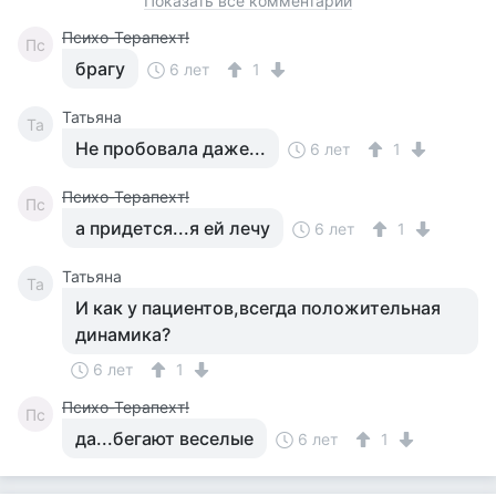
Показать все комментарии
Психо-Терапехт!
Пс
брагу
6 лет
1
Татьяна
Та
Не пробовала даже...
6 лет
1
Психо-Терапехт!
Пс
а придется...я ей лечу
6 лет
1
Татьяна
Та
И как у пациентов,всегда положительная
динамика?
6 лет
1
Психо-Терапехт!
Пс
да...бегают веселые
6 лет
1