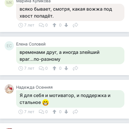
Марина Куликова
МК
всяко бывает, смотря, какая вожжа под
хвост попадёт.
7 лет
0
0
Елена Соловей
ЕС
временами друг, а иногда злейший
враг...по-разному
7 лет
0
0
Надежда Осенняя
Я для себя и мотиватор, и поддержка и
стальное
7 лет
0
0