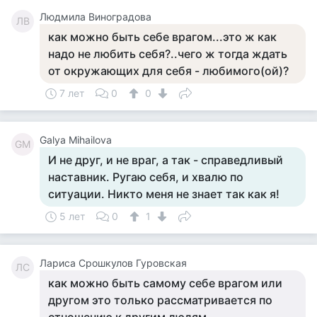
Людмила Виноградова
ЛВ
как можно быть себе врагом...это ж как
надо не любить себя?..чего ж тогда ждать
от окружающих для себя - любимого(ой)?
7 лет
0
0
Galya Mihailova
GM
И не друг, и не враг, а так - справедливый
наставник. Ругаю себя, и хвалю по
ситуации. Никто меня не знает так как я!
5 лет
0
1
Лариса Срошкулов Гуровская
ЛС
как можно быть самому себе врагом или
другом это только рассматривается по