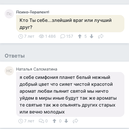
Психо-Терапехт!
Пс
Кто Ты себе...злейший враг или лучший
друг?
7 лет
1 486
157
5
Ответы
Наталья Саломатина
НС
я себе симфония планет белый нежный
добрый цвет что сияет чистой красотой
аромат любви пьянит святой мы ничто
уйдем в миры иные будут так же ароматы
те святые так же опьянять других старых
или вечно молодых
7 лет
0
0