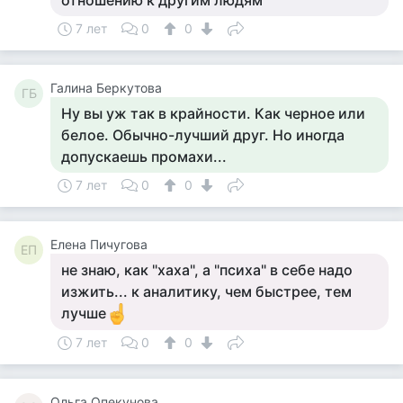
отношению к другим людям
7 лет
0
0
Галина Беркутова
ГБ
Ну вы уж так в крайности. Как черное или
белое. Обычно-лучший друг. Но иногда
допускаешь промахи...
7 лет
0
0
Елена Пичугова
ЕП
не знаю, как "хаха", а "психа" в себе надо
изжить... к аналитику, чем быстрее, тем
лучше
7 лет
0
0
Ольга Опекунова