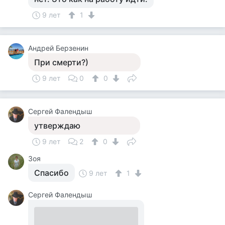
9 лет
1
Андрей Берзенин
При смерти?)
9 лет
0
0
Сергей Фалендыш
утверждаю
9 лет
2
0
Зоя
Спасибо
9 лет
1
Сергей Фалендыш