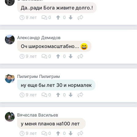
Да..ради Бога живите долго.!
9 лет
0
0
Александр Демидов
Оч широкомасштабно...
9 лет
0
0
Пилигрим Пилигрим
ну еще бы лет 30 и нормалек
9 лет
0
0
Вячеслав Васильев
у меня планов на100 лет
9 лет
0
0