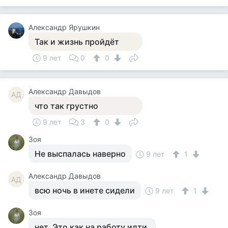
Александр Ярушкин
Так и жизнь пройдёт
9 лет
0
0
Александр Давыдов
АД
что так грустно
9 лет
3
0
Зоя
Не выспалась наверно
9 лет
1
Александр Давыдов
АД
всю ночь в инете сидели
9 лет
1
Зоя
нет. Это как на работу идти.