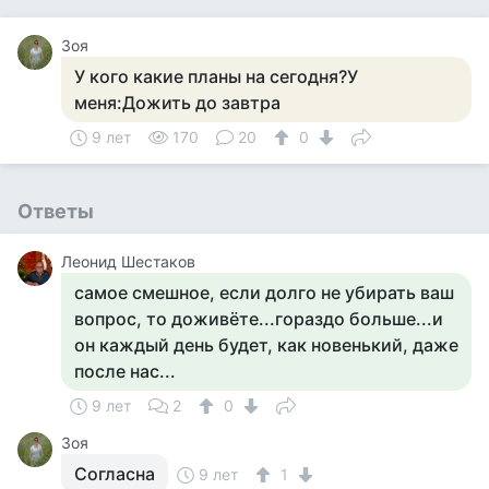
Зоя
У кого какие планы на сегодня?У
меня:Дожить до завтра
9 лет
170
20
0
Ответы
Леонид Шестаков
самое смешное, если долго не убирать ваш
вопрос, то доживёте...гораздо больше...и
он каждый день будет, как новенький, даже
после нас...
9 лет
2
0
Зоя
Согласна
9 лет
1