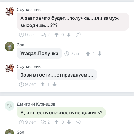
Соучастник
А завтра что будет...получка...или замуж
выходишь....???
9 лет
2
0
Зоя
Угадал.Получка
9 лет
1
Соучастник
Зови в гости....отпразднуем....
9 лет
1
Дмитрий Кузнецов
ДК
А, что, есть опасность не дожить?
9 лет
2
0
Зоя