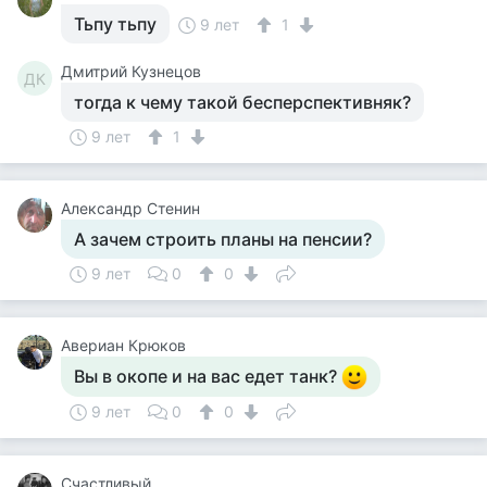
Тьпу тьпу
9 лет
1
Дмитрий Кузнецов
ДК
тогда к чему такой бесперспективняк?
9 лет
1
Александр Стенин
А зачем строить планы на пенсии?
9 лет
0
0
Авериан Крюков
Вы в окопе и на вас едет танк?
9 лет
0
0
Счастливый