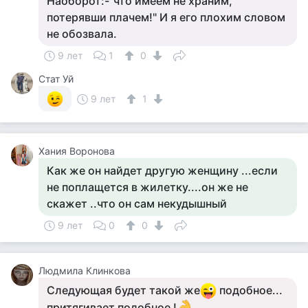
Наоборот:-"что имеем не храним,
потерявши плачем!" И я его плохим словом
не обозвала.
9 лет
1
0
Стат Уй
9 лет
1
Хания Воронова
Как же он найдет другую женщину ...если
не поплащется в жилетку....он же не
скажет ..что он сам некудышный
9 лет
0
0
Людмила Клинкова
Следующая будет такой же
подобное...
притягивает подобное !