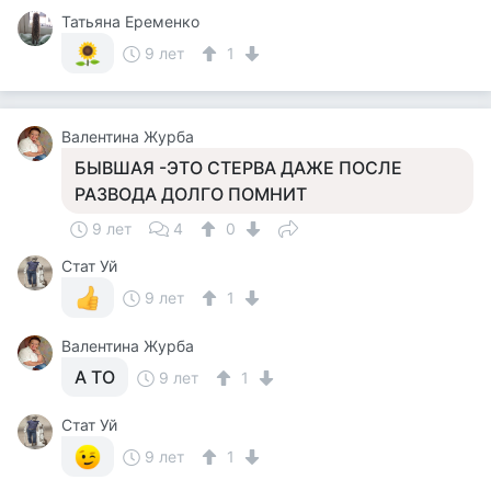
Татьяна Еременко
9 лет
1
Валентина Журба
БЫВШАЯ -ЭТО СТЕРВА ДАЖЕ ПОСЛЕ
РАЗВОДА ДОЛГО ПОМНИТ
9 лет
4
0
Стат Уй
9 лет
1
Валентина Журба
А ТО
9 лет
1
Стат Уй
9 лет
1