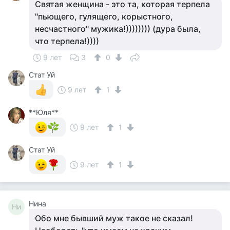
Святая женщина - это та, которая терпела
"пьющего, гулящего, корыстного,
несчастного" мужика!)))))))) (дура была,
что терпела!))))
9 лет
3
0
Стат Уй
9 лет
1
**Юля**
9 лет
1
Стат Уй
9 лет
1
Нина
Ни
Обо мне бывший муж такое не сказал!