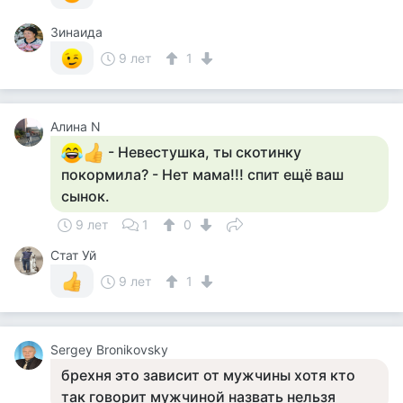
Зинаида
9 лет
1
Алина N
- Невестушка, ты скотинку
покормила? - Нет мама!!! спит ещё ваш
сынок.
9 лет
1
0
Стат Уй
9 лет
1
Sergey Bronikovsky
брехня это зависит от мужчины хотя кто
так говорит мужчиной назвать нельзя