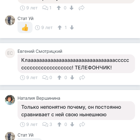
9 лет
1
0
Стат Уй
9 лет
1
Евгений Смотрицкий
ЕС
Клааааааааааааааааааааааааааааааассссс
сссссссссссссссссс! ТЕЛЕФОНЧИК!
9 лет
0
0
Наталия Вершинина
Только непонятно почему, он постоянно
сравнивает с ней свою нынешнюю
9 лет
3
0
Стат Уй