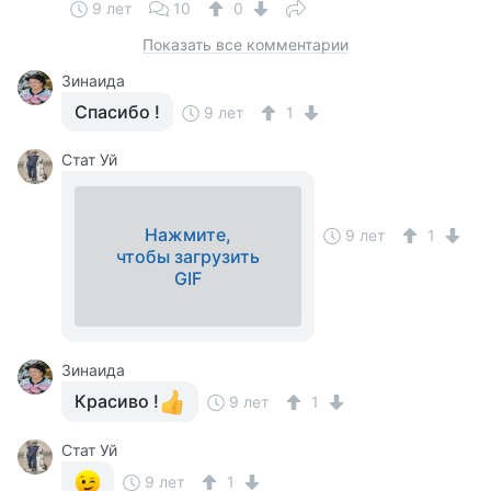
9 лет
10
0
Показать все комментарии
Зинаида
Спасибо !
9 лет
1
Стат Уй
Нажмите,
9 лет
1
чтобы загрузить
GIF
Зинаида
Красиво !
9 лет
1
Стат Уй
9 лет
1