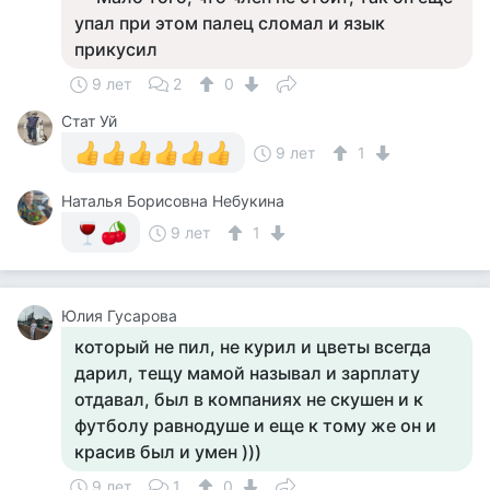
упал при этом палец сломал и язык
прикусил
9 лет
2
0
Стат Уй
9 лет
1
Наталья Борисовна Небукина
9 лет
1
Юлия Гусарова
который не пил, не курил и цветы всегда
дарил, тещу мамой называл и зарплату
отдавал, был в компаниях не скушен и к
футболу равнодуше и еще к тому же он и
красив был и умен )))
9 лет
1
0