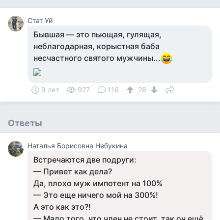
Стат Уй
Бывшая — это пьющая, гулящая,
неблагодарная, корыстная баба
несчастного святого мужчины...
9 лет
927
116
28
Ответы
Наталья Борисовна Небукина
Встречаются две подруги:
— Привет как дела?
Да, плохо муж импотент на 100%
— Это еще ничего мой на 300%!
А это как это?!
— Мало того, что член не стоит, так он ещё