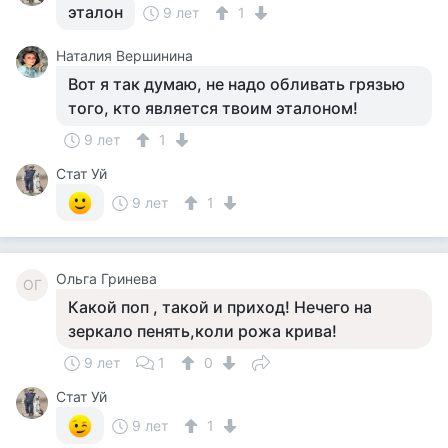
эталон
9 лет
1
Наталия Вершинина
Вот я так думаю, не надо обливать грязью
того, кто является твоим эталоном!
9 лет
1
Стат Уй
9 лет
1
Ольга Гринева
ОГ
Какой поп , такой и приход! Нечего на
зеркало пенять,коли рожа крива!
9 лет
1
0
Стат Уй
9 лет
1