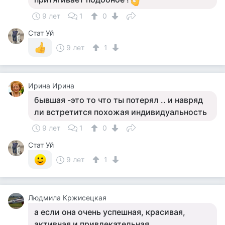
9 лет
1
0
Стат Уй
9 лет
1
Ирина Ирина
бывшая -это то что ты потерял .. и навряд
ли встретится похожая индивидуальность
9 лет
1
0
Стат Уй
9 лет
1
Людмила Кржисецкая
а если она очень успешная, красивая,
активная и привлекательная,