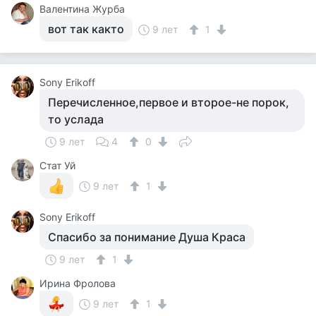
Валентина Журба
вот так както
9 лет
1
Sony Erikoff
Перечисленное,первое и второе-не порок,
то услада
9 лет
4
0
Стат Уй
9 лет
1
Sony Erikoff
Спасибо за понимание Душа Краса
9 лет
1
Ирина Фролова
9 лет
1