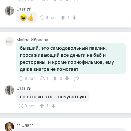
Стат Уй
9 лет
1
Майра Ибраева
МИ
бывший, это самодовольный павлин,
просаживающий все деньги на баб и
рестораны, и кроме порнофильмов, ему
даже виагра не помогает
9 лет
1
0
Стат Уй
просто жесть....сочувствую
9 лет
1
**Юля**