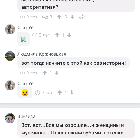
авторитетная?
9 лет
3
0
Стат Уй
9 лет
1
Людмила Кржисецкая
вот тогда начните с этой как раз истории!
9 лет
1
Стат Уй
9 лет
1
Зинаида
Вот..вот...Все мы хорошие...и женщины и
мужчины....Пока лежим зубами к стенке....