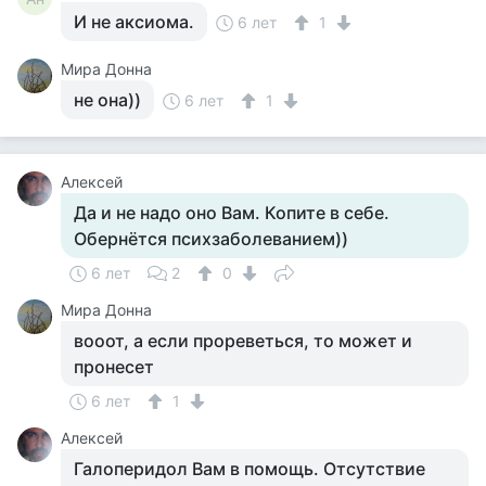
И не аксиома.
6 лет
1
Мира Донна
не она))
6 лет
1
Алексей
Да и не надо оно Вам. Копите в себе.
Обернётся психзаболеванием))
6 лет
2
0
Мира Донна
вооот, а если прореветься, то может и
пронесет
6 лет
1
Алексей
Галоперидол Вам в помощь. Отсутствие