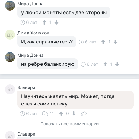
Мира Донна
у любой монеты есть две стороны
6 лет
1
Дима Хомяков
ДХ
И,как справляетесь?
6 лет
1
Мира Донна
на ребре балансирую
6 лет
1
Эльвира
Эл
Научитесь жалеть мир. Может, тогда
слёзы сами потекут.
6 лет
41
0
Показать все комментарии
Эльвира
Эл