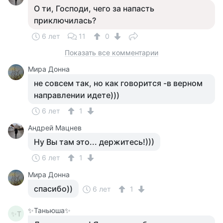
О ти, Господи, чего за напасть
приключилась?
6 лет
11
0
Показать все комментарии
Мира Донна
не совсем так, но как говорится -в верном
направлении идете)))
6 лет
1
Андрей Мацнев
Ну Вы там это... держитесь!)))
6 лет
1
Мира Донна
спасибо))
6 лет
1
✨Таньюша✨
✨Т