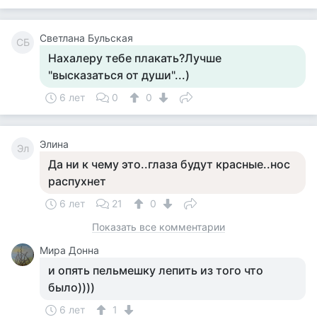
Светлана Бульская
СБ
Нахалеру тебе плакать?Лучше
"высказаться от души"...)
6 лет
0
0
Элина
Эл
Да ни к чему это..глаза будут красные..нос
распухнет
6 лет
21
0
Показать все комментарии
Мира Донна
и опять пельмешку лепить из того что
было))))
6 лет
1