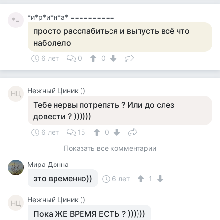
*и*р*и*н*а* ==========
*=
просто расслабиться и выпусть всё что
наболело
6 лет
0
0
Нежный Циник ))
НЦ
Тебе нервы потрепать ? Или до слез
довести ? ))))))
6 лет
15
0
Показать все комментарии
Мира Донна
это временно))
6 лет
1
Нежный Циник ))
НЦ
Пока ЖЕ ВРЕМЯ ЕСТЬ ? ))))))