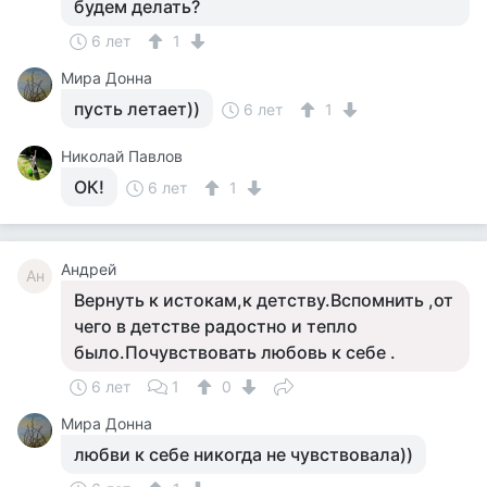
будем делать?
6 лет
1
Мира Донна
пусть летает))
6 лет
1
Николай Павлов
ОК!
6 лет
1
Андрей
Ан
Вернуть к истокам,к детству.Вспомнить ,от
чего в детстве радостно и тепло
было.Почувствовать любовь к себе .
6 лет
1
0
Мира Донна
любви к себе никогда не чувствовала))