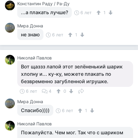
Константин Раду / Ра-Ду
...а плакать лучше?
6 лет
1
Мира Донна
не знаю
6 лет
1
Николай Павлов
Вот щаззз лапой этот зелёненький шарик
хлопну и... ку-ку, можете плакать по
безвременно загубленной игрушке.
6 лет
4
0
Мира Донна
Спасибо))))
6 лет
1
Николай Павлов
Пожалуйста. Чем мог. Так что с шариком