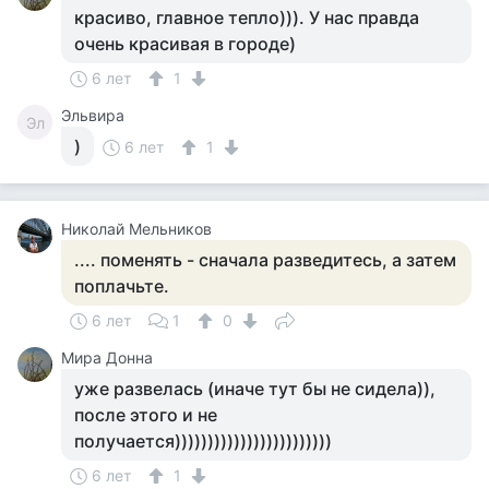
красиво, главное тепло))). У нас правда
очень красивая в городе)
6 лет
1
Эльвира
Эл
)
6 лет
1
Николай Мельников
.... поменять - сначала разведитесь, а затем
поплачьте.
6 лет
1
0
Мира Донна
уже развелась (иначе тут бы не сидела)),
после этого и не
получается))))))))))))))))))))))))
6 лет
1