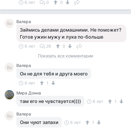
6 лет
0
0
Валера
Ва
Займись делами домашними. Не поможет?
Готов ужин мужу и лука по-больше
6 лет
26
0
Показать все комментарии
Валера
Ва
Он не для тебя и друга моего
6 лет
1
Мира Донна
там его не чувствуется))))
6 лет
1
Валера
Ва
Они чуют запахи
6 лет
1