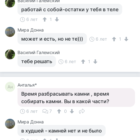
Василий Галемский
работай с собой-остатки у тебя в теле
6 лет
1
Мира Донна
может и есть, но не те)))
6 лет
1
Василий Галемский
тебе решать
6 лет
1
Анталья*
Ан
Время разбрасывать камни , время
собирать камни. Вы в какой части?
6 лет
7
0
Мира Донна
в худшей - камней нет и не было