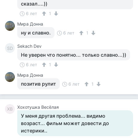
сказал....))
6 лет
1
Мира Донна
ну и славно.
6 лет
1
Sekach Dev
SD
Не уверен что понятно... только славно...))
6 лет
1
Мира Донна
позитив рулит
6 лет
1
Хохотушка Весёлая
ХВ
У меня другая проблема... видимо
возраст... фильм может довести до
истерики..