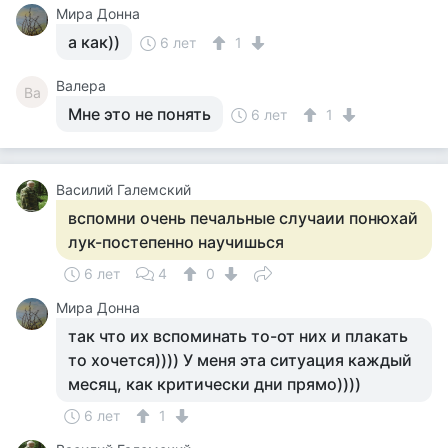
Мира Донна
а как))
6 лет
1
Валера
Ва
Мне это не понять
6 лет
1
Василий Галемский
вспомни очень печальные случаии понюхай
лук-постепенно научишься
6 лет
4
0
Мира Донна
так что их вспоминать то-от них и плакать
то хочется)))) У меня эта ситуация каждый
месяц, как критически дни прямо))))
6 лет
1