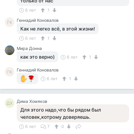
только от нас
6 лет
1
Геннадий Коновалов
ГК
Как не легко всё, в этой жизни!
6 лет
1
Мира Донна
как это верно)
6 лет
1
Геннадий Коновалов
ГК
6 лет
1
Дима Хомяков
ДХ
Для этого надо,что бы рядом был
человек,котрому доверяешь.
6 лет
7
0