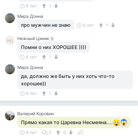
6 лет
1
Мира Донна
про мужчин не знаю
6 лет
1
Нежный Циник ))
НЦ
Помни о них ХОРОШЕЕ ))))
6 лет
1
Мира Донна
да, должно же быть у них хоть что-то
хорошее))
6 лет
1
Валерий Коровин
Прямо какая то Царевна Несмеяна....
6 лет
2
0