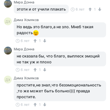
Мира Донна
этоти и от учили плакать
6 лет
1
Дима Хомяков
ДХ
Но ведь это благо,а не зло. Мнеб такая
радость
6 лет
1
Мира Донна
не сказала бы, что благо, выплеск эмоций
не так уж и плохо
6 лет
1
Дима Хомяков
ДХ
простите,не знал,что безэмоциональность
,то же может быть больно(((( правда
простите.
6 лет
1