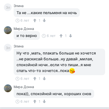
Элина
Эл
Та не ...какие пельменя на ночь
6 лет
1
Мира Донна
и то верно
6 лет
1
Элина
Эл
Ну что ,мать, плакать больше не хочется
..не раскисай больше..ну давай ,милая,
спокойной ночи..если что пиши..я мне
спать что-то хочется..пока
6 лет
1
Мира Донна
пока)), спокойной ночи, хороших снов
6 лет
1