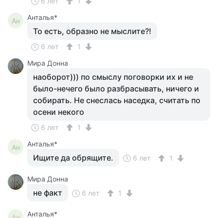
6 лет
1
Анталья*
Ан
То есть, образно не мыслите?!
6 лет
1
Мира Донна
наоборот))) по смыслу поговорки их и не
было-нечего было разбрасывать, ничего и
собирать. Не снеслась наседка, считать по
осени некого
6 лет
1
Анталья*
Ан
Ищите да обрящите.
6 лет
1
Мира Донна
не факт
6 лет
1
Анталья*
Ан