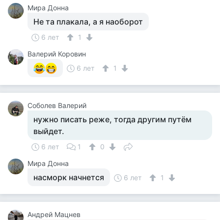
Мира Донна
Не та плакала, а я наоборот
6 лет
1
Валерий Коровин
6 лет
1
Соболев Валерий
нужно писать реже, тогда другим путём
выйдет.
6 лет
1
0
Мира Донна
насморк начнется
6 лет
1
Андрей Мацнев