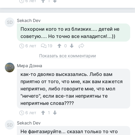
6 лет
1
Sekach Dev
SD
Похорони кого то из близких.... детей не
советую.... Но точно все наладится!...))
6 лет
19
0
Показать все комментарии
Мира Донна
как-то двояко высказались. Либо вам
приятно от того, что мне, как вам кажется
неприятно, либо говорите мне, что мол
"ничего", если все-таи неприятны те
неприятные слова????
6 лет
1
Sekach Dev
SD
Не фантазируйте... сказал только то что