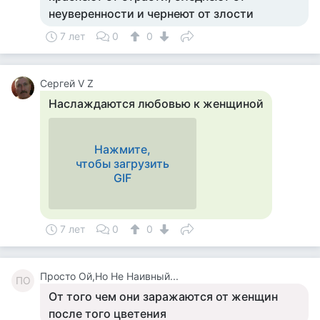
неуверенности и чернеют от злости
7 лет
0
0
Сергей V Z
Наслаждаются любовью к женщиной
Нажмите,
чтобы загрузить
GIF
7 лет
0
0
Просто Ой,Но Не Наивный...
ПО
От того чем они заражаются от женщин
после того цветения