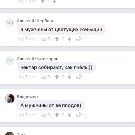
7 лет
1
Алексей Щербань
АЩ
а мужчины от цветущих женьщин
7 лет
0
0
Алексей Никифоров
АН
нектар собирают, как пчёлы))
7 лет
0
0
Владимир
А мужчины от её плодов)
7 лет
0
0
Том