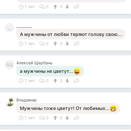
7 лет
0
0
_________
__
А мужчины от любви теряют голову свою...
7 лет
0
0
Алексей Щербань
АЩ
а мужчины не цветут...
7 лет
0
0
Владимир
Мужчины тоже цветут! От любимых...
7 лет
0
0