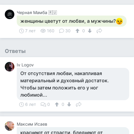
Черная Мамба 🇷🇺
женщины цветут от любви, а мужчины?
7 лет
160
30
0
Ответы
Iv Logov
От отсутствия любви, накапливая
материальный и духовный достаток.
Чтобы затем положить его у ног
любимой...
6 лет
0
0
Максим Исаев
краснеют от страсти, бледнеют от