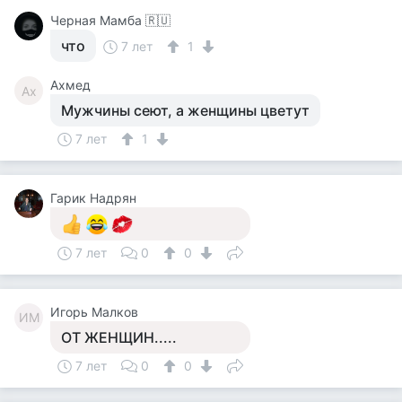
Черная Мамба 🇷🇺
что
7 лет
1
Ахмед
Ах
Мужчины сеют, а женщины цветут
7 лет
1
Гарик Надрян
7 лет
0
0
Игорь Малков
ИМ
ОТ ЖЕНЩИН.....
7 лет
0
0