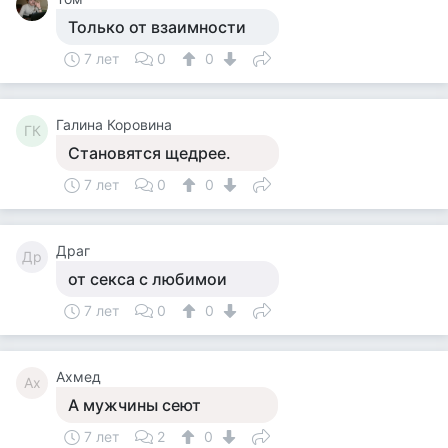
Только от взаимности
7 лет
0
0
Галина Коровина
ГК
Становятся щедрее.
7 лет
0
0
Драг
Др
от секса с любимои
7 лет
0
0
Ахмед
Ах
А мужчины сеют
7 лет
2
0