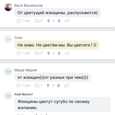
Вася Васильков
От цветущей женщины..распускаются)
7 лет
0
0
Олег
Ол
Не знаю. Не цветём мы. Вы цветите ! ))
7 лет
0
0
Маша Мария
ММ
от женщин)))от разных при чем))))
7 лет
1
0
Кай Фрост
КФ
Женщины цветут сугубо по своему
желанию.