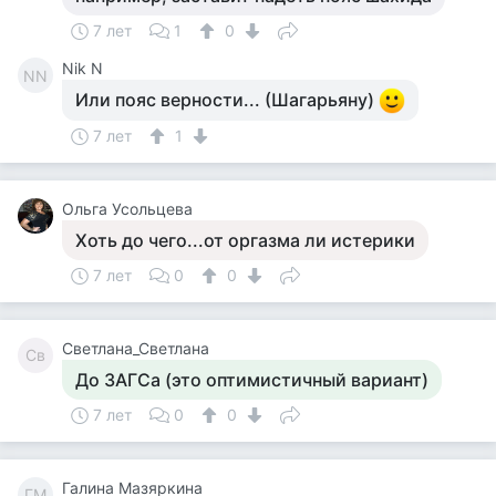
7 лет
1
0
Nik N
NN
Или пояс верности... (Шагарьяну)
7 лет
1
Ольга Усольцева
Хоть до чего...от оргазма ли истерики
7 лет
0
0
Светлана_Светлана
Св
До ЗАГСа (это оптимистичный вариант)
7 лет
0
0
Галина Мазяркина
ГМ