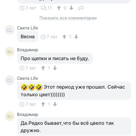
7 лет
11
0
Показать все комментарии
Света Life
СL
Весна
7 лет
1
Владимир
Вл
Про щепки и писать не буду.
7 лет
1
Света Life
СL
Этот период уже прошел. Сейчас
только цвет))))))))
7 лет
1
Владимир
Вл
Да.Редко бывает,что бы всё цвело так
дружно.