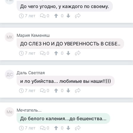
До чего угодно, у каждого по своему.
7 лет
0
0
Мария Кеменяш
МК
ДО СЛЕЗ НО И ДО УВЕРЕННОСТЬ В СЕБЕ..
7 лет
0
0
Даль Светлая
ДС
и ло убийства... любимые вы наши!!)))
7 лет
0
0
Мечтатель...
Ме
До белого каления...до бешенства...
7 лет
0
0