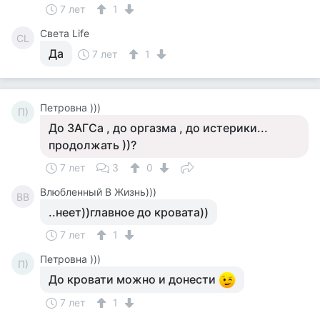
7 лет
1
Света Life
СL
Да
7 лет
1
Петровна )))
П)
До ЗАГСа , до оргазма , до истерики...
продолжать ))?
7 лет
3
0
Влюбленный В Жизнь)))
ВВ
..неет))главное до кровата))
7 лет
1
Петровна )))
П)
До кровати можно и донести
7 лет
1