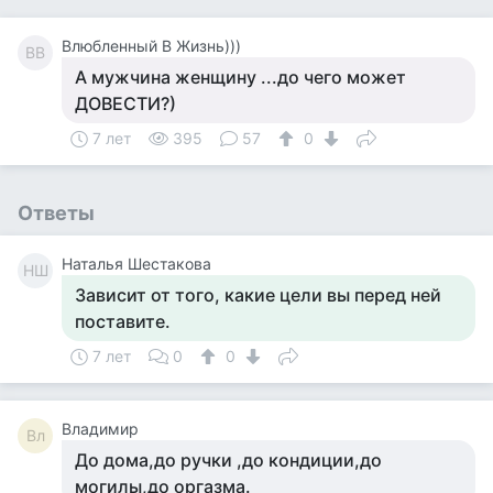
Влюбленный В Жизнь)))
ВВ
А мужчина женщину ...до чего может
ДОВЕСТИ?)
7 лет
395
57
0
Ответы
Наталья Шестакова
НШ
Зависит от того, какие цели вы перед ней
поставите.
7 лет
0
0
Владимир
Вл
До дома,до ручки ,до кондиции,до
могилы,до оргазма.