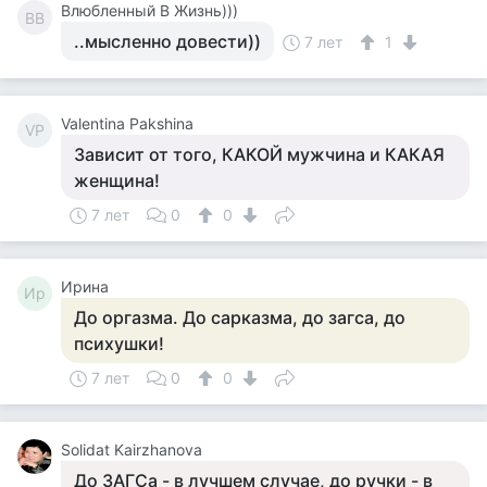
Влюбленный В Жизнь)))
ВВ
..мысленно довести))
7 лет
1
Valentina Pakshina
VP
Зависит от того, КАКОЙ мужчина и КАКАЯ
женщина!
7 лет
0
0
Ирина
Ир
До оргазма. До сарказма, до загса, до
психушки!
7 лет
0
0
Solidat Kairzhanova
До ЗАГСа - в лучшем случае, до ручки - в