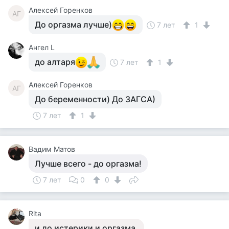
Алексей Горенков
АГ
До оргазма лучше)
7 лет
1
Ангел L
до алтаря
7 лет
1
Алексей Горенков
АГ
До беременности) До ЗАГСА)
7 лет
1
Вадим Матов
Лучше всего - до оргазма!
7 лет
0
0
Rita
и до истерики и оргазма.