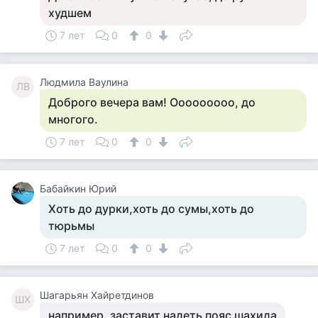
худшем
7 лет
0
0
Людмила Ваулина
ЛВ
Доброго вечера вам! Ооооооооо, до
многого.
7 лет
0
0
Бабайкин Юрий
Хоть до дурки,хоть до сумы,хоть до
тюрьмы
7 лет
0
0
Шагарьян Хайретдинов
ШХ
например, заставит надеть пояс шахида