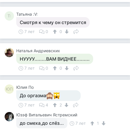
Татьяна :V:
Т:
Смотря к чему он стремится
7 лет
0
0
Наталья Андриевских
НУУУУ........ВАМ ВИДНЕЕ.........
7 лет
0
0
Юлия По
ЮП
До оргазма
7 лет
4
2
Юзэф Витальевич Ястремский
до смеха,до слёз...
7 лет
1