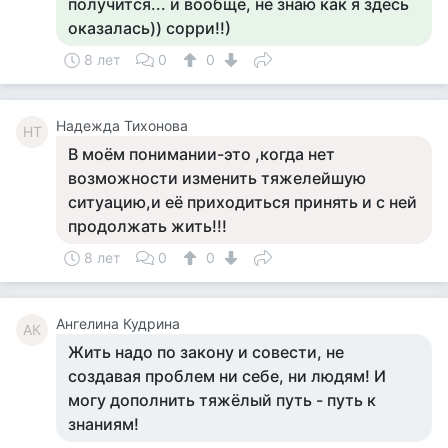
получится... и вообще, не знаю как я здесь
оказалась)) сорри!!)
8 лет
0
0
Надежда Тихонова
НТ
В моём понимании-это ,когда нет
возможности изменить тяжелейшую
ситуацию,и её приходиться принять и с ней
продолжать жить!!!
8 лет
0
0
Ангелина Кудрина
АК
Жить надо по закону и совести, не
создавая проблем ни себе, ни людям! И
могу дополнить тяжёлый путь - путь к
знаниям!