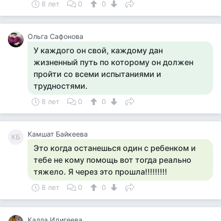
8 лет
0
0
Ольга Сафонова
У каждого он свой, каждому дан
жизненный путь по которому он должен
пройти со всеми испытаниями и
трудностями.
8 лет
0
0
Камшат Байкеева
КБ
Это когда останешься один с ребенком и
тебе не кому помощь вот тогда реально
тяжело. Я через это прошла!!!!!!!!!
8 лет
0
0
Калла Идигеева