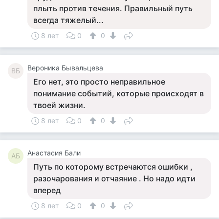
плыть против течения. Правильный путь
всегда тяжелый...
8 лет
0
0
Вероника Бывальцева
ВБ
Его нет, это просто неправильное
понимание событий, которые происходят в
твоей жизни.
8 лет
0
0
Анастасия Бали
АБ
Путь по которому встречаются ошибки ,
разочарования и отчаяние . Но надо идти
вперед
8 лет
0
0