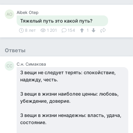
Aibek Otep
AO
Тяжелый путь это какой путь?
8 лет
1 201
154
1
Ответы
С.н. Симакова
СС
3 вещи не следует терять: спокойствие,
надежду, честь.
3 вещи в жизни наиболее ценны: любовь,
убеждение, доверие.
3 вещи в жизни ненадежны: власть, удача,
состояние.