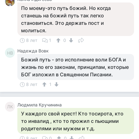
По моему-это путь божий. Но когда
станешь на божий путь так легко
становиться. Это держать пост и
молиться.
8 лет
1
0
Надежда Вовк
НВ
Божий путь - это исполнение воли БОГА и
жизнь по его законам, принципам, которые
БОГ изложил в Священном Писании.
8 лет
1
Людмила Кручинина
ЛК
У каждого свой крест! Кто тосирота, кто
то инвалид , кто то прожил с пьющими
родителями или мужем и т.д.
8 лет
0
0