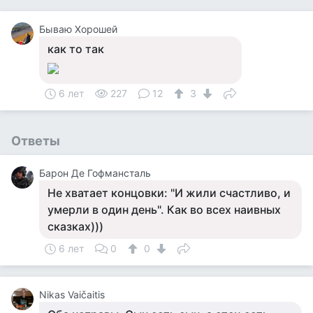
Бываю Хорошей
как то так
6 лет
227
12
3
Ответы
Барон Де Гофмансталь
Не хватает концовки: "И жили счастливо, и
умерли в один день". Как во всех наивных
сказках)))
6 лет
0
0
Nikas Vaičaitis