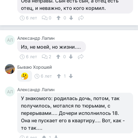
Оба неправы. Сын есть сын, а отец есть
отец, и неважно, кто кого кормил.
6 лет
0
0
Александр Лапин
АЛ
Из, не моей, но жизни....
6 лет
2
0
Бываю Хорошей
6 лет
1
Александр Лапин
АЛ
У знакомого: родилась дочь, потом, так
получилось, мотался по тюрьмам, с
перерывами.... Дочери исполнилось 18.
Она не пускает его в квартиру.... Вот, как -
то так....
6 лет
1