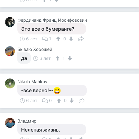
Фердинанд Франц Иосифовович
Это все о бумеранге?
6 лет
1
0
Бываю Хорошей
да
6 лет
1
Nikola Mahkov
-все верно!--
6 лет
0
0
Владмир
Нелепая жизнь.