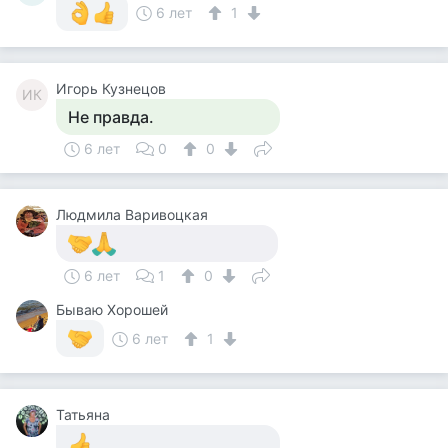
6 лет
1
Игорь Кузнецов
ИК
Не правда.
6 лет
0
0
Людмила Варивоцкая
6 лет
1
0
Бываю Хорошей
6 лет
1
Татьяна