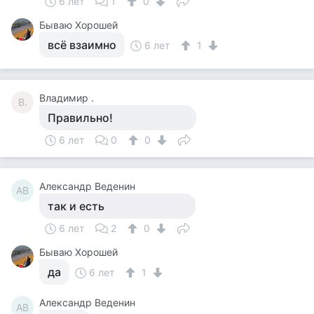
6 лет
1
0
Бываю Хорошей
всё взаимно
6 лет
1
Владимир .
В.
Правильно!
6 лет
0
0
Александр Веденин
АВ
так и есть
6 лет
2
0
Бываю Хорошей
да
6 лет
1
Александр Веденин
АВ