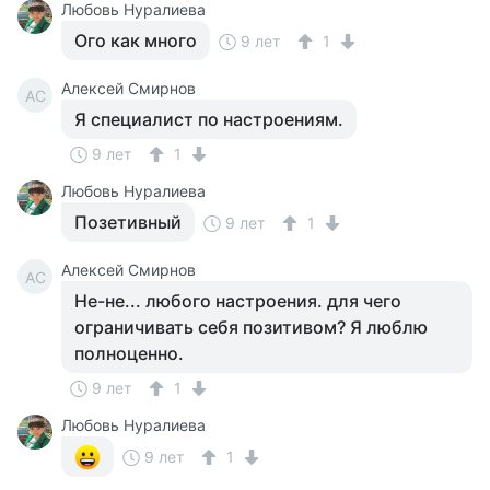
Любовь Нуралиева
Ого как много
9 лет
1
Алексей Смирнов
АС
Я специалист по настроениям.
9 лет
1
Любовь Нуралиева
Позетивный
9 лет
1
Алексей Смирнов
АС
Не-не... любого настроения. для чего
ограничивать себя позитивом? Я люблю
полноценно.
9 лет
1
Любовь Нуралиева
9 лет
1