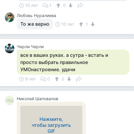
10 лет
1
0
Любовь Нуралиева
То же верно
10 лет
1
Чарли Чарли
все в ваших руках. а сутра - встать и
просто выбрать правильное
УМОнастроение. удачи
9 лет
0
0
Николай Шаповалов
НШ
Нажмите,
чтобы загрузить
GIF