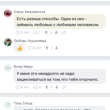
Елена Хмелевская
Есть разные способы. Один из них -
займись любовью с любимым человеком.
9 лет
1
0
Любовь Нуралиева
9 лет
1
Всем Мира
ВМ
У меня это ненадолго.не надо
зацикливаться на том,что тебя огорчило.
8 лет
0
0
Tima Timaa
TT