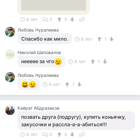
8 лет
3
0
Любовь Нуралиева
Спасибо как мило.
8 лет
1
Николай Шаповалов
НШ
неееее за что
8 лет
1
Любовь Нуралиева
8 лет
1
Кайрат Абдразаков
позвать друга (подругу), купить коньячку,
закусочки и рассла-а-а-абиться!!!
8 лет
0
0