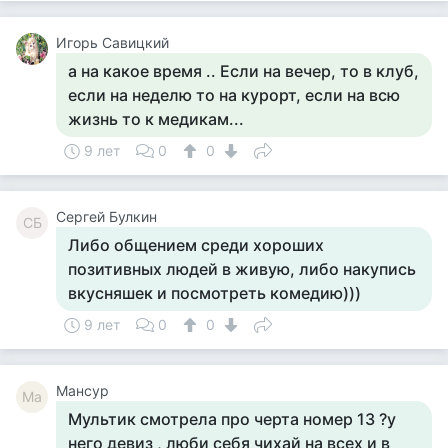
Игорь Савицкий
а на какое время .. Если на вечер, то в клуб,
если на неделю то на курорт, если на всю
жизнь то к медикам...
9 лет
0
0
Сергей Булкин
СБ
Либо общением среди хороших
позитивных людей в живую, либо накупись
вкусняшек и посмотреть комедию)))
9 лет
0
0
Мансур
Ма
Мультик смотрела про черта номер 13 ?у
него девиз , люби себя чихай на всех и в