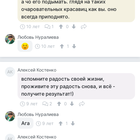
а чо его подымать. глядя на таких
очаровательных красавиц как вы. оно
всегда приподнято.
10 лет
1
0
Любовь Нуралиева
10 лет
1
Алексей Костенко
АК
вспомните радость своей жизни,
проживите эту радость снова, и всё -
получите результат!)
9 лет
2
0
Любовь Нуралиева
Ага
9 лет
1
Алексей Костенко
АК