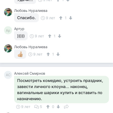
Любовь Нуралиева
Спасибо.
9 лет
1
Артур
Ар
)))))
9 лет
1
Любовь Нуралиева
9 лет
1
Алексей Смирнов
АС
Посмотреть комедию, устроить праздник,
завести личного клоуна... наконец,
вагинальные шарики купить и вставить по
назначению.
9 лет
5
0