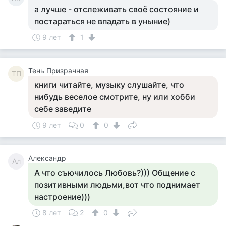
а лучше - отслеживать своё состояние и
постараться не впадать в уныние)
9 лет
1
Тень Призрачная
ТП
книги читайте, музыку слушайте, что
нибудь веселое смотрите, ну или хобби
себе заведите
9 лет
0
0
Александр
Ал
А что съючилось Любовь?))) Общение с
позитивными людьми,вот что поднимает
настроение)))
8 лет
2
0