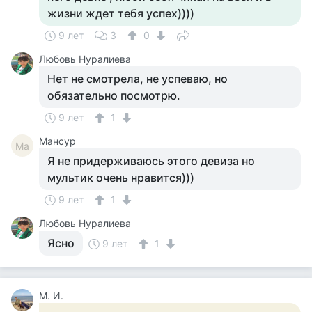
жизни ждет тебя успех))))
9 лет
3
0
Любовь Нуралиева
Нет не смотрела, не успеваю, но
обязательно посмотрю.
9 лет
1
Мансур
Ма
Я не придерживаюсь этого девиза но
мультик очень нравится)))
9 лет
1
Любовь Нуралиева
Ясно
9 лет
1
М. И.