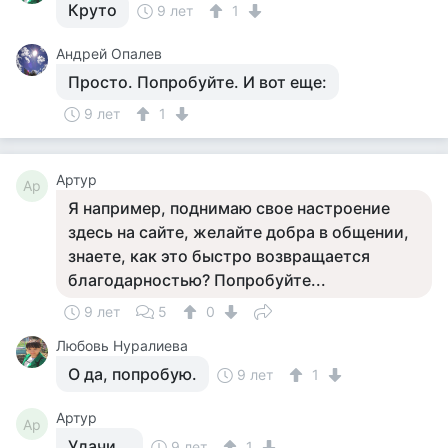
Круто
9 лет
1
Андрей Опалев
Просто. Попробуйте. И вот еще:
9 лет
1
Артур
Ар
Я например, поднимаю свое настроение
здесь на сайте, желайте добра в общении,
знаете, как это быстро возвращается
благодарностью? Попробуйте...
9 лет
5
0
Любовь Нуралиева
О да, попробую.
9 лет
1
Артур
Ар
Удачи...
9 лет
1