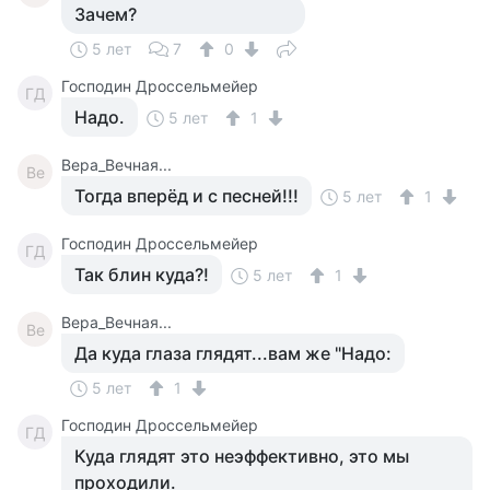
Зачем?
5 лет
7
0
Господин Дроссельмейер
ГД
Надо.
5 лет
1
Вера_Вечная...
Ве
Тогда вперёд и с песней!!!
5 лет
1
Господин Дроссельмейер
ГД
Так блин куда?!
5 лет
1
Вера_Вечная...
Ве
Да куда глаза глядят...вам же "Надо:
5 лет
1
Господин Дроссельмейер
ГД
Куда глядят это неэффективно, это мы
проходили.