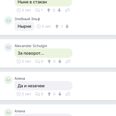
Ныне в стакан
5 лет
1
0
Злобный Эльф
ЗЭ
Нырни
5 лет
1
Alexander Schulgin
AS
За поворот...
5 лет
0
0
Алена
Ал
Да и незачем
5 лет
0
0
Алена
Ал