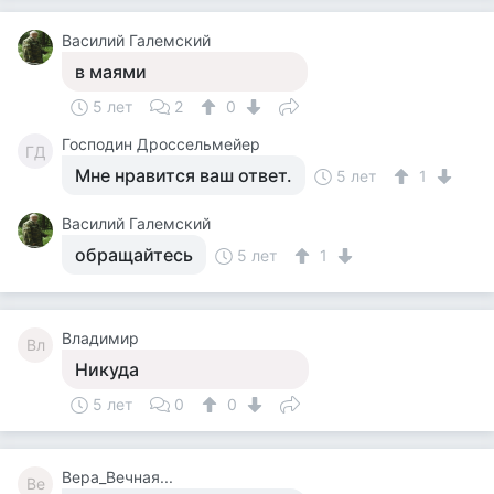
Василий Галемский
в маями
5 лет
2
0
Господин Дроссельмейер
ГД
Мне нравится ваш ответ.
5 лет
1
Василий Галемский
обращайтесь
5 лет
1
Владимир
Вл
Никуда
5 лет
0
0
Вера_Вечная...
Ве