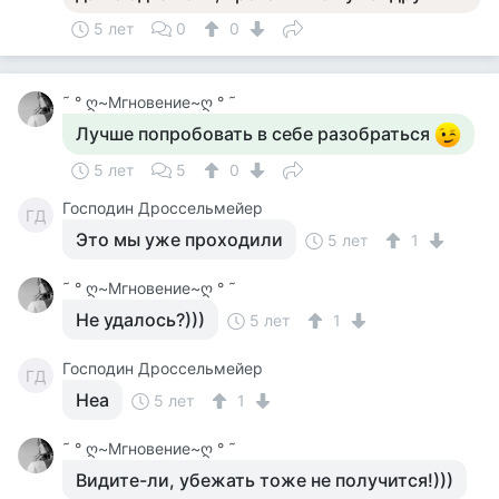
5 лет
0
0
˜ ° ღ~Мгновение~ღ ° ˜
Лучше попробовать в себе разобраться
5 лет
5
0
Господин Дроссельмейер
ГД
Это мы уже проходили
5 лет
1
˜ ° ღ~Мгновение~ღ ° ˜
Не удалось?)))
5 лет
1
Господин Дроссельмейер
ГД
Неа
5 лет
1
˜ ° ღ~Мгновение~ღ ° ˜
Видите-ли, убежать тоже не получится!)))