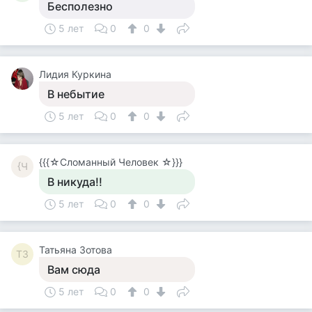
Бесполезно
5 лет
0
0
Лидия Куркина
В небытие
5 лет
0
0
{{{☆Сломанный Человек ☆}}}
{Ч
В никуда!!
5 лет
0
0
Татьяна Зотова
ТЗ
Вам сюда
5 лет
0
0