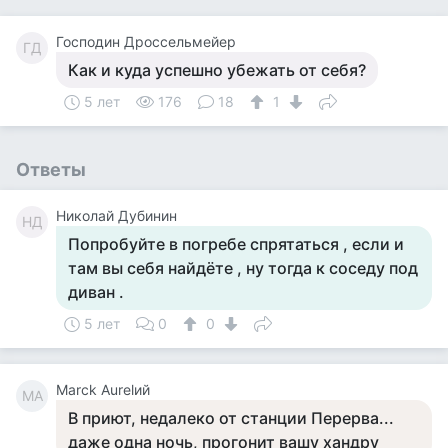
Господин Дроссельмейер
ГД
Как и куда успешно убежать от себя?
5 лет
176
18
1
Ответы
Николай Дубинин
НД
Попробуйте в погребе спрятаться , если и
там вы себя найдёте , ну тогда к соседу под
диван .
5 лет
0
0
Marck Aurelий
MA
В приют, недалеко от станции Перерва...
даже одна ночь, прогонит вашу хандру