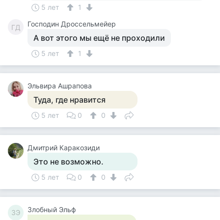
5 лет
1
Господин Дроссельмейер
ГД
А вот этого мы ещё не проходили
5 лет
1
Эльвира Ашрапова
Туда, где нравится
5 лет
0
0
Дмитрий Каракозиди
Это не возможно.
5 лет
0
0
Злобный Эльф
ЗЭ