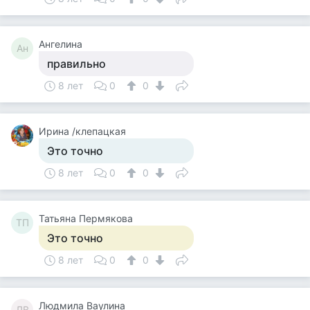
Ангелина
Ан
правильно
8 лет
0
0
Ирина /клепацкая
Это точно
8 лет
0
0
Татьяна Пермякова
ТП
Это точно
8 лет
0
0
Людмила Ваулина
ЛВ