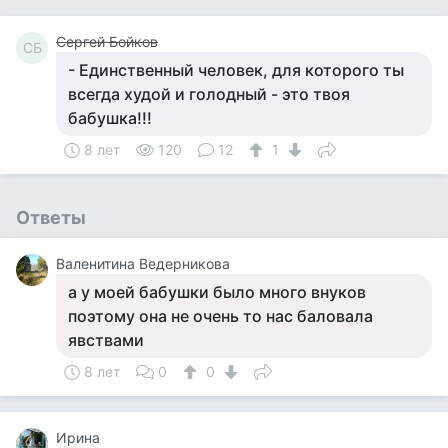
Сергей Бойков
СБ
- Единственный человек, для которого ты
всегда худой и голодный - это твоя
бабушка!!!
8 лет
120
12
1
Ответы
Валенитина Ведерникова
а у моей бабушки было много внуков
поэтому она не очень то нас баловала
явствами
8 лет
0
0
Ирина