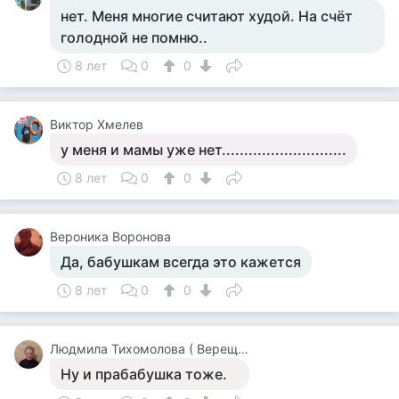
нет. Меня многие считают худой. На счёт
голодной не помню..
8 лет
0
0
Виктор Хмелев
у меня и мамы уже нет............................
8 лет
0
0
Вероника Воронова
Да, бабушкам всегда это кажется
8 лет
0
0
Людмила Тихомолова ( Верещагина )
Ну и прабабушка тоже.