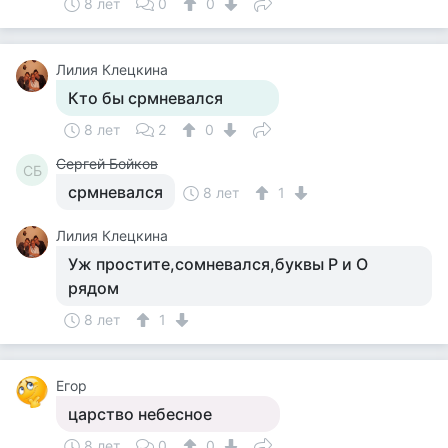
8 лет
0
0
Лилия Клецкина
Кто бы срмневался
8 лет
2
0
Сергей Бойков
СБ
срмневался
8 лет
1
Лилия Клецкина
Уж простите,сомневался,буквы Р и О
рядом
8 лет
1
Егор
царство небесное
8 лет
0
0