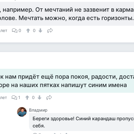
, например. От мечтаний не зазвенит в карма
олове. Мечтать можно, когда есть горизонты.
 лет
0
0
 к нам придёт ещё пора покоя, радости, доста
оре на наших пятках напишут синим имена
 лет
1
0
Владмир
Береги здоровье! Синий карандаш пропус
себя.