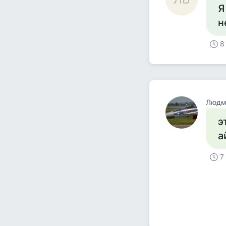
Я
н
8
Людм
э
а
7