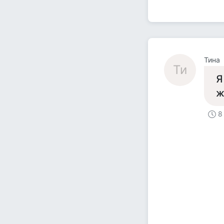
Тина
Ти
Я
ж
8