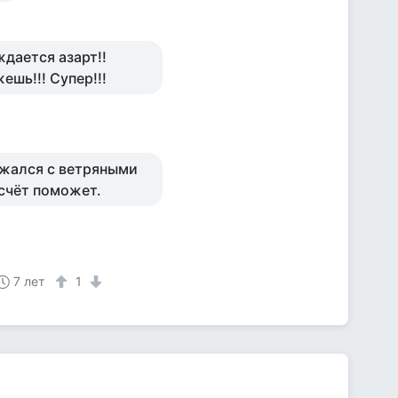
ждается азарт!!
ешь!!! Супер!!!
ажался с ветряными
счёт поможет.
7 лет
1