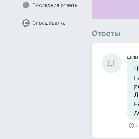
Последние ответы
Спрашивалка
Ответы
Дилм
ДГ
Ч
н
р
Л
н
д
7