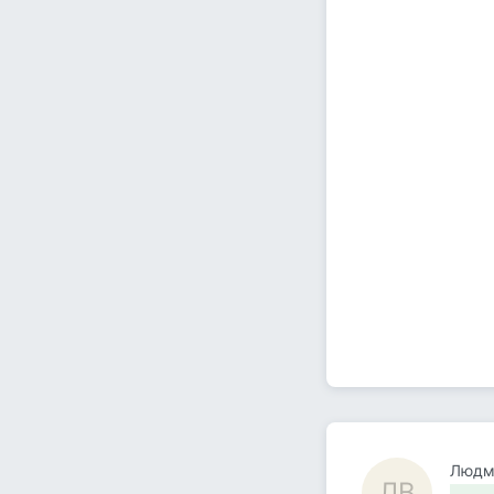
Людм
ЛВ