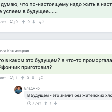
 думаю, что по-настоящему надо жить в нас
е успеем в будущее......
 лет
0
0
ила Кржисецкая
то в каком это будущем? я что-то проморгал
йфончик приготовил?
 лет
1
0
Владмир
В будущем - это значит без житейских хло
7 лет
1