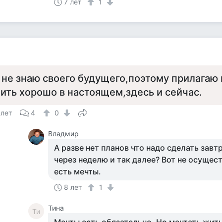
7 лет
1
 не знаю своего будущего,поэтому прилагаю 
ить хорошо в настоящем,здесь и сейчас.
 лет
4
0
Владмир
А разве нет планов что надо сделать завтр
через неделю и так далее? Вот не осущес
есть мечты.
8 лет
1
Тина
Ти