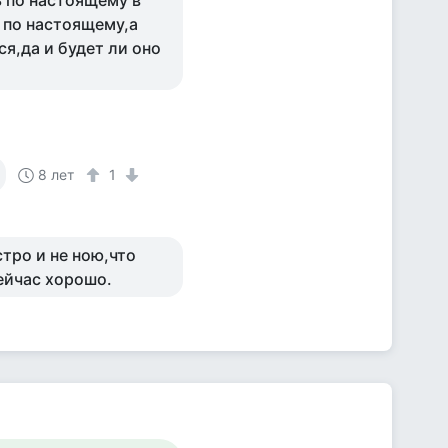
ь по настоящему в
 по настоящему,а
ся,да и будет ли оно
8 лет
1
тро и не ною,что
сейчас хорошо.