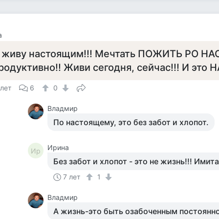
а
 живу настоящим!!! Мечтать ПОЖИТЬ РО Н
родуктивно!! Живи сегодня, сейчас!!! И это
 лет
6
0
Владмир
По настоящему, это без забот и хлопот.
Ирина
Ир
Без забот и хлопот - это не жизнь!!! Имита
7 лет
1
Владмир
А жизнь-это быть озабоченным постоянн