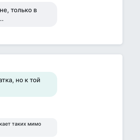
не, только в
..
тка, но к той
кает таких мимо