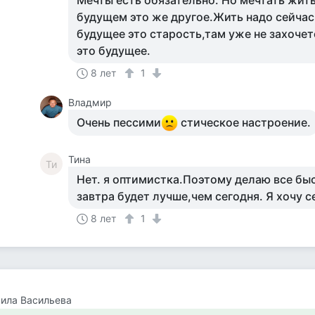
Мечты есть обязательно. Но мечтать жит
будущем это же другое.Жить надо сейчас
будущее это старость,там уже не захочет
это будущее.
8 лет
1
Владмир
Очень пессими
стическое настроение.
Тина
Ти
Нет. я оптимистка.Поэтому делаю все быс
завтра будет лучше,чем сегодня. Я хочу 
8 лет
1
ила Васильева