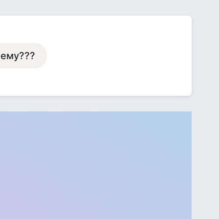
щему???