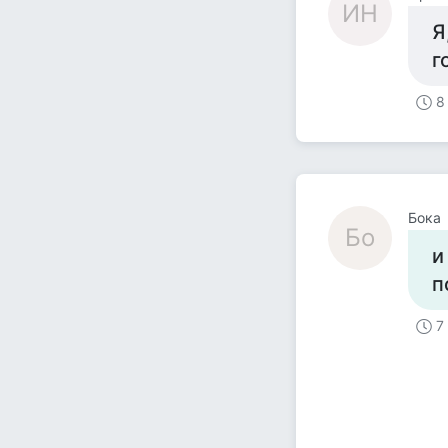
ИН
Я
г
8
Бока
Бо
и
п
7