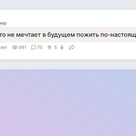
мир
то не мечтает в будущем пожить по-настоя
 лет
991
75
5