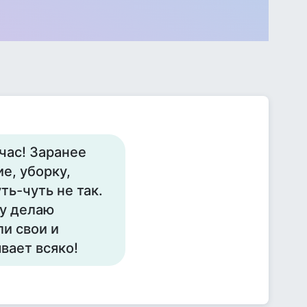
час! Заранее
е, уборку,
ть-чуть не так.
му делаю
и свои и
вает всяко!