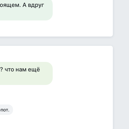
тоящем. А вдруг
а? что нам ещё
пот.