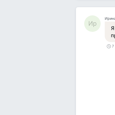
Ирин
Ир
Я
п
7