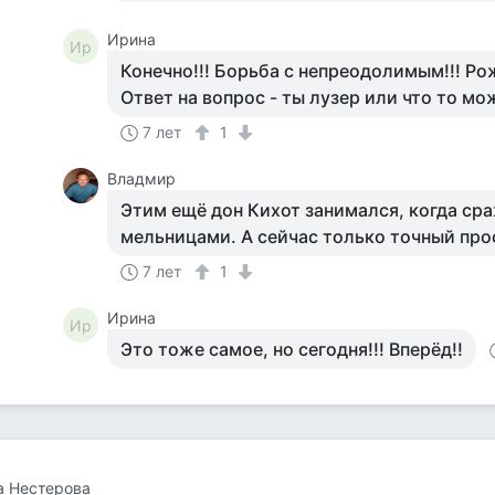
Ирина
Ир
Конечно!!! Борьба с непреодолимым!!! Ро
Ответ на вопрос - ты лузер или что то мож
7 лет
1
Владмир
Этим ещё дон Кихот занимался, когда ср
мельницами. А сейчас только точный про
7 лет
1
Ирина
Ир
Это тоже самое, но сегодня!!! Вперёд!!
а Нестерова