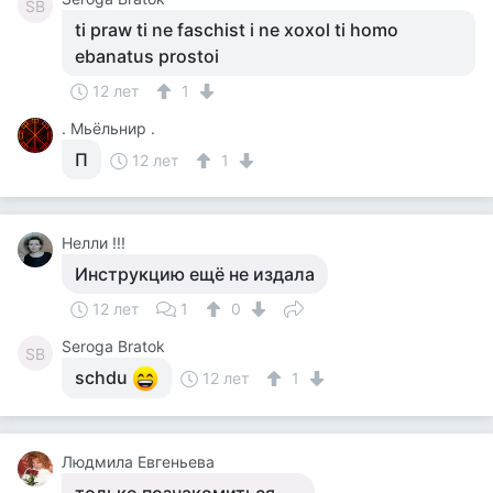
SB
ti praw ti ne faschist i ne xoxol ti homo
ebanatus prostoi
12 лет
1
. Мьёльнир .
П
12 лет
1
Нелли !!!
Инструкцию ещё не издала
12 лет
1
0
Seroga Bratok
SB
schdu
12 лет
1
Людмила Евгеньева