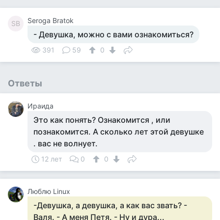
Seroga Bratok
SB
- Девушка, можно с вами ознакомиться?
391
59
0
Ответы
Ираида
Это как понять? Ознакомится , или
познакомится. А сколько лет этой девушке
. вас не волнует.
12 лет
0
0
Люблю Linux
-Девушка, а девушка, а как вас звать? -
Валя. - А меня Петя. - Ну и дура...