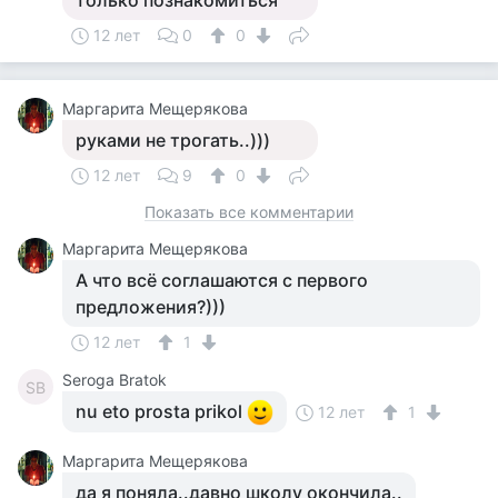
только познакомиться
12 лет
0
0
Маргарита Мещерякова
руками не трогать..)))
12 лет
9
0
Показать все комментарии
Маргарита Мещерякова
А что всё соглашаются с первого
предложения?)))
12 лет
1
Seroga Bratok
SB
nu eto prosta prikol
12 лет
1
Маргарита Мещерякова
да я поняла..давно школу окончила..