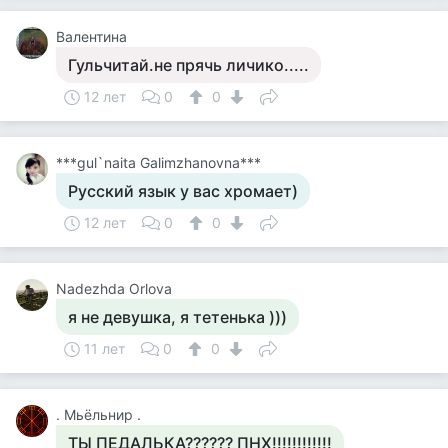
Валентина
Гульчитай.не прячь личико.....
12 лет
0
0
***gul`naita Galimzhanovna***
Русский язык у вас хромает)
12 лет
0
0
Nadezhda Orlova
я не девушка, я тетенька )))
11 лет
0
0
. Мьёльнир .
ТЫ ПЕДАЛЬКА?????? ПНХ!!!!!!!!!!!!