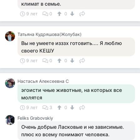
климат в семье.
9 лет
0
0
Татьяна Кудряшова(Жолубак)
Вы не умеете изззх готовить.... Я люблю
своего КЕШУ
9 лет
0
0
Настасья Алексеевна С
эгоисти чные животные, на которых все
молятся
9 лет
3
0
Feliks Grabovskiy
Очень добрые Ласковые и не зависимые.
плюс ко всему понимают человека.