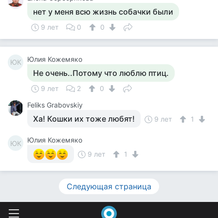
нет у меня всю жизнь собачки были
9 лет
0
0
Юлия Кожемяко
ЮК
Не очень..Потому что люблю птиц.
9 лет
2
0
Feliks Grabovskiy
Ха! Кошки их тоже любят!
9 лет
1
Юлия Кожемяко
ЮК
9 лет
1
Следующая страница