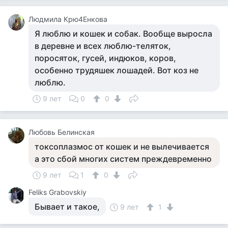
Людмила Крю4Енкова
Я люблю и кошек и собак. Вообще выросла
в деревне и всех люблю-теляток,
поросяток, гусей, индюков, коров,
особенно трудяшек лошадей. Вот коз не
люблю.
9 лет
0
0
Любовь Белинская
токсоплазмос от кошек и не вылечивается
а это сбой многих систем преждевременно
9 лет
1
0
Feliks Grabovskiy
Бывает и такое,
9 лет
1