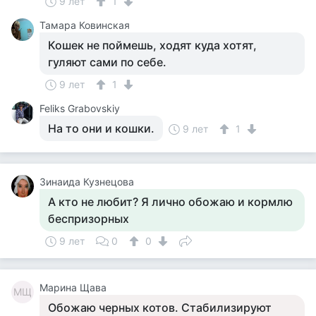
9 лет
1
Тамара Ковинская
Кошек не поймешь, ходят куда хотят,
гуляют сами по себе.
9 лет
1
Feliks Grabovskiy
На то они и кошки.
9 лет
1
Зинаида Кузнецова
А кто не любит? Я лично обожаю и кормлю
беспризорных
9 лет
0
0
Марина Щава
МЩ
Обожаю черных котов. Стабилизируют