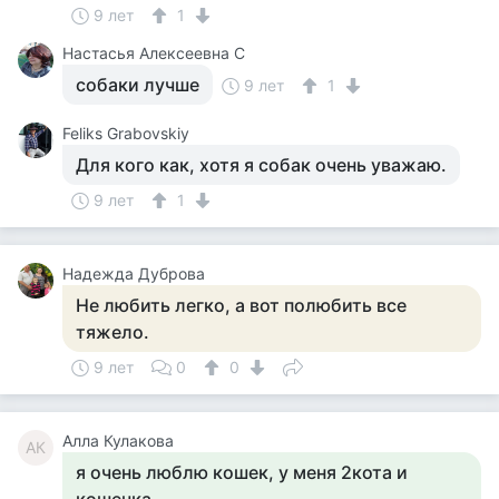
9 лет
1
Настасья Алексеевна С
собаки лучше
9 лет
1
Feliks Grabovskiy
Для кого как, хотя я собак очень уважаю.
9 лет
1
Надежда Дуброва
Не любить легко, а вот полюбить все
тяжело.
9 лет
0
0
Алла Кулакова
АК
я очень люблю кошек, у меня 2кота и