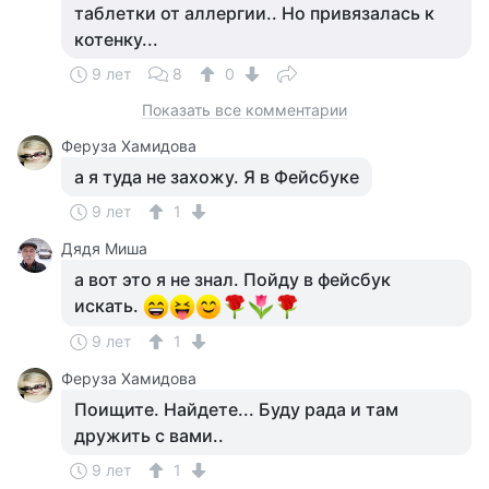
таблетки от аллергии.. Но привязалась к
котенку...
9 лет
8
0
Показать все комментарии
Феруза Хамидова
а я туда не захожу. Я в Фейсбуке
9 лет
1
Дядя Миша
а вот это я не знал. Пойду в фейсбук
искать.
9 лет
1
Феруза Хамидова
Поищите. Найдете... Буду рада и там
дружить с вами..
9 лет
1