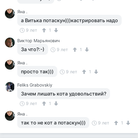
Яна .
а Витька потаскун)))кастрировать надо
9 лет
1
Виктор Марьянович
За что?:-)
9 лет
1
Яна .
просто так)))
9 лет
1
Feliks Grabovskiy
Зачем лишать кота удовольствий?
9 лет
1
Яна .
так то не кот а потаскун)))
9 лет
1