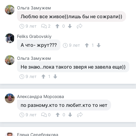
Ольга Замужем
Люблю все живое))лишь бы не сожрали))
9 лет
2
0
Feliks Grabovskiy
А что- жрут???
9 лет
1
Ольга Замужем
Не знаю..пока такого зверя не завела еще))
9 лет
1
Александра Морозова
по разному.кто то любит.кто то нет
9 лет
0
0
Елена Серебрякова