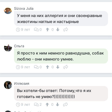
Sizova Julia
У меня на них аллергия и они своенравные
животины наглые и настырные
9 лет
0
0
Ольга
Я просто к ним немного равнодушна, собак
люблю - они намного умнее.
9 лет
0
0
Иллюзия
Вы хотели-бы ответ: Потому,что я их
готовить не умею?))))))))))))))
9 лет
2
0