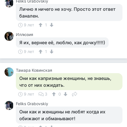
Feliks Grabovskiy
Лично я ничего не хочу. Просто этот ответ
банален.
9 лет
1
Иллюзия
Я их, вернее её, люблю, как дочку!!!!!)
9 лет
1
Тамара Ковинская
Они как капризные женщины, не знаешь,
что от них ожидать.
9 лет
3
0
Feliks Grabovskiy
Они как и женщины не любят когда их
обижают и обманывают!