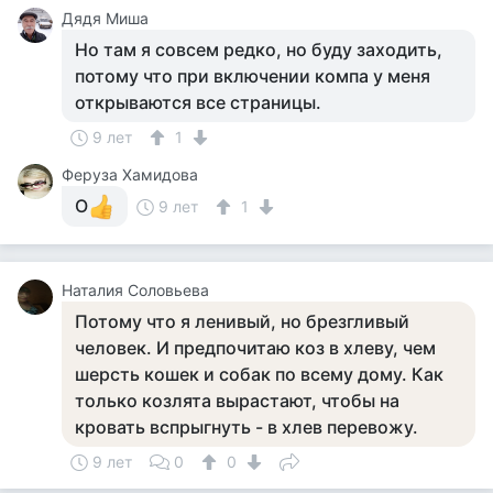
Дядя Миша
Но там я совсем редко, но буду заходить,
потому что при включении компа у меня
открываются все страницы.
9 лет
1
Феруза Хамидова
О
9 лет
1
Наталия Соловьева
Потому что я ленивый, но брезгливый
человек. И предпочитаю коз в хлеву, чем
шерсть кошек и собак по всему дому. Как
только козлята вырастают, чтобы на
кровать вспрыгнуть - в хлев перевожу.
9 лет
0
0