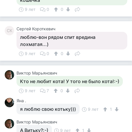
кошечка
9 лет
0
0
Сергей Короткевич
СК
люблю-вон рядом спит вредина
лохматая...)
9 лет
0
0
Виктор Марьянович
Кто не любит кота! У того не было кота!:-)
9 лет
7
0
Яна .
я люблю свою котьку)))
9 лет
1
Виктор Марьянович
А Витьку?:-)
9 лет
1