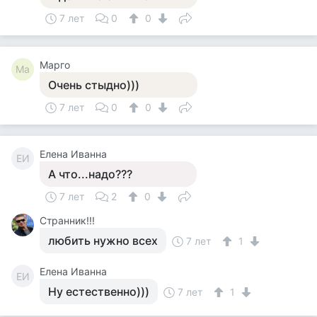
7 лет
0
0
Марго
Ма
Очень стыдно)))
7 лет
0
0
Елена Иванна
ЕИ
А что...надо???
7 лет
2
0
Странник!!!
любить нужно всех
7 лет
1
Елена Иванна
ЕИ
Ну естественно)))
7 лет
1