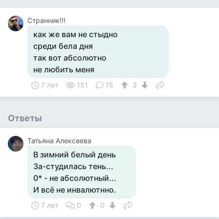
Странник!!!
как же вам не стыдно
среди бела дня
так вот абсолютно
не любить меня
7 лет
151
15
3
Ответы
Татьяна Алексеева
В зимний белый день
За-студилась тень...
0* - не абсолютный...
И всё не инвалютнно.
7 лет
0
0