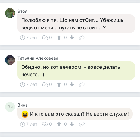
Этоя
Полюблю я тя, Шо нам стОит... Убежишь
ведь от меня... пугать не стоит... ?
7 лет
0
0
Татьяна Алексеева
Обидно, но вот вечером, - вовсе делать
нечего...)
7 лет
0
0
Зина
Зи
И кто вам это сказал? Не верти слухам!
7 лет
0
0