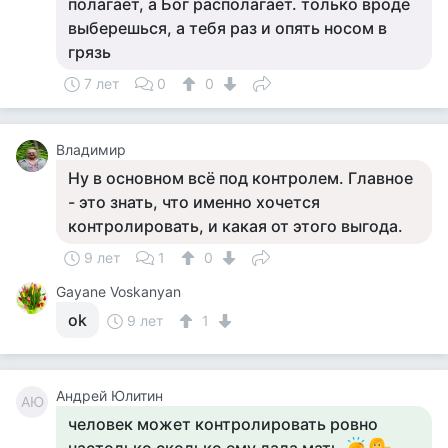
полагает, а Бог располагает. только вроде
выберешься, а тебя раз и опять носом в
грязь
7 лет
0
0
Владимир
Ну в основном всё под контролем. Главное
- это знать, что именно хочется
контролировать, и какая от этого выгода.
9 лет
1
0
Gayane Voskanyan
ok
9 лет
1
Андрей Юлитин
АЮ
человек может контролировать ровно