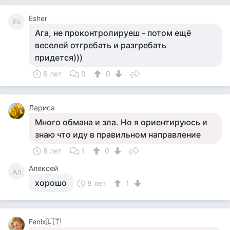
Esher
Es
Ага, не проконтролируеш - потом ещё
веселей отгребать и разгребать
придется)))
6 лет
0
0
Лариса
Много обмана и зла. Но я ориентируюсь и
знаю что иду в правильном направление
8 лет
1
0
Алексей
Ал
хорошо
8 лет
1
Fenix🇱🇹