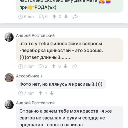
настолько сколько ему дала мать
при
РОДА(ъх)
6 лет
0
0
Андрей Ростовский
что то у тебя философские вопросы
-переборка ценностей - это хорошо.
((((ответ длинный.......
7 лет
2
0
Аскорбинка.)
Фото нет, но клянусь я красивый.))))
7 лет
1
Андрей Ростовский
Странно а зачем тебе моя красота -я же
сватов не засылал и руку и сердце не
предлагал . просто написал