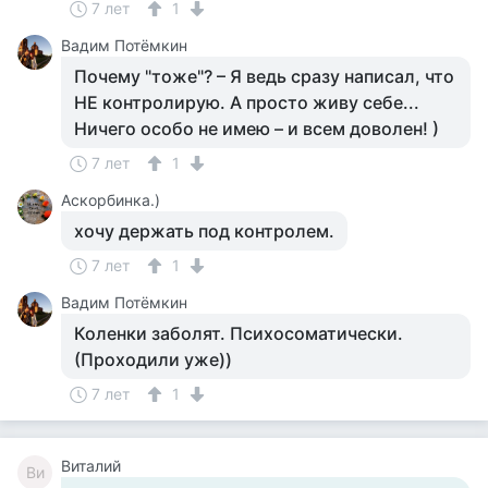
7 лет
1
Вадим Потёмкин
Почему "тоже"? – Я ведь сразу написал, что
НЕ контролирую. А просто живу себе...
Ничего особо не имею – и всем доволен! )
7 лет
1
Аскорбинка.)
хочу держать под контролем.
7 лет
1
Вадим Потёмкин
Коленки заболят. Психосоматически.
(Проходили уже))
7 лет
1
Виталий
Ви