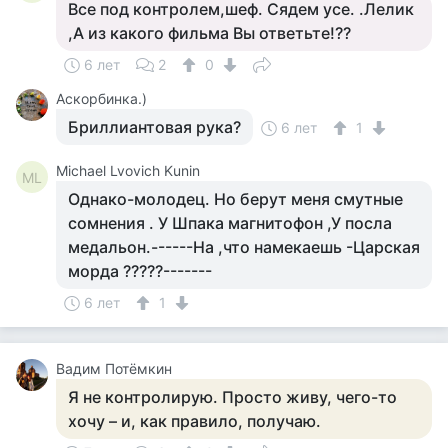
Все под контролем,шеф. Сядем усе. .Лелик
,А из какого фильма Вы ответьте!??
6 лет
2
0
Аскорбинка.)
Бриллиантовая рука?
6 лет
1
Michael Lvovich Kunin
ML
Однако-молодец. Но берут меня смутные
сомнения . У Шпака магнитофон ,У посла
медальон.------На ,что намекаешь -Царская
морда ?????-------
6 лет
1
Вадим Потёмкин
Я не контролирую. Просто живу, чего-то
хочу – и, как правило, получаю.