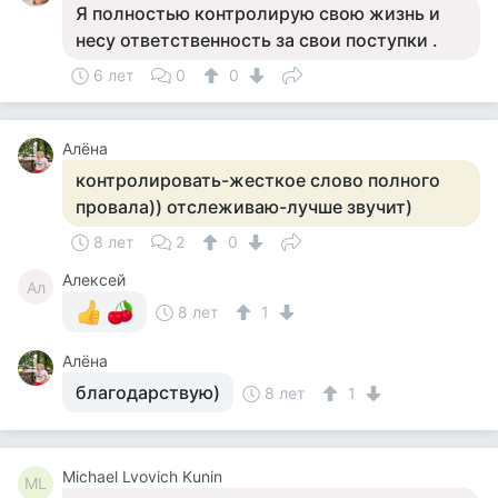
Я полностью контролирую свою жизнь и
несу ответственность за свои поступки .
6 лет
0
0
Алёна
контролировать-жесткое слово полного
провала)) отслеживаю-лучше звучит)
8 лет
2
0
Алексей
Ал
8 лет
1
Алёна
благодарствую)
8 лет
1
Michael Lvovich Kunin
ML