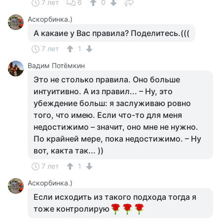
7 лет
6
0
Аскорбинка.)
А какаие у Вас правила? Поделитесь.(((
7 лет
1
Вадим Потёмкин
Это не столько правила. Оно больше
интуитивно. А из правил... – Ну, это
убеждение больш: я заслуживаю ровно
того, что имею. Если что-то для меня
недостижимо – значит, оно мне не нужно.
По крайней мере, пока недостижимо. – Ну
вот, какта так... ))
7 лет
1
Аскорбинка.)
Если исходить из такого подхода тогда я
тоже контролирую