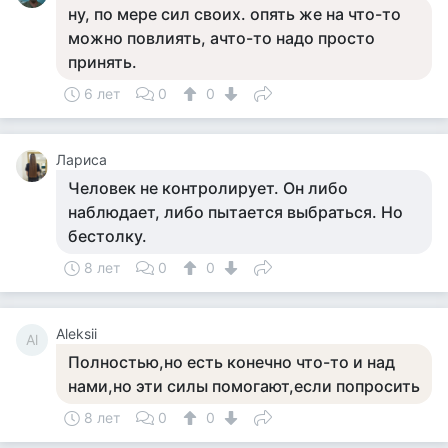
ну, по мере сил своих. опять же на что-то
можно повлиять, ачто-то надо просто
принять.
6 лет
0
0
Лариса
Человек не контролирует. Он либо
наблюдает, либо пытается выбраться. Но
бестолку.
8 лет
0
0
Aleksii
Al
Полностью,но есть конечно что-то и над
нами,но эти силы помогают,если попросить
8 лет
0
0