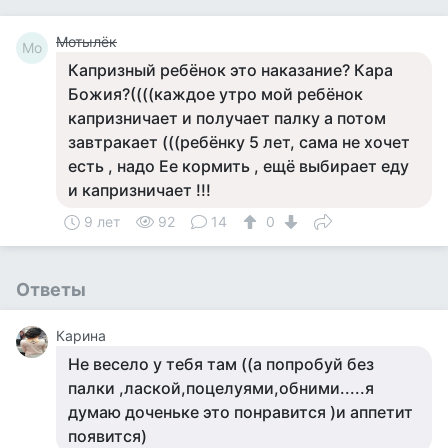
Мотылёк
Мо
Капризный ребёнок это наказание? Кара
Божия?((((каждое утро мой ребёнок
капризничает и получает палку а потом
завтракает (((ребёнку 5 лет, сама не хочет
есть , надо Ее кормить , ещё выбирает еду
и капризничает !!!
9 лет
92
14
0
Ответы
Карина
Не весело у тебя там ((а попробуй без
палки ,лаской,поцелуями,обними.....я
думаю доченьке это понравится )и аппетит
появится)