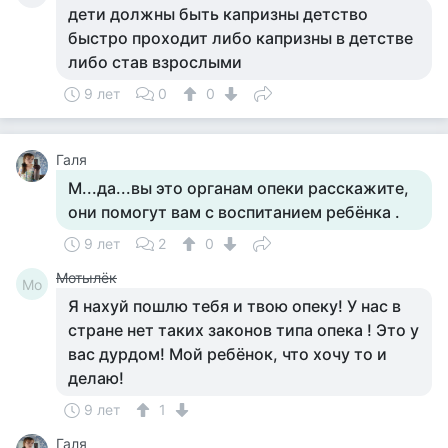
дети должны быть капризны детство
быстро проходит либо капризны в детстве
либо став взрослыми
9 лет
0
0
Галя
М...да...вы это органам опеки расскажите,
они помогут вам с воспитанием ребёнка .
9 лет
2
0
Мотылёк
Мо
Я нахуй пошлю тебя и твою опеку! У нас в
стране нет таких законов типа опека ! Это у
вас дурдом! Мой ребёнок, что хочу то и
делаю!
9 лет
1
Галя