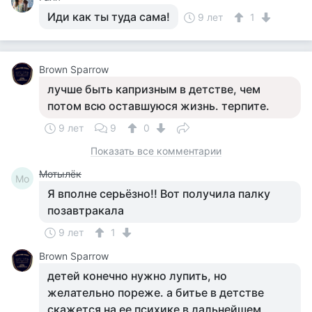
Иди как ты туда сама!
9 лет
1
Brown Sparrow
лучше быть капризным в детстве, чем
потом всю оставшуюся жизнь. терпите.
9 лет
9
0
Показать все комментарии
Мотылёк
Мо
Я вполне серьёзно!! Вот получила палку
позавтракала
9 лет
1
Brown Sparrow
детей конечно нужно лупить, но
желательно пореже. а битье в детстве
скажется на ее психике в дальнейшем