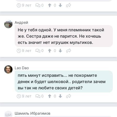
9 лет
0
0
Андрей
Не у тебя одной. У меня племянник такой
же. Сестра даже не парится. Не хочешь
есть значит нет игрушек мультиков.
9 лет
0
0
Lao Dao
пять минут исправить... не покормите
денек и будет шелковой.. родители зачем
вы так не любите своих детей?
9 лет
0
0
Шамиль Ибрагимов
ШИ