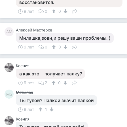
восстановится.
9 лет
0
0
Алексей Мастеров
АМ
Милашка,зови,и решу ваши проблемы. )
9 лет
0
0
Ксения
а как это --получает палку?
9 лет
2
0
Мотылёк
Мо
Ты тупой? Палкой значит палкой
9 лет
1
Ксения