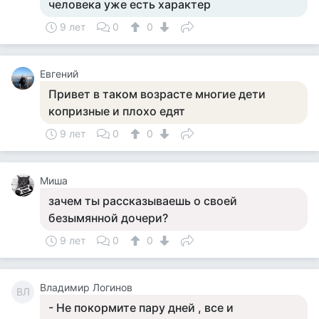
человека уже есть характер
9 лет
0
0
Евгений
Привет в таком возрасте многие дети
копризные и плохо едят
9 лет
0
0
Миша
зачем ты рассказываешь о своей
безымянной дочери?
9 лет
0
0
Владимир Логинов
ВЛ
- Не покормите пару дней , все и