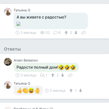
Татьяна G
А вы живете с радостью?
3 месяца
32
8
2
Ответы
Arsen Beisenov
Радости полный дом!
3 месяца
1
2
Татьяна G
3 месяца
1
Влюбленный В Жизнь)))