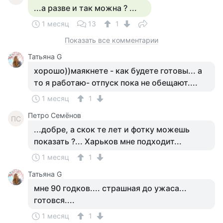
...а разве и так можна ? ...
1 месяц
13
1
Показать все комментарии
Татьяна G
хорошо))маякнете - как будете готовы... а
то я работаю- отпуск пока не обещают....
1 месяц
1
Петро Семёнов
ПС
...добре, а скок те лет и фотку можешь
показать ?... Харьков мне подходит...
1 месяц
1
Татьяна G
мне 90 годков.... страшная до ужаса...
готовся....
1 месяц
1