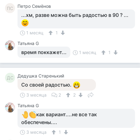
Петро Семёнов
ПС
...хм, разве можна быть радостью в 90 ? ...
1 месяц
1
Татьяна G
время поккажет...
1 месяц
1
Дедушка Старенький
ДС
Со своей радостью.
3 месяца
2
2
Татьяна G
как вариант....не все так
обеспечены....
3 месяца
1