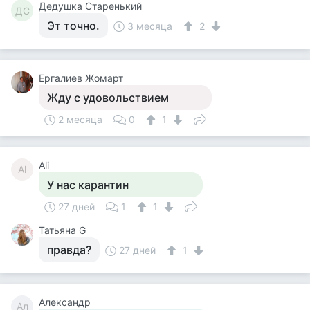
Дедушка Старенький
ДС
Эт точно.
3 месяца
2
Ергалиев Жомарт
Жду с удовольствием
2 месяца
0
1
Ali
Al
У нас карантин
27 дней
1
1
Татьяна G
правда?
27 дней
1
Александр
Ал