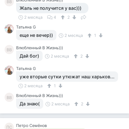
ВВ
Жаль не получится у вас)))
2 месяца
4
2
Татьяна G
еще не вечер))
2 месяца
1
Влюбленный В Жизнь)))
ВВ
Дай бог)
2 месяца
2
Татьяна G
уже вторые сутки утюжат наш харьков...
2 месяца
1
Влюбленный В Жизнь)))
ВВ
Да знаю(
2 месяца
2
Петро Семёнов
ПС