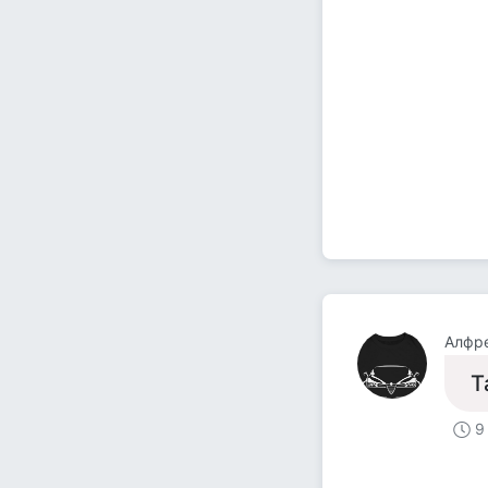
Алфр
Т
9