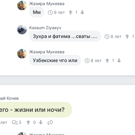
Жазира Мукеева
Мм
9 лет
1
Kassum Ziyaeyv
Зухра и фатима ...сваты ....
8 лет
Жазира Мукеева
Узбекские что или
8 лет
1
ай Кочев
его - жизни или ночи?
 лет
3
0
Жазира Мукеева