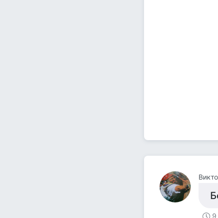
Викто
Б
9