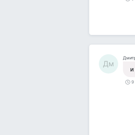
Дмит
Дм
и
9