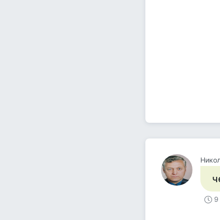
Никол
ч
9