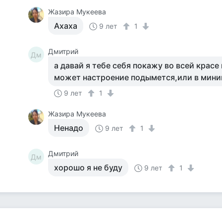
Жазира Мукеева
Ахаха
9 лет
1
Дмитрий
Дм
а давай я тебе себя покажу во всей красе
может настроение подымется,или в мин
9 лет
1
Жазира Мукеева
Ненадо
9 лет
1
Дмитрий
Дм
хорошо я не буду
9 лет
1