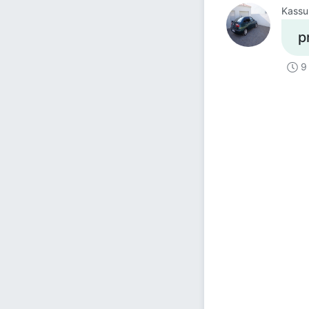
Kassu
p
9