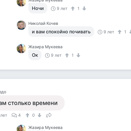
Ночи
9 лет
1
Николай Кочев
и вам спокойно почивать
9 лет
1
Жазира Мукеева
Ок
9 лет
1
едо
ам столько времени
 лет
4
0
Жазира Мукеева