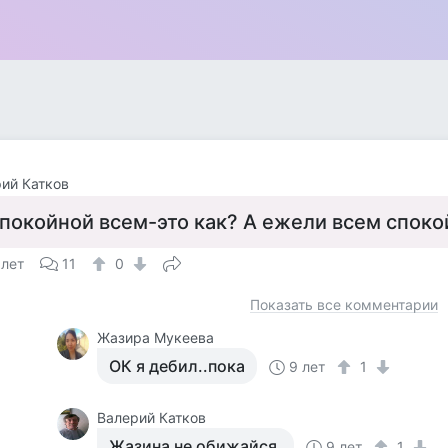
ий Катков
покойной всем-это как? А ежели всем споко
 лет
11
0
Показать все комментарии
Жазира Мукеева
ОК я дебил..пока
9 лет
1
Валерий Катков
Жазина не обижайся.
9 лет
1