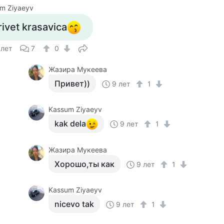
m Ziyaeyv
rivet krasavica
 лет
7
0
Жазира Мукеева
Привет))
9 лет
1
Kassum Ziyaeyv
kak dela
9 лет
1
Жазира Мукеева
Хорошо,ты как
9 лет
1
Kassum Ziyaeyv
nicevo tak
9 лет
1