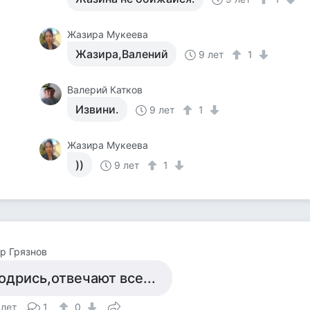
Жазира Мукеева
Жазира,Валений
9 лет
1
Валерий Катков
Извини.
9 лет
1
Жазира Мукеева
))
9 лет
1
р Грязнов
одрись,отвечают все...
 лет
1
0