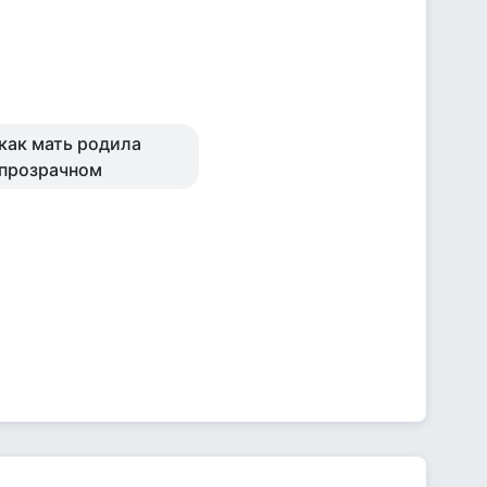
 как мать родила
ипрозрачном