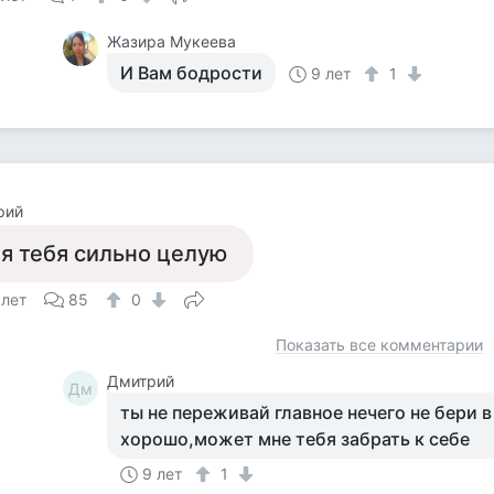
Жазира Мукеева
И Вам бодрости
9 лет
1
рий
 я тебя сильно целую
 лет
85
0
Показать все комментарии
Дмитрий
Дм
ты не переживай главное нечего не бери в
хорошо,может мне тебя забрать к себе
9 лет
1