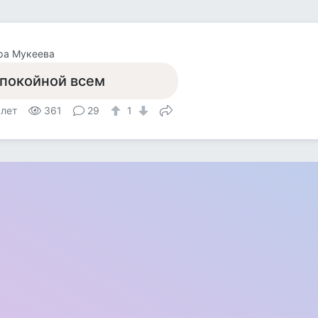
ра Мукеева
покойной всем
 лет
361
29
1