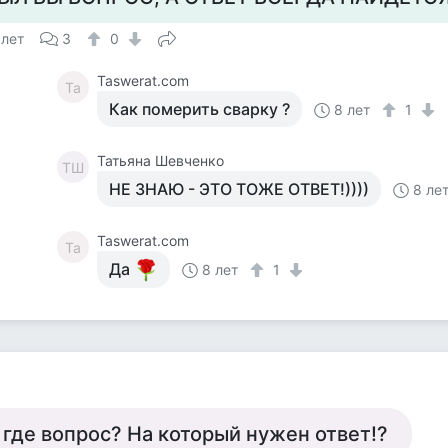
 лет
3
0
Taswerat.com
Ta
Как померить сварку ?
8 лет
1
Татьяна Шевченко
ТШ
НЕ ЗНАЮ - ЭТО ТОЖЕ ОТВЕТ!))))
8 ле
Taswerat.com
Ta
Да
8 лет
1
 где вопрос? На который нужен ответ!?