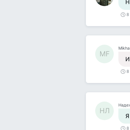
Н
8
Mikhai
MF
И
8
Наде
НЛ
Я
8