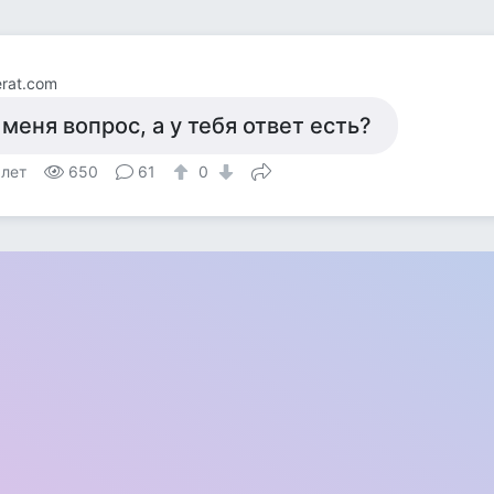
rat.com
 меня вопрос, а у тебя ответ есть?
 лет
650
61
0