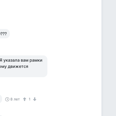
0???
 Я указала вам рамки
орому движется
8 лет
1