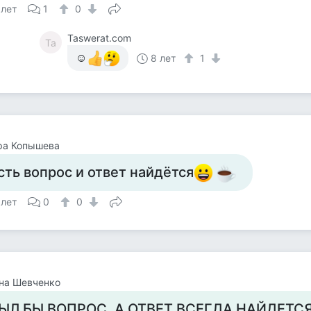
 лет
1
0
Taswerat.com
Ta
☺
8 лет
1
ра Копышева
сть вопрос и ответ найдётся
 лет
0
0
на Шевченко
ЫЛ БЫ ВОПРОС, А ОТВЕТ ВСЕГДА НАЙДЕТСЯ