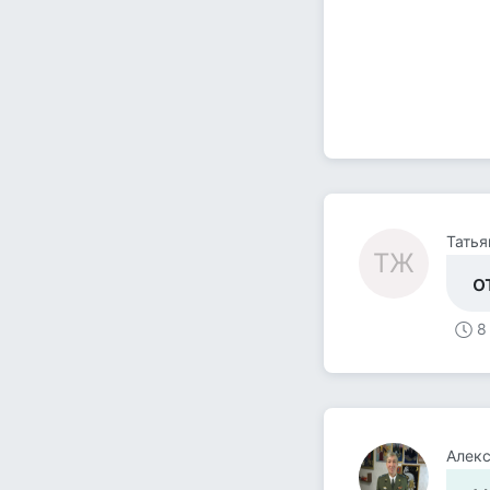
Татья
ТЖ
о
8
Алекс