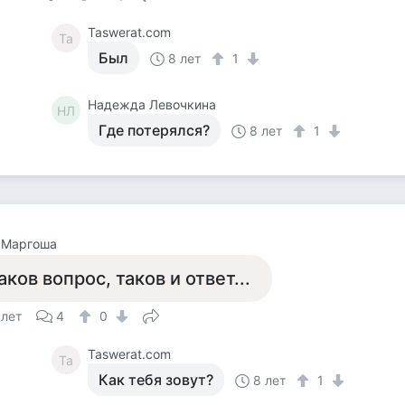
Taswerat.com
Ta
Был
8 лет
1
Надежда Левочкина
НЛ
Где потерялся?
8 лет
1
 Маргоша
аков вопрос, таков и ответ...
 лет
4
0
Taswerat.com
Ta
Как тебя зовут?
8 лет
1