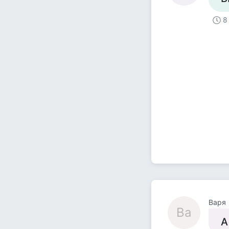
8
Варя
Ва
А