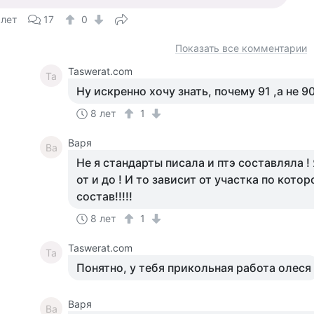
 лет
17
0
Показать все комментарии
Taswerat.com
Ta
Ну искренно хочу знать, почему 91 ,а не 9
8 лет
1
Варя
Ва
Не я стандарты писала и птэ составляла !
от и до ! И то зависит от участка по кот
состав!!!!!
8 лет
1
Taswerat.com
Ta
Понятно, у тебя прикольная работа олеся
Варя
Ва