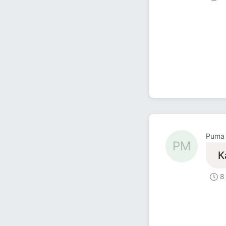
Puma
PМ
К
8