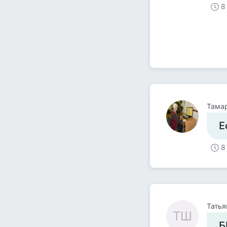
8
Тама
Е
8
Татья
ТШ
Б