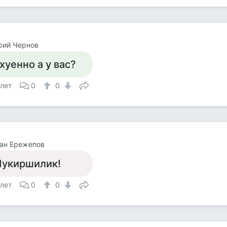
рий Чернов
хуенно а у вас?
 лет
0
0
ан Ережепов
укиршилик!
 лет
0
0