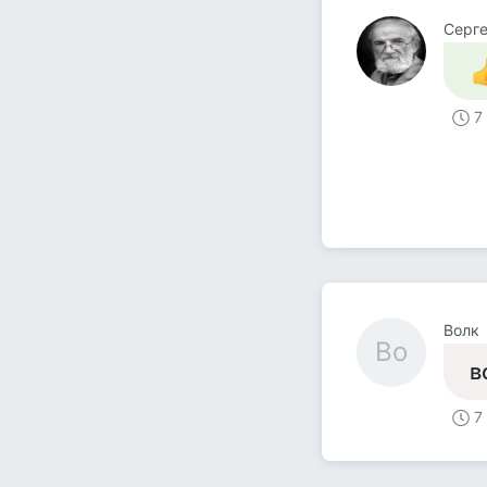
Серг
7
Волк
Во
в
7