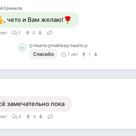
ей Ермаков
, чето и Вам желаю!
 лет
1
0
ღ:hearts:ღmalinkaღ:hearts:ღ
ღ:
Спасибо
7 лет
1
сё замечательно пока
 лет
0
0