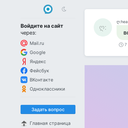
ღ:hea
Войдите на сайт
ღ:
в
через:
Mail.ru
7
Google
Яндекс
Фейсбук
ВКонтакте
Одноклассники
Задать вопрос
Главная страница