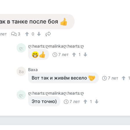
ак в танке после боя
 лет
3
0
ღ:hearts:ღmalinkaღ:hearts:ღ
ღ:
7 лет
1
Ваха
Ва
Вот так и живём весело
7 лет
ღ:hearts:ღmalinkaღ:hearts:ღ
ღ:
Это точно)
7 лет
1