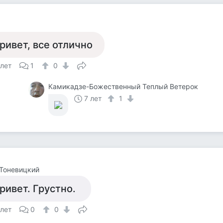
ривет, все отлично
 лет
1
0
Камикадзе-Божественный Теплый Ветерок
7 лет
1
Тоневицкий
ривет. Грустно.
 лет
0
0