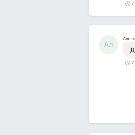
7
Алек
Ал
Д
7