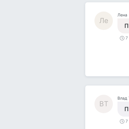
Лена
Ле
П
7
Влад 
ВТ
П
7