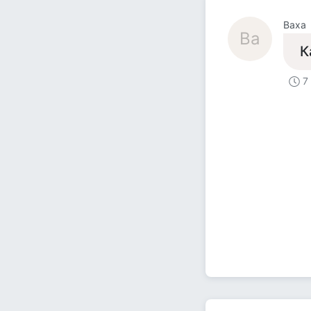
Ваха
Ва
К
7