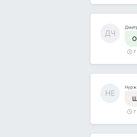
Дмит
ДЧ
О
7
Нурж
НЕ
Ш
7