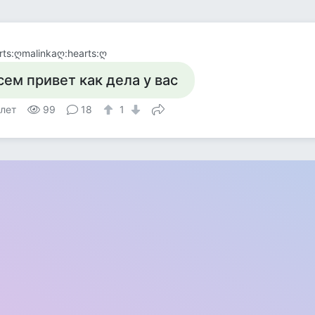
rts:ღmalinkaღ:hearts:ღ
сем привет как дела у вас
 лет
99
18
1