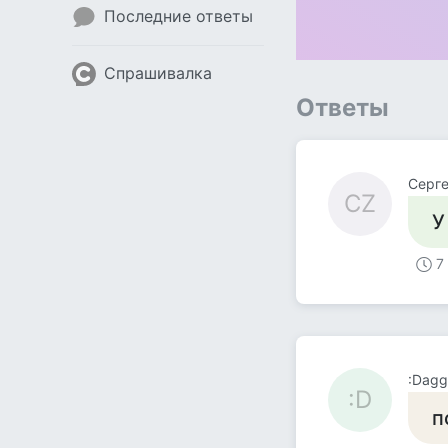
Последние ответы
Спрашивалка
Ответы
Серге
СZ
У
7
:Dagge
:D
п