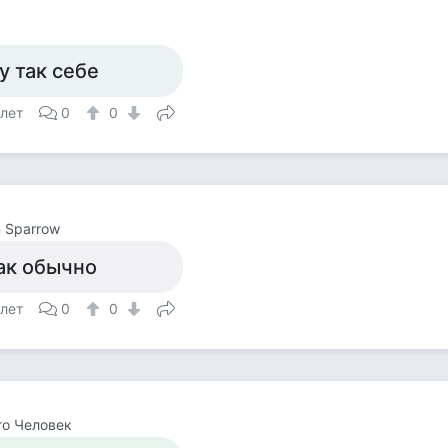
у так себе
 лет
0
0
 Sparrow
ак обычно
 лет
0
0
о Человек