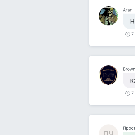
Агат
Н
7
Brown
к
7
Прост
ПЧ