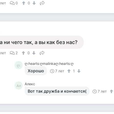
 лет
0
0
с
а ни чего так, а вы как без нас?
 лет
2
0
ღ:hearts:ღmalinkaღ:hearts:ღ
ღ:
Хорошо
7 лет
1
Алекс
Ал
Вот так дружба и кончается(
7 лет