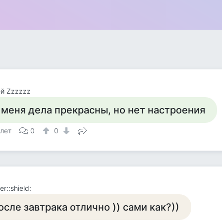
й Zzzzzz
 меня дела прекрасны, но нет настроения
 лет
0
0
r::shield:
осле завтрака отлично )) сами как?))