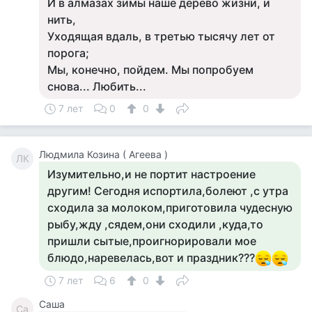
И в алмазах зимы наше дерево жизни, и
нить,
Уходящая вдаль, в третью тысячу лет от
порога;
Мы, конечно, пойдем. Мы попробуем
снова... Любить...
7 лет
0
0
Людмила Козина ( Агеева )
ЛК
Изумительно,и не портит настроение
другим! Сегодня испортила,болеют ,с утра
сходила за молоком,приготовила чудесную
рыбу,жду ,сядем,они сходили ,куда,то
пришли сытые,проигнорировали мое
блюдо,наревелась,вот и праздник???
7 лет
6
0
Саша
Са