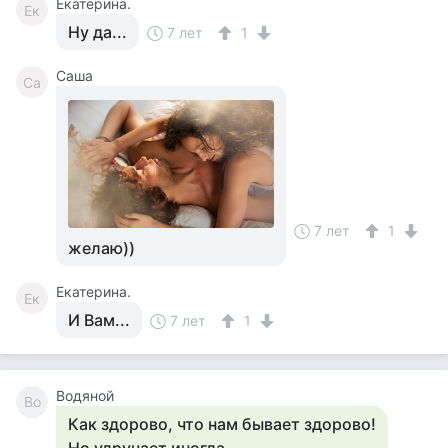
Екатерина.
Ек
Ну да...
7 лет
1
Саша
Са
7 лет
1
желаю))
Екатерина.
Ек
И Вам...
7 лет
1
Водяной
Во
Как здорово, что нам бывает здорово!