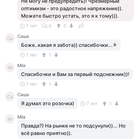
Не могу не предупредить)! Чрезмерный
оптимизм - это радостное напряжение)).
Можете быстро устать, это я к тому))).
7 лет
6
0
Саша
Са
Боже..какая я забота)) спасибочки...⚘
7 лет
1
Mila
Mi
Спасибочки и Вам за первый подснежник))!
7 лет
1
Саша
Са
Я думал это розочка)
7 лет
1
Mila
Mi
Правда?) На рынке не то подсунули))... Но
всё равно приятно)).