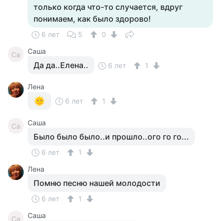
только когда что-то случается, вдруг
понимаем, как было здорово!
6 лет
5
0
Саша
Са
Да да..Елена..
6 лет
1
Лена
6 лет
1
Саша
Са
Было было было..и прошло..ого го го...
6 лет
1
Лена
Помню песню нашей молодости
6 лет
1
Саша
Са