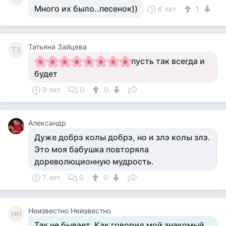
Много их было..песенок))
6 лет
1
Татьяна Зайцева
ТЗ
пусть так всегда и
будет
9 лет
0
0
Александр
Дуже добрэ колы добрэ, но и злэ колы злэ.
Это моя бабушка повторяла
дореволюционную мудрость.
7 лет
0
0
Неизвестно Неизвестно
НН
Так не бывает. Как говорил мой знакомый,