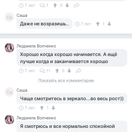
7 лет
1
0
Саша
Са
Даже не возразишь..
7 лет
1
Людмила Волченко
Хорошо когда хорошо начинается. А ещё
лучше когда и заканчивается хорошо
7 лет
11
0
Показать все комментарии
Саша
Са
Чаще смотритесь в зеркало...во весь рост))
7 лет
1
Людмила Волченко
Я смотрюсь и все нормально спокойной