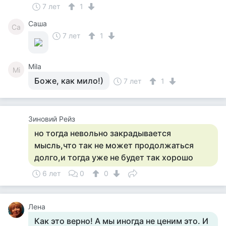
7 лет
1
Саша
Са
7 лет
1
Mila
Mi
Боже, как мило!)
7 лет
1
Зиновий Рейз
но тогда невольно закрадывается
мысль,что так не может продолжаться
долго,и тогда уже не будет так хорошо
6 лет
0
0
Лена
Как это верно! А мы иногда не ценим это. И