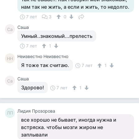
нам так не жить, а если и жить, то недолго.
7 лет
3
0
Саша
Са
Умный..знакомый...прелесть
7 лет
1
Неизвестно Неизвестно
НН
Я тоже так считаю.
7 лет
1
Саша
Са
Здорово!
7 лет
1
Лидия Прозорова
ЛП
все хорошо не бывает, иногда нужна и
встряска. чтобы мозги жиром не
заплывали