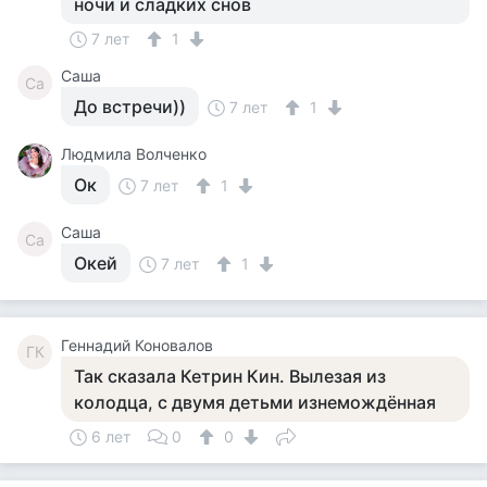
ночи и сладких снов
7 лет
1
Саша
Са
До встречи))
7 лет
1
Людмила Волченко
Ок
7 лет
1
Саша
Са
Окей
7 лет
1
Геннадий Коновалов
ГК
Так сказала Кетрин Кин. Вылезая из
колодца, с двумя детьми изнемождённая
6 лет
0
0