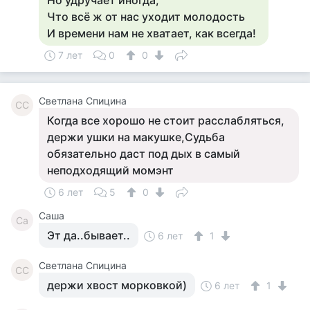
Но удручает иногда,
Что всё ж от нас уходит молодость
И времени нам не хватает, как всегда!
7 лет
0
0
Светлана Спицина
СС
Когда все хорошо не стоит расслабляться,
держи ушки на макушке,Судьба
обязательно даст под дых в самый
неподходящий момэнт
6 лет
5
0
Саша
Са
Эт да..бывает..
6 лет
1
Светлана Спицина
СС
держи хвост морковкой)
6 лет
1