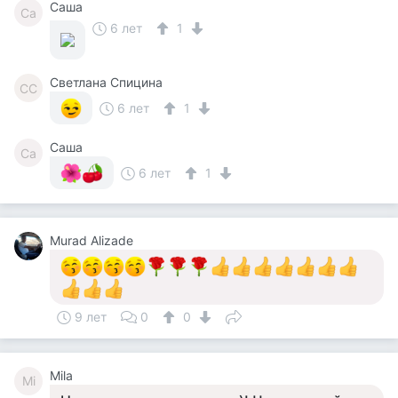
Саша
Са
6 лет
1
Светлана Спицина
СС
6 лет
1
Саша
Са
6 лет
1
Murad Alizade
9 лет
0
0
Mila
Mi