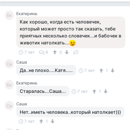
Екатерина.
Ек
Как хорошо, когда есть человечек,
который может просто так сказать, тебе
приятных несколько словечек...и бабочек в
животик натолкать...
7 лет
6
0
Саша
Са
Да..не плохо....Катя.....
7 лет
1
Екатерина.
Ек
Старалась...Саша...
7 лет
1
Саша
Са
Нет..иметь человека..который натолкает)))
7 лет
1