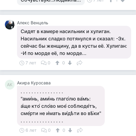
Алекс Венцель
Сидят в камере насильник и хулиган.
Насильник сладко потянулся и сказал: -Эх.
сейчас бы женщину, да в кусты её. Хулиган:
-И по морде её, по морде...
7 лет
0
0
Акира Куросава
АК
. . . . . . . . . . . . . . . .
"ами́нь, ами́нь глаго́лю ва́мъ:
а́ще кто́ сло́во мое́ соблюде́тъ,
сме́рти не и́мать ви́дѣти во вѣ́ки"
. . . . . . . . . . . . . . . .
6 лет
0
0