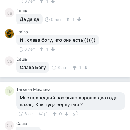
6 лет
1
Саша
Са
Да да да
6 лет
1
Lorina
И , слава богу, что они есть)))))))
6 лет
1
Саша
Са
Слава Богу
6 лет
1
Татьяна Миклина
ТМ
Мне последний раз было хорошо два года
назад. Как туда вернуться?
6 лет
1
0
Саша
Са