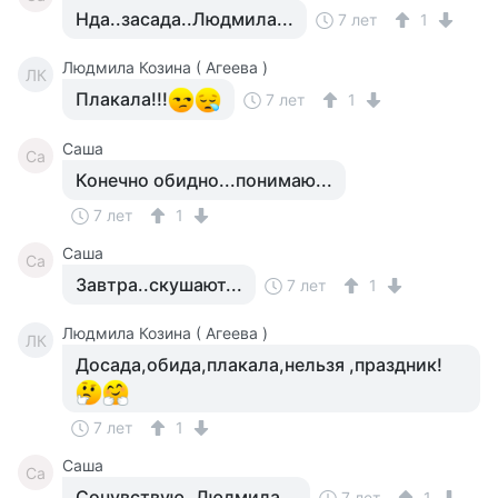
Нда..засада..Людмила...
7 лет
1
Людмила Козина ( Агеева )
ЛК
Плакала!!!
7 лет
1
Саша
Са
Конечно обидно...понимаю...
7 лет
1
Саша
Са
Завтра..скушают...
7 лет
1
Людмила Козина ( Агеева )
ЛК
Досада,обида,плакала,нельзя ,праздник!
7 лет
1
Саша
Са
Сочувствую..Людмила...
7 лет
1