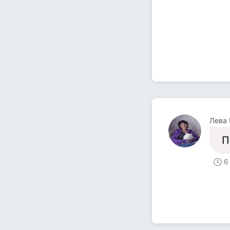
Лева
П
6