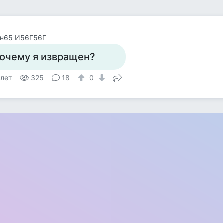
ен65 И56Г56Г
очему я извращен?
 лет
325
18
0