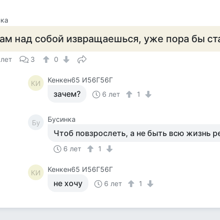
нка
ам над собой извращаешься, уже пора бы ст
 лет
3
0
Кенкен65 И56Г56Г
КИ
зачем?
6 лет
1
Бусинка
Бу
Чтоб повзрослеть, а не быть всю жизнь 
6 лет
1
Кенкен65 И56Г56Г
КИ
не хочу
6 лет
1