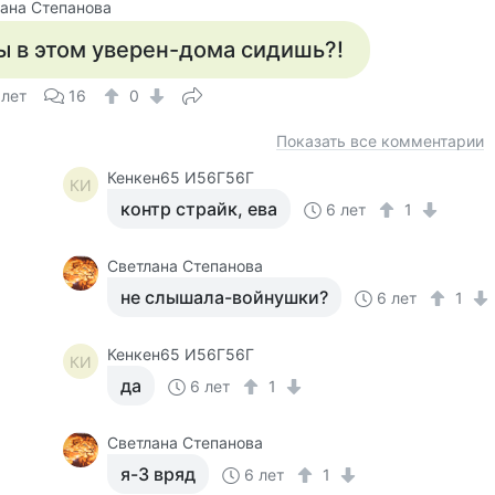
ана Степанова
ы в этом уверен-дома сидишь?!
 лет
16
0
Показать все комментарии
Кенкен65 И56Г56Г
КИ
контр страйк, ева
6 лет
1
Светлана Степанова
не слышала-войнушки?
6 лет
1
Кенкен65 И56Г56Г
КИ
да
6 лет
1
Светлана Степанова
я-3 вряд
6 лет
1