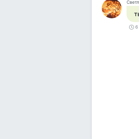
Светл
т
6