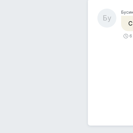
Буси
Бу
С
6