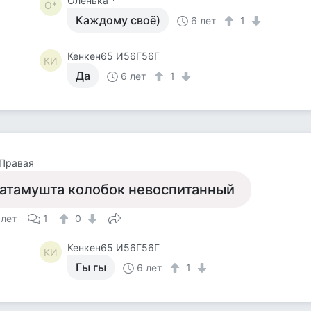
Оленька *
О*
Каждому своё)
6 лет
1
Кенкен65 И56Г56Г
КИ
Да
6 лет
1
 Правая
атамушта колобок невоспитанный
 лет
1
0
Кенкен65 И56Г56Г
КИ
Гы гы
6 лет
1