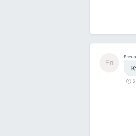
Елена
Ел
К
6