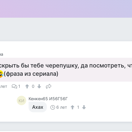
на
скрыть бы тебе черепушку, да посмотреть, ч
(фраза из сериала)
 лет
1
0
Кенкен65 И56Г56Г
КИ
Ахах
6 лет
1