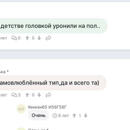
 детстве головкой уронили на пол..
 лет
0
0
ка *
амовлюблённый тип,да и всего та)
 лет
3
0
Кенкен65 И56Г56Г
КИ
Очень
6 лет
1