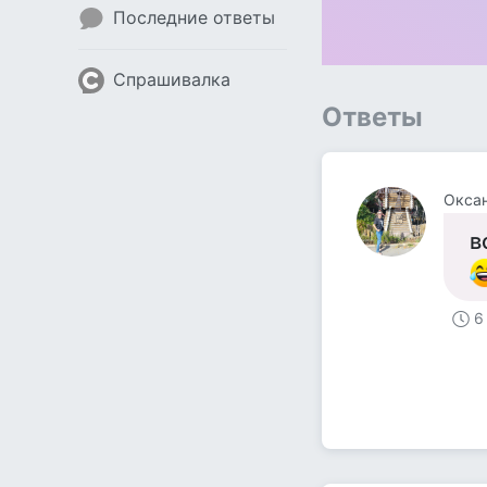
Последние ответы
Спрашивалка
Ответы
Окса
в
6