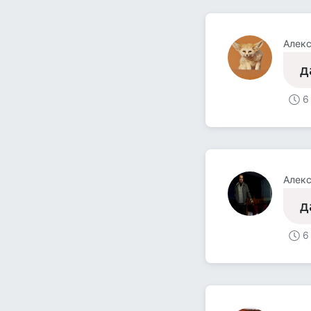
Алек
д
6
Алек
д
6