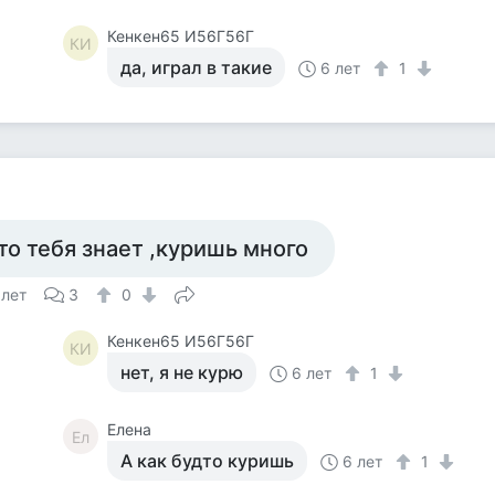
Кенкен65 И56Г56Г
КИ
да, играл в такие
6 лет
1
то тебя знает ,куришь много
 лет
3
0
Кенкен65 И56Г56Г
КИ
нет, я не курю
6 лет
1
Елена
Ел
А как будто куришь
6 лет
1