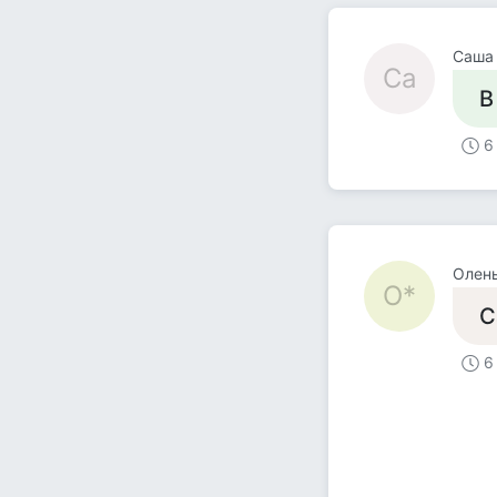
Саша
Са
В
6
Олень
О*
С
6