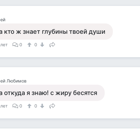
сей
а кто ж знает глубины твоей души
 лет
0
0
сей Любимов
а откуда я знаю! с жиру бесятся
 лет
0
0