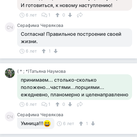
И готовиться, к новому наступлению!
6 лет
1
0
Серафима Червякова
СЧ
Согласна! Правильное построение своей
жизни.
6 лет
1
( * ; *)Татьяна Наумова
принимаем... столько-сколько
положено...частями...порциями...
ежедневно, планомерно и целенаправленно
6 лет
1
0
Серафима Червякова
СЧ
Умница!!!
6 лет
1