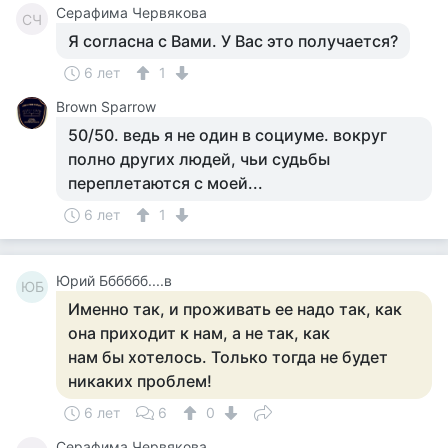
Серафима Червякова
СЧ
Я согласна с Вами. У Вас это получается?
6 лет
1
Brown Sparrow
50/50. ведь я не один в социуме. вокруг
полно других людей, чьи судьбы
переплетаются с моей...
6 лет
1
Юрий Бббббб....в
ЮБ
Именно так, и проживать ее надо так, как
она приходит к нам, а не так, как
нам бы хотелось. Только тогда не будет
никаких проблем!
6 лет
6
0
Серафима Червякова