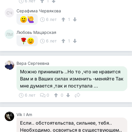
6 лет
1
Серафима Червякова
СЧ
6 лет
1
Любовь Мацарская
ЛМ
6 лет
1
Вера Сергеевна
Можно принимать ..Но то ,что не нравится
Вам и в Ваших силах изменить -меняйте Так
мне думается ,так и поступала ...
6 лет
0
0
Vik I Am
Если.. обстоятельства, сильнее, тебя..
Необходимо, освоиться в существующем..