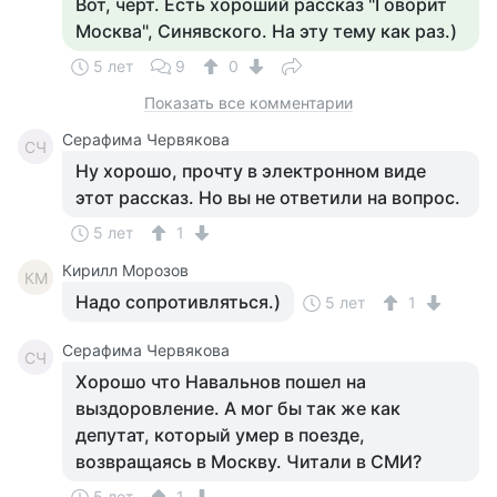
Вот, черт. Есть хороший рассказ "Говорит
Москва", Синявского. На эту тему как раз.)
5 лет
9
0
Показать все комментарии
Серафима Червякова
СЧ
Ну хорошо, прочту в электронном виде
этот рассказ. Но вы не ответили на вопрос.
5 лет
1
Кирилл Морозов
КМ
Надо сопротивляться.)
5 лет
1
Серафима Червякова
СЧ
Хорошо что Навальнов пошел на
выздоровление. А мог бы так же как
депутат, который умер в поезде,
возвращаясь в Москву. Читали в СМИ?
5 лет
1