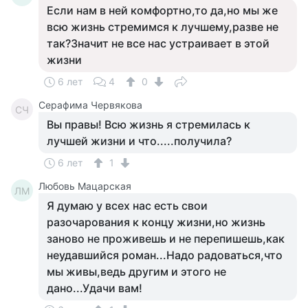
Если нам в ней комфортно,то да,но мы же
всю жизнь стремимся к лучшему,разве не
так?Значит не все нас устраивает в этой
жизни
6 лет
4
0
Серафима Червякова
СЧ
Вы правы! Всю жизнь я стремилась к
лучшей жизни и что.....получила?
6 лет
1
Любовь Мацарская
ЛМ
Я думаю у всех нас есть свои
разочарования к концу жизни,но жизнь
заново не проживешь и не перепишешь,как
неудавшийся роман...Надо радоваться,что
мы живы,ведь другим и этого не
дано...Удачи вам!