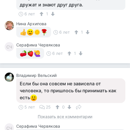
дружат и знают друг друга.
6 лет
1
Нина Архипова
6 лет
1
Серафима Червякова
СЧ
6 лет
1
Владимир Вельский
Если бы она совсем не зависела от
человека, то пришлось бы принимать как
есть
5 лет
25
0
Показать все комментарии
Серафима Червякова
СЧ