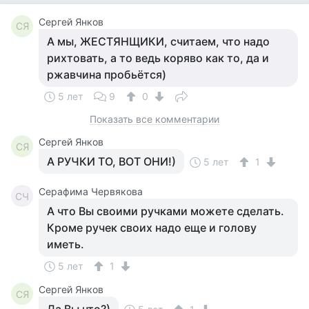
Сергей Янков
СЯ
А мы, ЖЕСТЯНЩИКИ, считаем, что надо
рихтовать, а то ведь коряво как то, да и
ржавчина пробьётся)
5 лет
9
0
Показать все комментарии
Сергей Янков
СЯ
А РУЧКИ ТО, ВОТ ОНИ!)
5 лет
1
Серафима Червякова
СЧ
А что Вы своими ручками можете сделать.
Кроме ручек своих надо еще и голову
иметь.
5 лет
1
Сергей Янков
СЯ