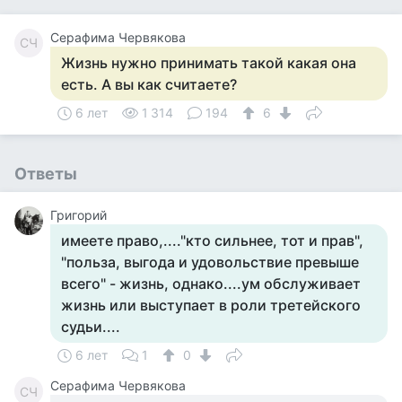
Серафима Червякова
СЧ
Жизнь нужно принимать такой какая она
есть. А вы как считаете?
6 лет
1 314
194
6
Ответы
Григорий
имеете право,...."кто сильнее, тот и прав",
"польза, выгода и удовольствие превыше
всего" - жизнь, однако....ум обслуживает
жизнь или выступает в роли третейского
судьи....
6 лет
1
0
Серафима Червякова
СЧ