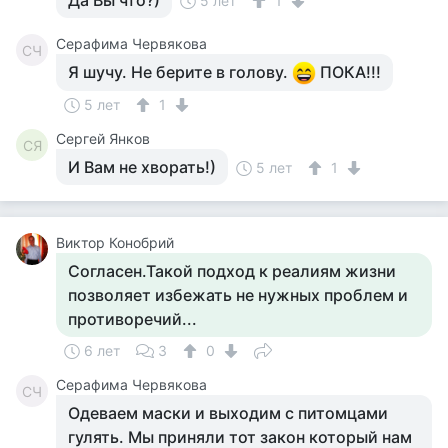
Да Вы что?)
5 лет
1
Серафима Червякова
СЧ
Я шучу. Не берите в голову.
ПОКА!!!
5 лет
1
Сергей Янков
СЯ
И Вам не хворать!)
5 лет
1
Виктор Конобрий
Согласен.Такой подход к реалиям жизни
позволяет избежать не нужных проблем и
противоречий...
6 лет
3
0
Серафима Червякова
СЧ
Одеваем маски и выходим с питомцами
гулять. Мы приняли тот закон который нам