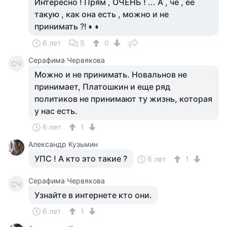
Интересно ! Прям , ОЧЕНЬ ! ... А , чё , её
такую , как она есть , можно и не
принимать ?!
6 лет
5
0
Серафима Червякова
СЧ
Можно и не принимать. Новальнов не
принимает, Платошкин и еще ряд
политиков не принимают ту жизнь, которая
у нас есть.
6 лет
1
Aлександр Кузьмин
УПС ! А кто это такие ?
6 лет
1
Серафима Червякова
СЧ
Узнайте в интернете кто они.
6 лет
1