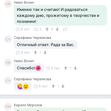
Helen Brown
HB
Именно так и считаю! И радоваться
каждому дню, прожитому в творчестве и
познании!
6 лет
3
0
Серафима Червякова
СЧ
Отличный ответ. Рада за Вас.
6 лет
1
Helen Brown
HB
Спасибо!
6 лет
1
Серафима Червякова
СЧ
6 лет
1
Кирилл Морозов
КМ