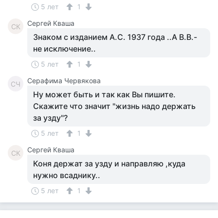
5 лет
1
Сергей Кваша
СК
Знаком с изданием А.С. 1937 года ..А В.В.-
не исключение..
5 лет
1
Серафима Червякова
СЧ
Ну может быть и так как Вы пишите.
Скажите что значит "жизнь надо держать
за узду"?
5 лет
1
Сергей Кваша
СК
Коня держат за узду и направляю ,куда
нужно всаднику..
5 лет
1