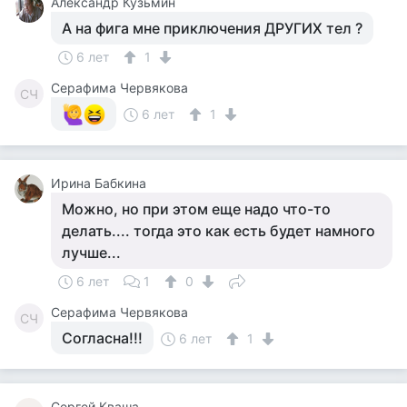
Aлександр Кузьмин
А на фига мне приключения ДРУГИХ тел ?
6 лет
1
Серафима Червякова
СЧ
6 лет
1
Ирина Бабкина
Можно, но при этом еще надо что-то
делать.... тогда это как есть будет намного
лучше...
6 лет
1
0
Серафима Червякова
СЧ
Согласна!!!
6 лет
1
Сергей Кваша