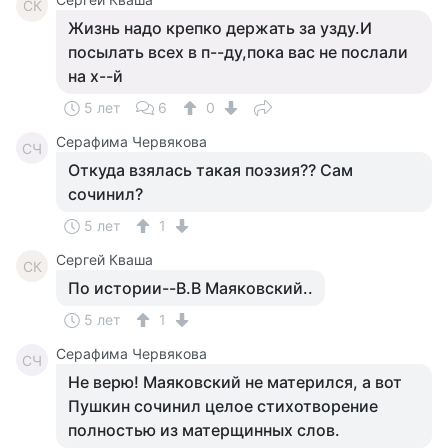
СК
Жизнь надо крепко держать за узду.И
посылать всех в п--ду,пока вас не послали
на х--й
5 лет
6
0
Серафима Червякова
СЧ
Откуда взялась такая поэзия?? Сам
сочинил?
5 лет
1
Сергей Кваша
СК
По истории--В.В Маяковский..
5 лет
1
Серафима Червякова
СЧ
Не верю! Маяковский не матерился, а вот
Пушкин сочинил целое стихотворение
полностью из матерщинных слов.