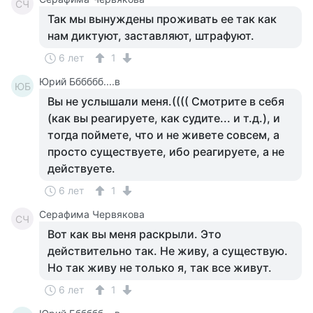
СЧ
Так мы вынуждены проживать ее так как
нам диктуют, заставляют, штрафуют.
6 лет
1
Юрий Бббббб....в
ЮБ
Вы не услышали меня.(((( Смотрите в себя
(как вы реагируете, как судите... и т.д.), и
тогда поймете, что и не живете совсем, а
просто существуете, ибо реагируете, а не
действуете.
6 лет
1
Серафима Червякова
СЧ
Вот как вы меня раскрыли. Это
действительно так. Не живу, а существую.
Но так живу не только я, так все живут.
6 лет
1