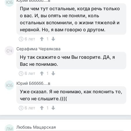
Юрий Бббббб....в
ЮБ
При чем тут остальные, когда речь только
о вас. И, вы опять не поняли, коль
остальных вспомнили, о жизни тяжелой и
нервной. Но, я вам говорю о другом.
6 лет
1
Серафима Червякова
СЧ
Ну так скажите о чем Вы говорите. ДА, я
Вас не понимаю.
6 лет
1
Юрий Бббббб....в
ЮБ
Уже сказал. Я не понимаю, как пояснить то,
чего не слышите.((((
6 лет
1
Любовь Мацарская
ЛМ