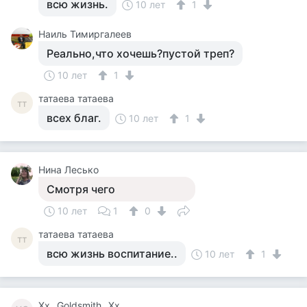
всю жизнь.
10 лет
1
Наиль Тимиргалеев
Реально,что хочешь?пустой треп?
10 лет
1
татаева татаева
тт
всех благ.
10 лет
1
Нина Лесько
Смотря чего
10 лет
1
0
татаева татаева
тт
всю жизнь воспитание..
10 лет
1
Хх_ Goldsmith _Хх