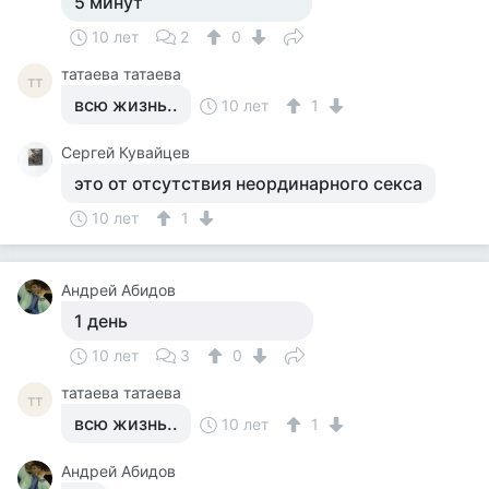
5 минут
10 лет
2
0
татаева татаева
тт
всю жизнь..
10 лет
1
Сергей Кувайцев
это от отсутствия неординарного секса
10 лет
1
Андрей Абидов
1 день
10 лет
3
0
татаева татаева
тт
всю жизнь..
10 лет
1
Андрей Абидов