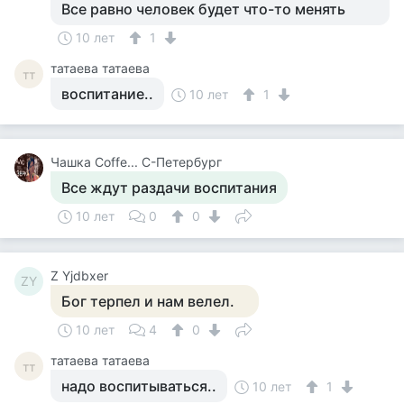
Все равно человек будет что-то менять
10 лет
1
татаева татаева
тт
воспитание..
10 лет
1
Чашка Cоffe... С-Петербург
Все ждут раздачи воспитания
10 лет
0
0
Z Yjdbxer
ZY
Бог терпел и нам велел.
10 лет
4
0
татаева татаева
тт
надо воспитываться..
10 лет
1