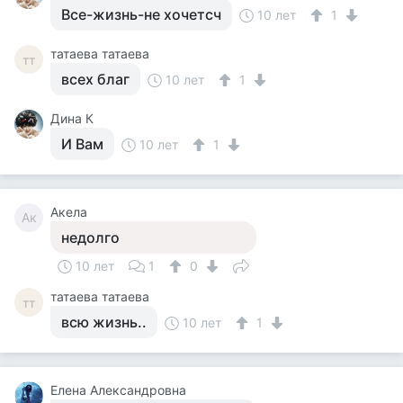
Все-жизнь-не хочетсч
10 лет
1
татаева татаева
тт
всех благ
10 лет
1
Дина К
И Вам
10 лет
1
Акела
Ак
недолго
10 лет
1
0
татаева татаева
тт
всю жизнь..
10 лет
1
Елена Александровна