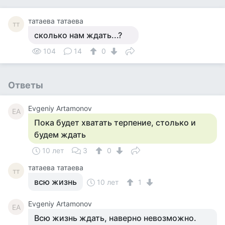
татаева татаева
тт
сколько нам ждать...?
104
14
0
Ответы
Evgeniy Artamonov
EA
Пока будет хватать терпение, столько и
будем ждать
10 лет
3
0
татаева татаева
тт
всю жизнь
10 лет
1
Evgeniy Artamonov
EA
Всю жизнь ждать, наверно невозможно.