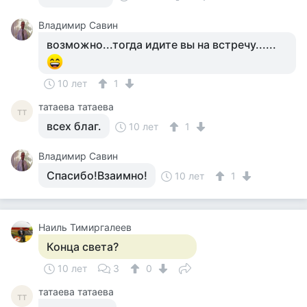
Владимир Савин
возможно...тогда идите вы на встречу......
10 лет
1
татаева татаева
тт
всех благ.
10 лет
1
Владимир Савин
Спасибо!Взаимно!
10 лет
1
Наиль Тимиргалеев
Конца света?
10 лет
3
0
татаева татаева
тт