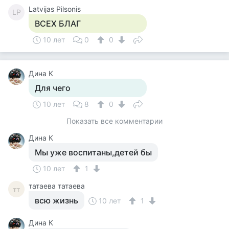
Latvijas Pilsonis
LP
ВСЕХ БЛАГ
10 лет
0
0
Дина К
Для чего
10 лет
8
0
Показать все комментарии
Дина К
Мы уже воспитаны,детей бы
10 лет
1
татаева татаева
тт
всю жизнь
10 лет
1
Дина К