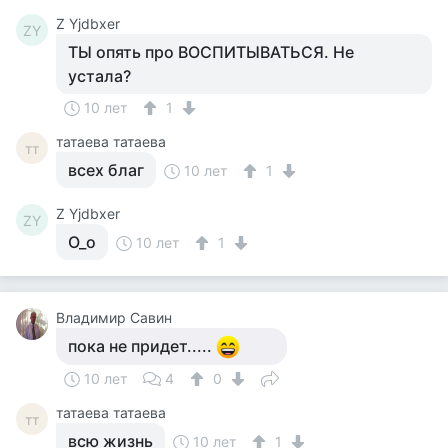
Z Yjdbxer
ZY
ТЫ опять про ВОСПИТЫВАТЬСЯ. Не
устала?
10 лет
1
татаева татаева
тт
всех благ
10 лет
1
Z Yjdbxer
ZY
O_o
10 лет
1
Владимир Савин
пока не придет.....
10 лет
4
0
татаева татаева
тт
всю жизнь
10 лет
1