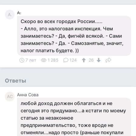
А.
А.
Скоро во всех городах России.....
- Алло, это налоговая инспекция. Чем
занимаетесь? - Да, фигнёй всякой. - Сами
занимаетесь? - Да. - Самозанятые, значит,
налог платить будете. ))
7 лет
1 285
124
26
Ответы
Анна Сова
АС
любой доход должен облагаться и не
сегодня это придумано...а кстати по моему
статью за незаконное
предпринимательство, тоже вроде не
отменяли...надо просто (раньше покупали