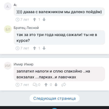
А.
А.
)))) даааа с валежником мы далеко пойдём)
7 лет
1
Братец Лесной
БЛ
так за это три года назад сажали! ты не в
курсе?
7 лет
1
Имир Имир
ИИ
заплатил налоги и сплю спакойно ..на
вокзалах ...парках..и лавочках
7 лет
0
0
Следующая страница