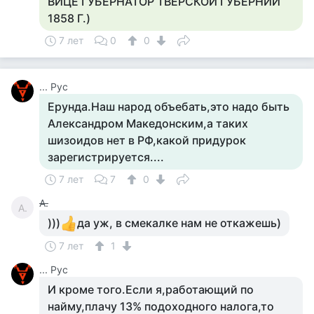
ВИЦЕ ГУБЕРНАТОР ТВЕРСКОЙ ГУБЕРНИИ
1858 Г.)
7 лет
0
0
... Рус
Ерунда.Наш народ объебать,это надо быть
Александром Македонским,а таких
шизоидов нет в РФ,какой придурок
зарегистрируется....
7 лет
7
0
А.
А.
)))
да уж, в смекалке нам не откажешь)
7 лет
1
... Рус
И кроме того.Если я,работающий по
найму,плачу 13% подоходного налога,то