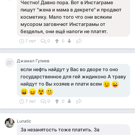
Честно! Давно пора. Вот в Инстаграме
пишут "жена и мама в декрете" и продают
косметику. Мало того что они всяким
мусором заговнчют Инстаграмы от
безделья, они ещё налоги не платят.
7 лет
0
0
Джамал Гулиев
ДГ
если нефть найдут у Вас во дворе то оно
государственное для гей жидиконо А траву
найдут то Вы хозяев и плати всем
7 лет
0
0
Lunatic
За незанятость тоже платить. За