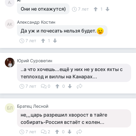
А.
А.
Они не откажутся)
7 лет
1
Александр Костин
АК
Да уж и почесать нельзя будет.
7 лет
1
Юрий Суровегин
..а что хочешь...ещё у них не у всех яхты с
теплоход и виллы на Канарах...
7 лет
0
0
Братец Лесной
БЛ
не,,,царь разрешил хворост в тайге
собирать-Россия встаёт с колен...
7 лет
2
0