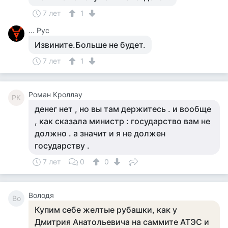
7 лет
1
... Рус
Извините.Больше не будет.
7 лет
1
Роман Кроллау
РК
денег нет , но вы там держитесь . и вообще
, как сказала министр : государство вам не
должно . а значит и я не должен
государству .
7 лет
0
0
Володя
Во
Купим себе желтые рубашки, как у
Дмитрия Анатольевича на саммите АТЭС и