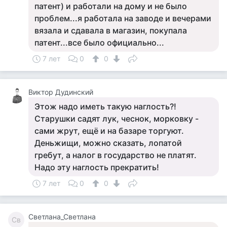
патент) и работали на дому и не было
проблем...я работала на заводе и вечерами
вязала и сдавала в магазин, покупала
патент...все было официально...
7 лет
0
0
Виктор Дудинский
Этож надо иметь такую наглость?!
Старушки садят лук, чеснок, морковку -
сами жрут, ещё и на базаре торгуют.
Деньжищи, можно сказать, лопатой
гребут, а налог в государство не платят.
Надо эту наглость прекратить!
7 лет
0
0
Светлана_Светлана
Св