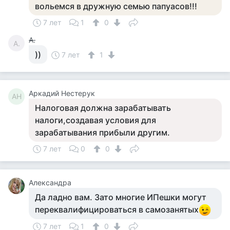
вольемся в дружную семью папуасов!!!
7 лет
1
0
А.
А.
))
7 лет
1
Аркадий Нестерук
АН
Налоговая должна зарабатывать
налоги,создавая условия для
зарабатывания прибыли другим.
7 лет
0
0
Александра
Да ладно вам. Зато многие ИПешки могут
переквалифицироваться в самозанятых
7 лет
1
0