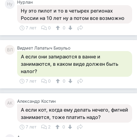
Нурлан
Ну
Ну это пилот и то в четырех регионах
России на 10 лет ну а потом все возможно
7 лет
0
0
Видмет Лапатыч Бизульо
ВЛ
А если они запираются в ванне и
занимаются, в каком виде должен быть
налог?
7 лет
0
0
Александр Костин
АК
А если кот, когда ему делать нечего, фигней
занимается, тоже платить надо?
7 лет
2
0