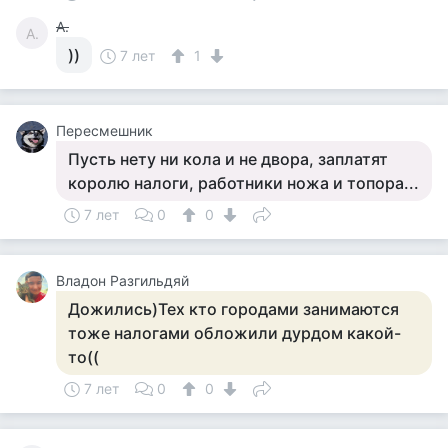
А.
А.
))
7 лет
1
Пересмешник
Пусть нету ни кола и не двора, заплатят
королю налоги, работники ножа и топора...
7 лет
0
0
Владон Разгильдяй
Дожились)Тех кто городами занимаются
тоже налогами обложили дурдом какой-
то((
7 лет
0
0