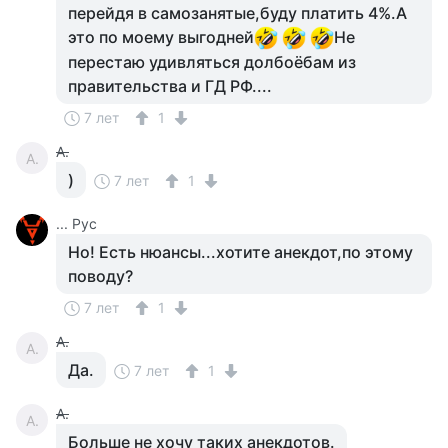
перейдя в самозанятые,буду платить 4%.А
это по моему выгодней
Не
перестаю удивляться долбоёбам из
правительства и ГД РФ....
7 лет
1
А.
А.
)
7 лет
1
... Рус
Но! Есть нюансы...хотите анекдот,по этому
поводу?
7 лет
1
А.
А.
Да.
7 лет
1
А.
А.
Больше не хочу таких анекдотов.