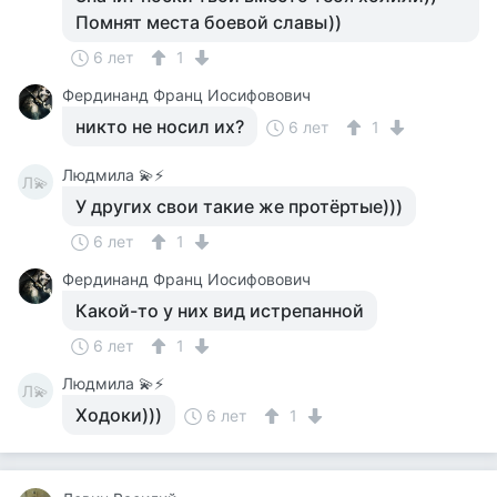
Помнят места боевой славы))
6 лет
1
Фердинанд Франц Иосифовович
никто не носил их?
6 лет
1
Людмила 💫⚡
Л💫
У других свои такие же протёртые)))
6 лет
1
Фердинанд Франц Иосифовович
Какой-то у них вид истрепанной
6 лет
1
Людмила 💫⚡
Л💫
Ходоки)))
6 лет
1