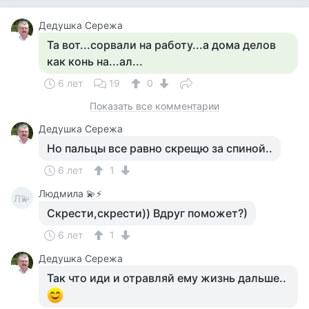
Дедушка Сережа
Та вот...сорвали на работу...а дома делов
как конь на...ал...
6 лет
19
0
Показать все комментарии
Дедушка Сережа
Но пальцы все равно скрещю за спиной..
6 лет
1
Людмила 💫⚡
Л💫
Скрести,скрести)) Вдруг поможет?)
6 лет
1
Дедушка Сережа
Так что иди и отравляй ему жизнь дальше..