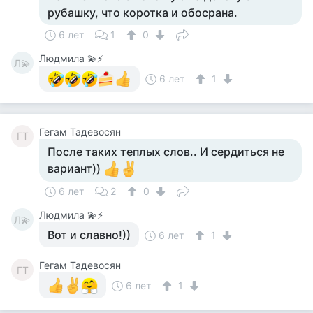
рубашку, что коротка и обосрана.
6 лет
1
0
Людмила 💫⚡
Л💫
6 лет
1
Гегам Тадевосян
ГТ
После таких теплых слов.. И сердиться не
вариант))
6 лет
2
0
Людмила 💫⚡
Л💫
Вот и славно!))
6 лет
1
Гегам Тадевосян
ГТ
6 лет
1