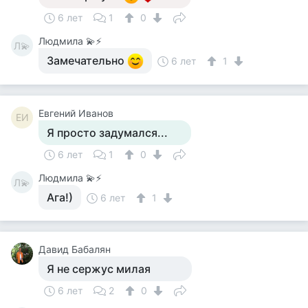
6 лет
1
0
Людмила 💫⚡
Л💫
Замечательно
6 лет
1
Евгений Иванов
ЕИ
Я просто задумался...
6 лет
1
0
Людмила 💫⚡
Л💫
Ага!)
6 лет
1
Давид Бабалян
Я не сержус милая
6 лет
2
0