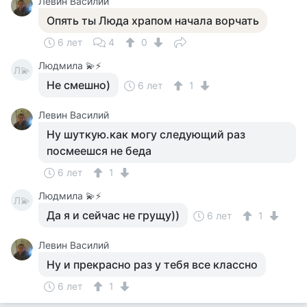
Левин Василий
Опять ты Люда храпом начала ворчать
6 лет
4
0
Людмила 💫⚡
Л💫
Не смешно)
6 лет
1
Левин Василий
Ну шуткую.как могу следующий раз
посмеешся не беда
6 лет
1
Людмила 💫⚡
Л💫
Да я и сейчас не грущу))
6 лет
1
Левин Василий
Ну и прекрасно раз у тебя все классно
6 лет
1