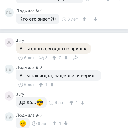
Людмила 💫⚡
Л💫
Кто его знает?))
6 лет
1
Jury
Ju
А ты опять сегодня не пришла
6 лет
3
0
Людмила 💫⚡
Л💫
А ты так ждал, надеялся и верил..
6 лет
1
Jury
Ju
Да да...
6 лет
1
Людмила 💫⚡
Л💫
6 лет
1