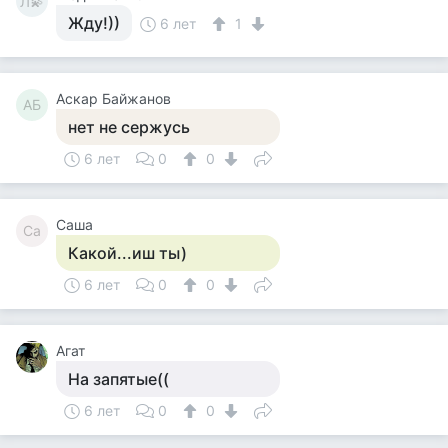
Л💫
Жду!))
6 лет
1
Аскар Байжанов
АБ
нет не сержусь
6 лет
0
0
Саша
Са
Какой...иш ты)
6 лет
0
0
Агат
На запятые((
6 лет
0
0