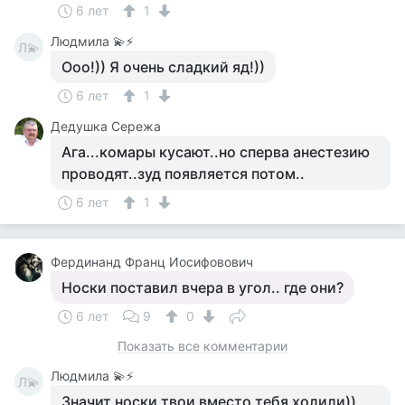
6 лет
1
Людмила 💫⚡
Л💫
Ооо!)) Я очень сладкий яд!))
6 лет
1
Дедушка Сережа
Ага...комары кусают..но сперва анестезию
проводят..зуд появляется потом..
6 лет
1
Фердинанд Франц Иосифовович
Носки поставил вчера в угол.. где они?
6 лет
9
0
Показать все комментарии
Людмила 💫⚡
Л💫
Значит носки твои вместо тебя холили))