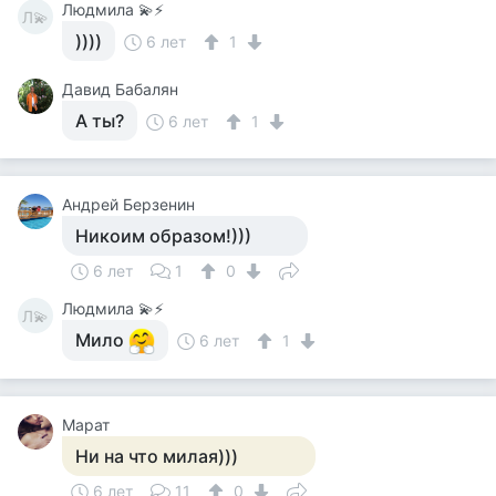
Людмила 💫⚡
Л💫
))))
6 лет
1
Давид Бабалян
А ты?
6 лет
1
Андрей Берзенин
Никоим образом!)))
6 лет
1
0
Людмила 💫⚡
Л💫
Мило
6 лет
1
Марат
Ни на что милая)))
6 лет
11
0