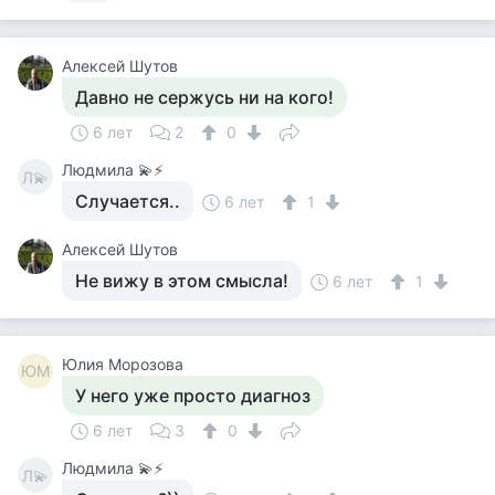
Алексей Шутов
Давно не сержусь ни на кого!
6 лет
2
0
Людмила 💫⚡
Л💫
Случается..
6 лет
1
Алексей Шутов
Не вижу в этом смысла!
6 лет
1
Юлия Морозова
ЮМ
У него уже просто диагноз
6 лет
3
0
Людмила 💫⚡
Л💫