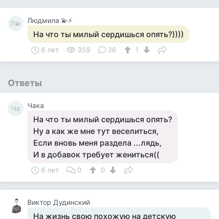
Людмила 💫⚡
Л💫
На что ты милый сердишься опять?))))
6 лет
359
26
1
Ответы
Чака
Ча
На что ты милый сердишься опять?
Ну а как же мне тут веселиться,
Если вновь меня раздела ...лядь,
И в добавок требует жениться((
6 лет
0
0
Виктор Дудинский
На жизнь свою похожую на детскую