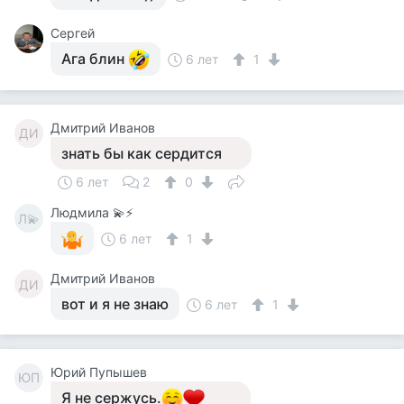
Сергей
Ага блин
6 лет
1
Дмитрий Иванов
ДИ
знать бы как сердится
6 лет
2
0
Людмила 💫⚡
Л💫
6 лет
1
Дмитрий Иванов
ДИ
вот и я не знаю
6 лет
1
Юрий Пупышев
ЮП
Я не сержусь.