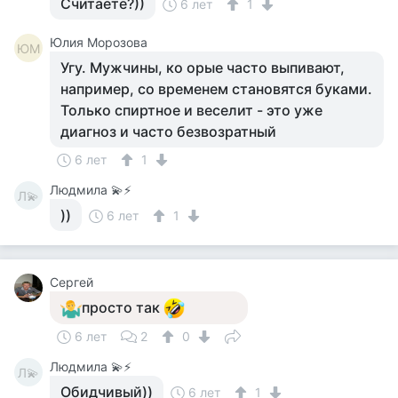
Считаете?))
6 лет
1
Юлия Морозова
ЮМ
Угу. Мужчины, ко орые часто выпивают,
например, со временем становятся буками.
Только спиртное и веселит - это уже
диагноз и часто безвозратный
6 лет
1
Людмила 💫⚡
Л💫
))
6 лет
1
Сергей
просто так
6 лет
2
0
Людмила 💫⚡
Л💫
Обидчивый))
6 лет
1