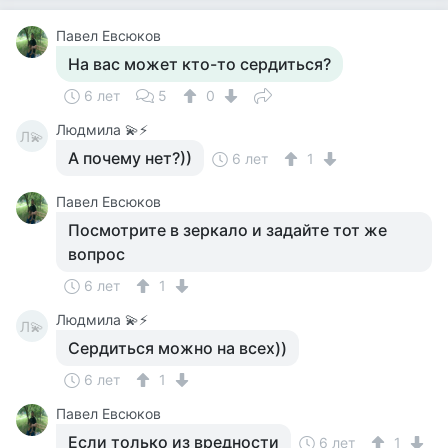
Павел Евсюков
На вас может кто-то сердиться?
6 лет
5
0
Людмила 💫⚡
Л💫
А почему нет?))
6 лет
1
Павел Евсюков
Посмотрите в зеркало и задайте тот же
вопрос
6 лет
1
Людмила 💫⚡
Л💫
Сердиться можно на всех))
6 лет
1
Павел Евсюков
Если только из вредности
6 лет
1