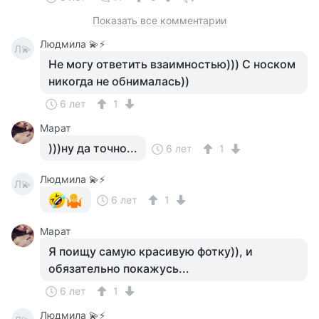
Показать все комментарии
Людмила 💫⚡
Л💫
Не могу ответить взаимностью))) С носком
никогда не обнималась))
6 лет
1
Марат
)))ну да точно...
6 лет
1
Людмила 💫⚡
Л💫
6 лет
1
Марат
Я поищу самую красивую фотку)), и
обязательно покажусь...
6 лет
1
Людмила 💫⚡