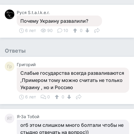
Руся S.t.a.l.k.e.r.
Почему Украину развалили?
6 лет
90
10
0
Ответы
Григорий
Гр
Слабые государства всегда разваливаются
,Примером тому можно считать не только
Украину , но и Россию
6 лет
0
0
Я-За Тобой
ЯТ
огб этом слишком много болтали чтобы не
стыдно отвечать на вопрос))