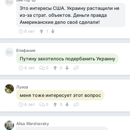
ВШ
Это интересы США. Украину растащили не
из-за страт. объектов. Деньги правда
Американские дело своё сделали!
6 лет
1
Епифания
Еп
Путину захотелось подербанить Украину
6 лет
0
0
Луиза
меня тоже интересует этот вопрос
6 лет
0
0
Alisa Warshavsky