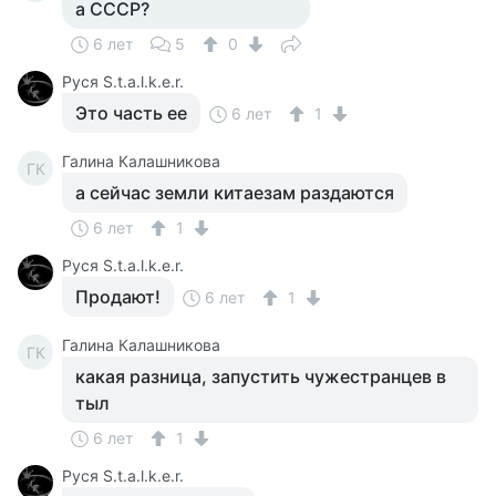
а СССР?
6 лет
5
0
Руся S.t.a.l.k.e.r.
Это часть ее
6 лет
1
Галина Калашникова
ГК
а сейчас земли китаезам раздаются
6 лет
1
Руся S.t.a.l.k.e.r.
Продают!
6 лет
1
Галина Калашникова
ГК
какая разница, запустить чужестранцев в
тыл
6 лет
1
Руся S.t.a.l.k.e.r.