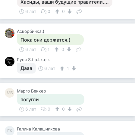
Хасиды, ваши будущие правители....
6 лет
0
0
Аскорбинка.)
Пока они держатся.)
6 лет
1
0
Руся S.t.a.l.k.e.r.
Дааа
6 лет
1
Mарго Беккер
MБ
погугли
6 лет
0
0
Галина Калашникова
ГК