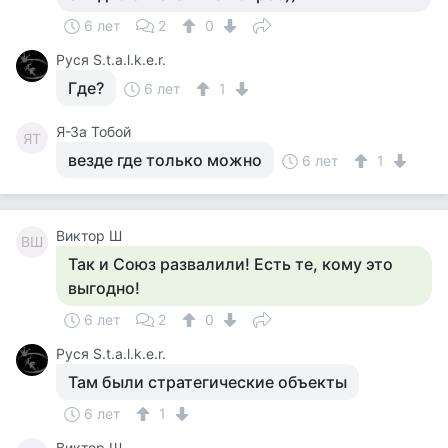
6 лет
2
0
Руся S.t.a.l.k.e.r.
Где?
6 лет
1
Я-За Тобой
ЯТ
везде где только можно
6 лет
1
Виктор Ш
ВШ
Так и Союз развалили! Есть те, кому это
выгодно!
6 лет
2
0
Руся S.t.a.l.k.e.r.
Там были стратегические объекты
6 лет
1
Виктор Ш