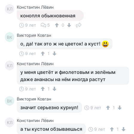
Константин Лёвин
КЛ
конопля обыкновенная
9 лет
5
0
Виктория Ковган
ВК
о, да! так это ж не цветок! а куст!
9 лет
1
Константин Лёвин
КЛ
у меня цветёт и фиолетовым и зелёным
даже ананасы на нём иногда растут
9 лет
1
Виктория Ковган
ВК
значит серьезно курнул!
9 лет
1
Константин Лёвин
КЛ
а ты кустом обзываешься
9 лет
1