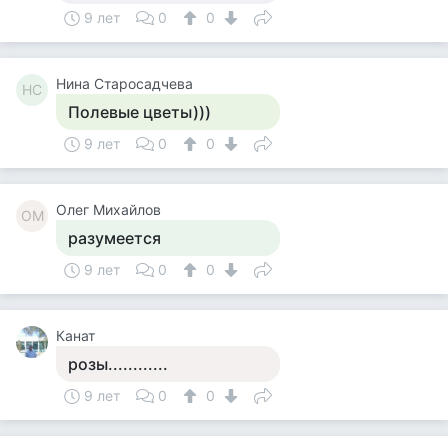
9 лет
0
0
Нина Старосадчева
НС
Полевые цветы)))
9 лет
0
0
Олег Михайлов
ОМ
разумеется
9 лет
0
0
Канат
розы............
9 лет
0
0