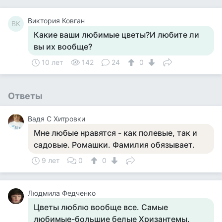
Виктория Ковган
ВК
Какие ваши любимые цветы?И любите ли
вы их вообще?
10 лет
142
24
0
Ответы
Вадя С Хитровки
Мне любые нравятся - как полевые, так и
садовые. Ромашки. Фамилия обязывает.
9 лет
0
0
Людмила Федченко
Цветы люблю вообще все. Самые
любимые-большие белые Хризантемы.