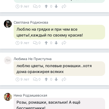
9 лет
0
0
Светлана Родионова
Люблю на грядке и при чем все
цветы!,каждый по своему красив!
9 лет
0
0
Любима Не Приступна
ЛН
люблю цветы, полевые ромашки..хотя
дома оранжирея всяких
9 лет
0
0
Нина Родзишевская
Розы, ромашки, васильки! А ещё
бессмертники!