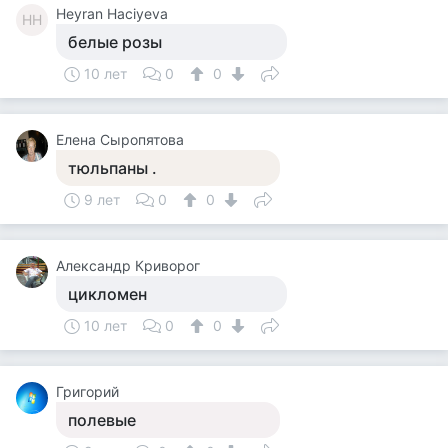
Heyran Haciyeva
HH
белые розы
10 лет
0
0
Елена Сыропятова
тюльпаны .
9 лет
0
0
Александр Криворог
цикломен
10 лет
0
0
Григорий
полевые