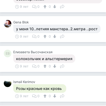
9 лет
0
0
Gena Blok
у меня 10..летняя манстера..2.метра ..рост
9 лет
0
0
Елизавета Высочанская
ЕВ
колокольчик и альстермерия
9 лет
0
0
Ismail Kerimov
Розы красные как кровь
9 лет
0
0