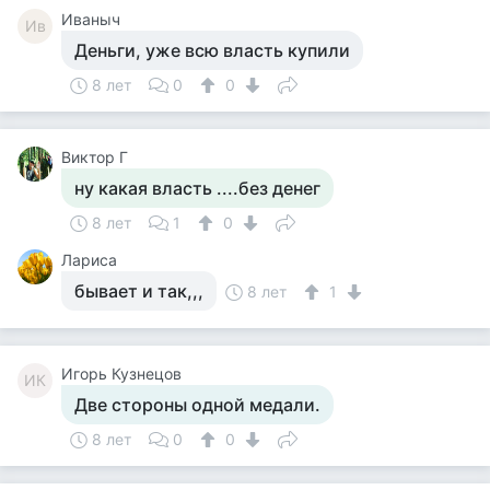
Иваныч
Ив
Деньги, уже всю власть купили
8 лет
0
0
Виктор Г
ну какая власть ....без денег
8 лет
1
0
Лариса
бывает и так,,,
8 лет
1
Игорь Кузнецов
ИК
Две стороны одной медали.
8 лет
0
0