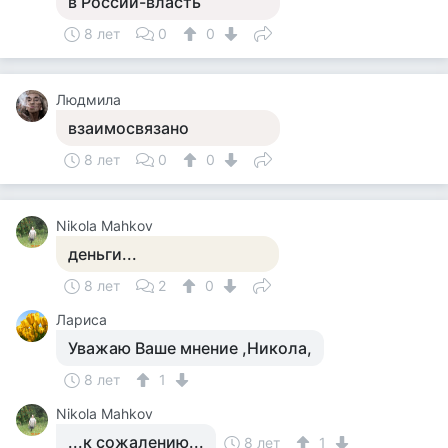
в России-власть
8 лет
0
0
Людмила
взаимосвязано
8 лет
0
0
Nikola Mahkov
деньги...
8 лет
2
0
Лариса
Уважаю Ваше мнение ,Никола,
8 лет
1
Nikola Mahkov
...к сожалению...
8 лет
1