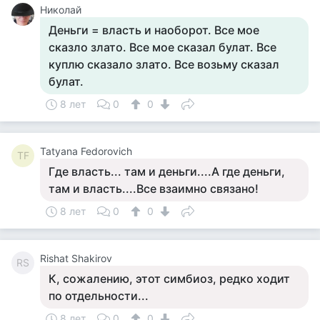
Николай
Деньги = власть и наоборот. Все мое
сказло злато. Все мое сказал булат. Все
куплю сказало злато. Все возьму сказал
булат.
8 лет
0
0
Tatyana Fedorovich
TF
Где власть... там и деньги....А где деньги,
там и власть....Все взаимно связано!
8 лет
0
0
Rishat Shakirov
RS
К, сожалению, этот симбиоз, редко ходит
по отдельности...
8 лет
0
0