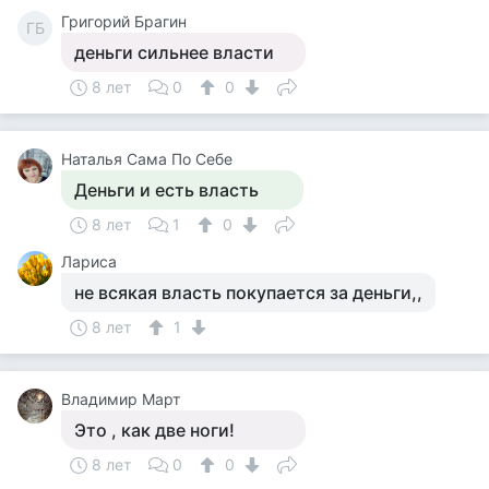
Григорий Брагин
ГБ
деньги сильнее власти
8 лет
0
0
Наталья Сама По Себе
Деньги и есть власть
8 лет
1
0
Лариса
не всякая власть покупается за деньги,,
8 лет
1
Владимир Март
Это , как две ноги!
8 лет
0
0