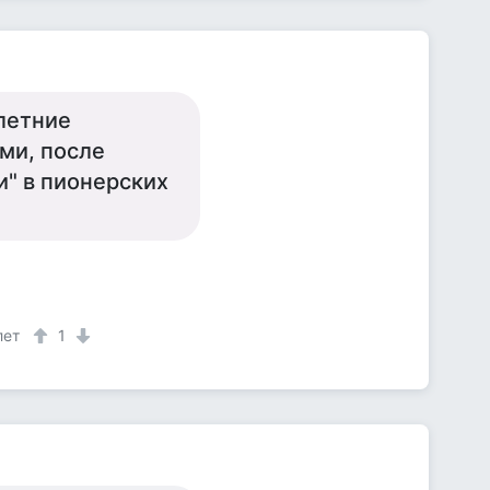
 летние
ми, после
и" в пионерских
лет
1