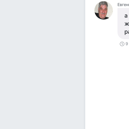
Евген
а
ж
р
9