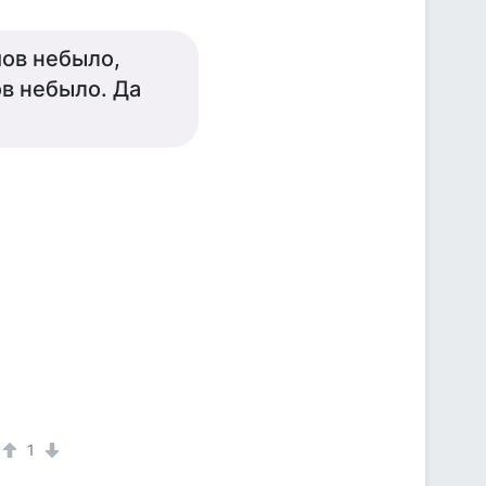
мов небыло,
в небыло. Да
1