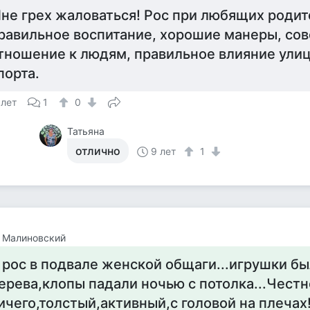
не грех жаловаться! Рос при любящих родит
равильное воспитание, хорошие манеры, со
тношение к людям, правильное влияние улиц
порта.
 лет
1
0
Татьяна
отлично
9 лет
1
 Малиновский
 рос в подвале женской общаги...игрушки бы
ерева,клопы падали ночью с потолка...Честн
ичего,толстый,активный,с головой на плечах