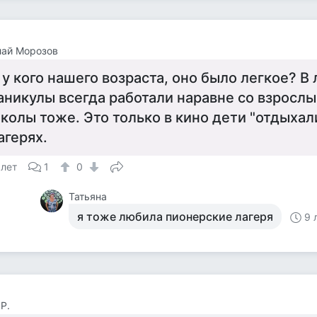
лай Морозов
 у кого нашего возраста, оно было легкое? В
аникулы всегда работали наравне со взрослы
колы тоже. Это только в кино дети "отдыхал
агерях.
 лет
1
0
Татьяна
я тоже любила пионерские лагеря
9 
Р.