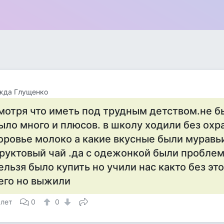
жда Глущенко
мотря что иметь под трудным детством.не б
ыло много и плюсов. в школу ходили без охр
оровье молоко а какие вкусные были муравьи
руктовый чай .да с одежонкой были проблем
ельзя было купить но учили нас както без это
его но выжили
 лет
0
0