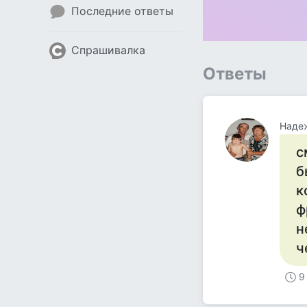
Последние ответы
Спрашивалка
Ответы
Наде
с
б
к
ф
н
ч
9