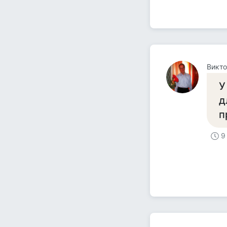
Викто
У
д
п
9