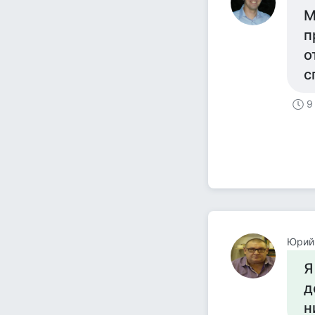
М
п
о
с
9
Юрий
Я
д
н