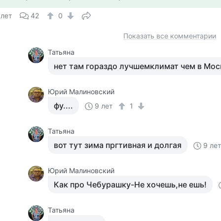
 лет
42
0
Показать все комментарии
Татьяна
нет там гораздо лучшемклимат чем в Мос
Юрий Малиновский
фу....
9 лет
1
Татьяна
вот тут зима пргтивная и долгая
9 ле
Юрий Малиновский
Как про Чебурашку-Не хочешь,не ешь!
Татьяна