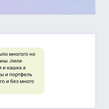
ыло многого но
аны .пили
 и кашка а
ы и портфель
го и без много