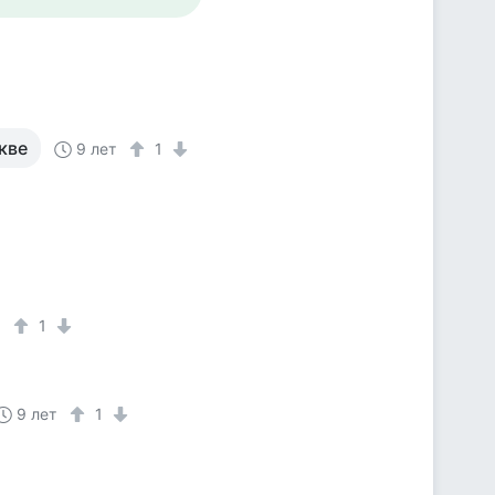
кве
9 лет
1
т
1
9 лет
1