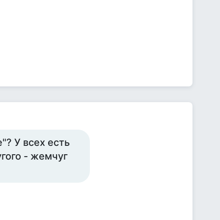
"? У всех есть
угого - жемчуг