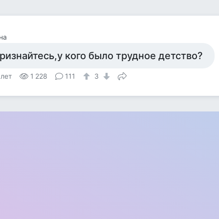
на
ризнайтесь,у кого было трудное детство?
 лет
1 228
111
3