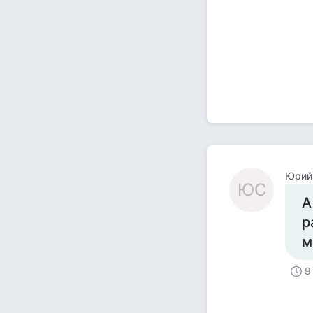
Юрий
ЮС
А
р
м
9