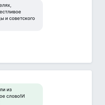
елях,
вестливое
ы и советского
ли из
ое слово!И
!