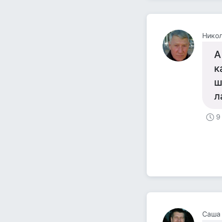
Нико
А
к
ш
л
9
Саша 