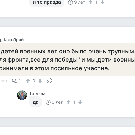
и то правда
9 лет
1
р Конобрий
 детей военных лет оно было очень трудным
ля фронта,все для победы" и мы,дети военны
ринимали в этом посильное участие.
 лет
1
0
Татьяна
да
9 лет
1