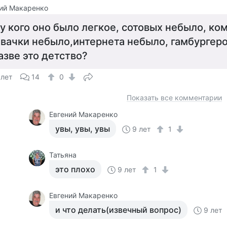
ий Макаренко
 у кого оно было легкое, сотовых небыло, ко
вачки небыло,интернета небыло, гамбургеро
азве это детство?
 лет
14
0
Показать все комментарии
Евгений Макаренко
увы, увы, увы
9 лет
1
Татьяна
это плохо
9 лет
1
Евгений Макаренко
и что делать(извечный вопрос)
9 лет