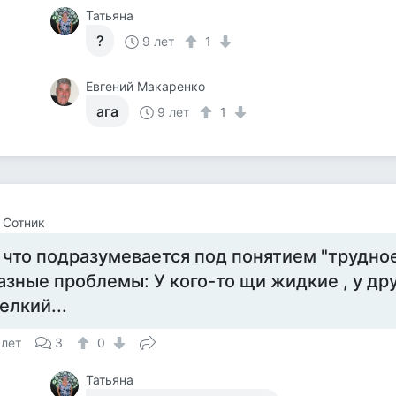
Татьяна
?
9 лет
1
Евгений Макаренко
ага
9 лет
1
 Сотник
 что подразумевается под понятием "трудное
азные проблемы: У кого-то щи жидкие , у др
елкий...
 лет
3
0
Татьяна