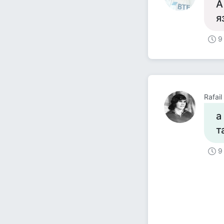
А
я
9
Rafai
а
т
9