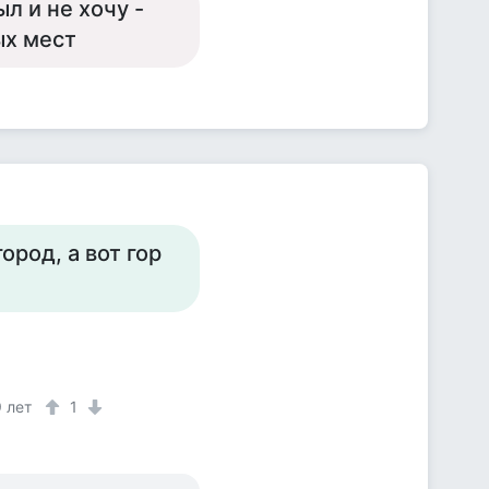
ыл и не хочу -
ых мест
ород, а вот гор
9 лет
1