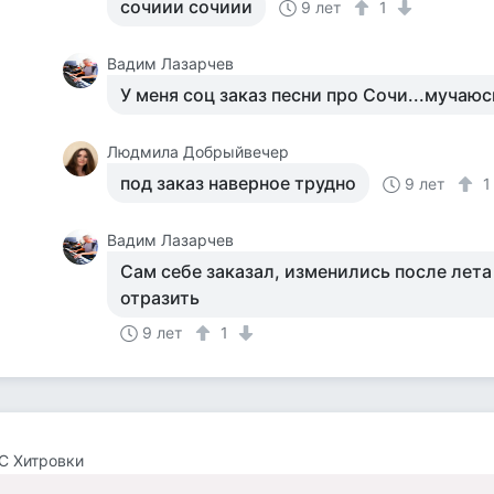
сочиии сочиии
9 лет
1
Вадим Лазарчев
У меня соц заказ песни про Сочи...мучаюс
Людмила Добрыйвечер
под заказ наверное трудно
9 лет
Вадим Лазарчев
Сам себе заказал, изменились после лета
отразить
9 лет
1
С Хитровки