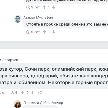
9 лет
1
Азамат Мустафин
Стоять в пробке среди оленей это вам не 
9 лет
1
м Лазарчев
оза хутор, Сочи парк, олимпийский парк, юж
арк ривьера, дендрарий, обязательно концер
еатре и юбилейном. Некоторые горные про
 лет
4
0
Людмила Добрыйвечер