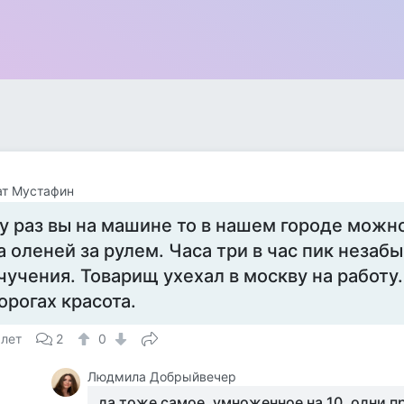
ат Мустафин
у раз вы на машине то в нашем городе мож
а оленей за рулем. Часа три в час пик неза
чучения. Товарищ ухехал в москву на работу.
орогах красота.
 лет
2
0
Людмила Добрыйвечер
да тоже самое, умноженное на 10, одни п