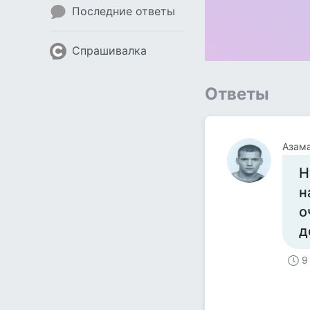
Последние ответы
Спрашивалка
Ответы
Азам
Н
н
о
д
9