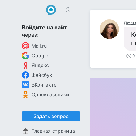
Людм
Войдите на сайт
К
через:
п
Mail.ru
Google
9
Яндекс
Фейсбук
ВКонтакте
Одноклассники
Задать вопрос
Главная страница