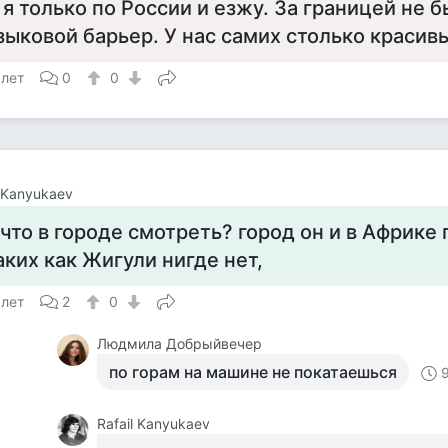
 я только по России и езжу. За границей не б
зыковой барьер. У нас самих столько красив
 лет
0
0
l Kanyukaev
 что в городе смотреть? город он и в Африке г
аких как Жигули нигде нет,
 лет
2
0
Людмила Добрыйвечер
по горам на машине не покатаешься
Rafail Kanyukaev