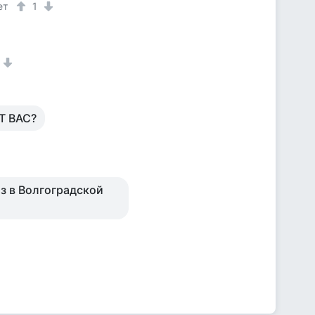
ет
1
Т ВАС?
аз в Волгоградской