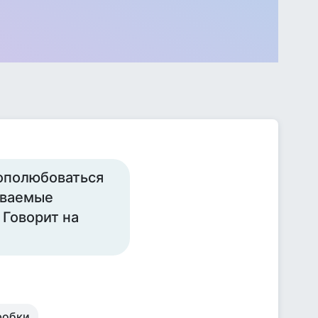
нополюбоваться
бываемые
 Говорит на
робки