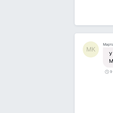
Март
МК
У
М
9