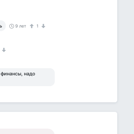
ь
9 лет
1
1
 финансы, надо