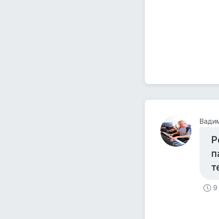
Вади
Р
п
т
9