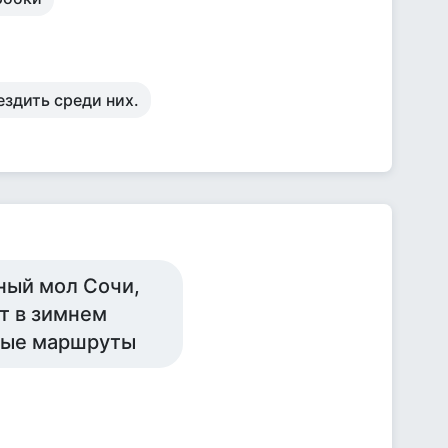
ездить среди них.
ный мол Сочи,
т в зимнем
стые маршруты