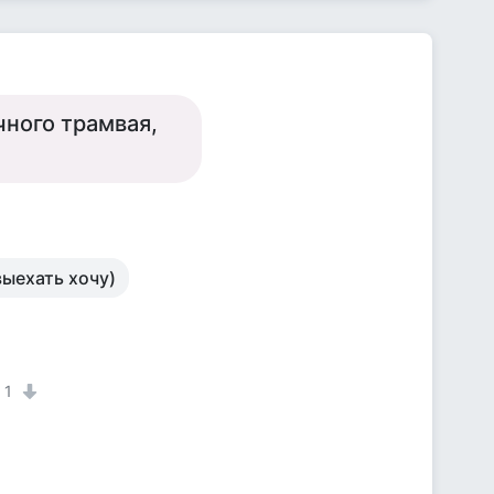
чного трамвая,
выехать хочу)
1