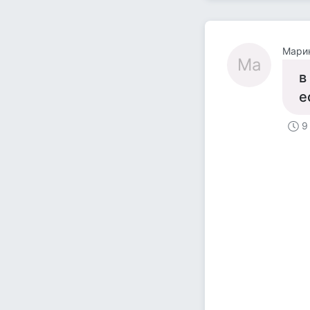
Мари
Ма
в
е
9