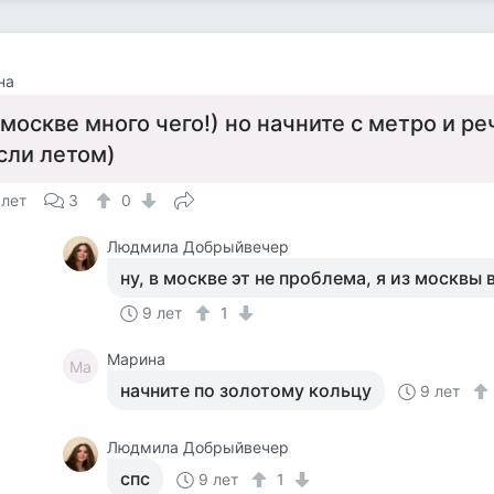
на
 москве много чего!) но начните с метро и ре
сли летом)
 лет
3
0
Людмила Добрыйвечер
ну, в москве эт не проблема, я из москвы 
9 лет
1
Марина
Ма
начните по золотому кольцу
9 лет
Людмила Добрыйвечер
спс
9 лет
1