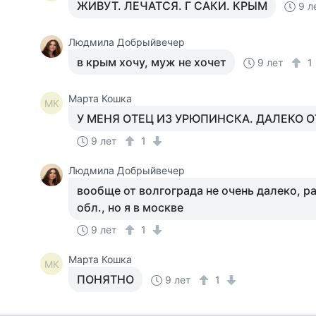
ЖИВУТ. ЛЕЧАТСЯ. Г САКИ. КРЫМ
9 л
Людмила Добрыйвечер
в крым хочу, муж не хочет
9 лет
1
Марта Кошка
МК
У МЕНЯ ОТЕЦ ИЗ УРЮПИНСКА. ДАЛЕКО О
9 лет
1
Людмила Добрыйвечер
вообще от волгограда не очень далеко, р
обл., но я в москве
9 лет
1
Марта Кошка
МК
ПОНЯТНО
9 лет
1