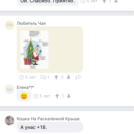
Ой. Спасибо. Приятно.
5 лет
1
Любитель Чая
ЛЧ
5 лет
1
0
Елена*!*
Ел
5 лет
1
Кошка На Раскаленной Крыше.
А унас +18.