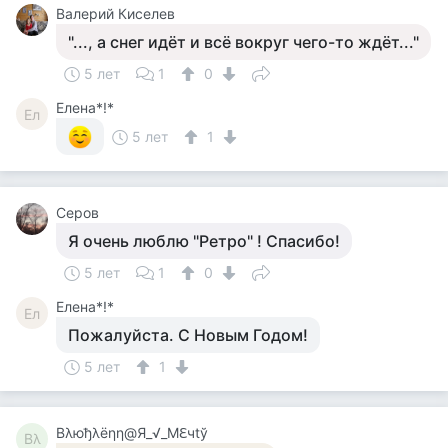
Валерий Киселев
"..., а снег идёт и всё вокруг чего-то ждёт..."
5 лет
1
0
Елена*!*
Ел
5 лет
1
Серов
Я очень люблю "Ретро" ! Спасибо!
5 лет
1
0
Елена*!*
Ел
Пожалуйста. С Новым Годом!
5 лет
1
Βλюђλёηη@Я_√_Мℇчtў
Βλ