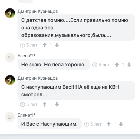
Дмитрий Кузнецов
С детства помню....Если правильно помню
она одна без
образования,музыкального,была....
5 лет
1
Елена*!*
Ел
Не знаю. Но пела хорошо.
5 лет
1
Дмитрий Кузнецов
С наступающим Вас!!!!!А её еще на КВН
смотрел...
5 лет
1
Елена*!*
Ел
И Вас с Наступающим.
5 лет
1