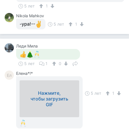
5 лет
1
Nikola Mahkov
-ура!--
5 лет
1
Леди Мила
5 лет
1
0
Елена*!*
Ел
Нажмите,
5 лет
1
чтобы загрузить
GIF