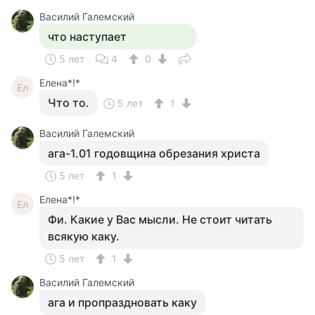
Василий Галемский
что наступает
5 лет
4
0
Елена*!*
Ел
Что то.
5 лет
1
Василий Галемский
ага-1.01 годовщина обрезания христа
5 лет
1
Елена*!*
Ел
Фи. Какие у Вас мысли. Не стоит читать
всякую каку.
5 лет
1
Василий Галемский
ага и пропраздновать каку